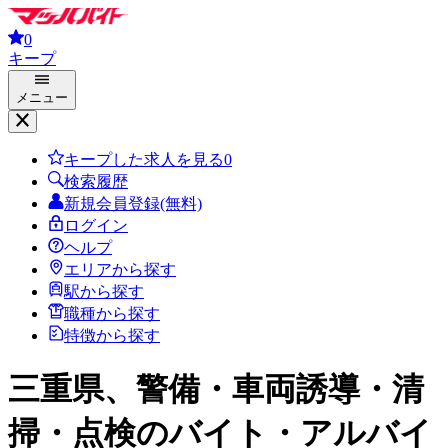
0
キープ
メニュー
キープした求人を見る
0
検索履歴
新規会員登録(無料)
ログイン
ヘルプ
エリアから探す
駅から探す
職種から探す
特徴から探す
三重県、警備・車両誘導・清
掃・点検
のバイト・アルバイ