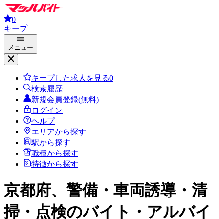
0
キープ
メニュー
キープした求人を見る
0
検索履歴
新規会員登録(無料)
ログイン
ヘルプ
エリアから探す
駅から探す
職種から探す
特徴から探す
京都府、警備・車両誘導・清
掃・点検
のバイト・アルバイ