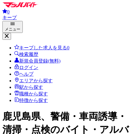
0
キープ
メニュー
キープした求人を見る
0
検索履歴
新規会員登録(無料)
ログイン
ヘルプ
エリアから探す
駅から探す
職種から探す
特徴から探す
鹿児島県、警備・車両誘導・
清掃・点検
のバイト・アルバ