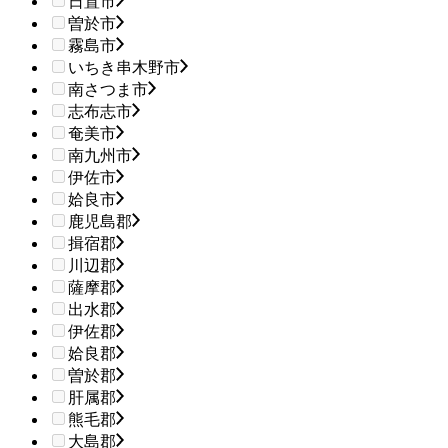
日置市
曽於市
霧島市
いちき串木野市
南さつま市
志布志市
奄美市
南九州市
伊佐市
姶良市
鹿児島郡
揖宿郡
川辺郡
薩摩郡
出水郡
伊佐郡
姶良郡
曽於郡
肝属郡
熊毛郡
大島郡