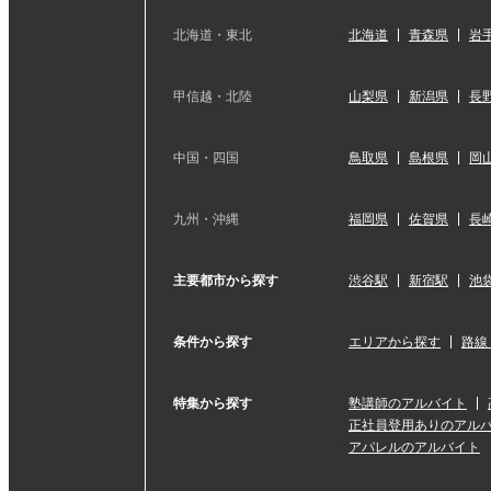
北海道・東北
北海道
青森県
岩
甲信越・北陸
山梨県
新潟県
長
中国・四国
鳥取県
島根県
岡
九州・沖縄
福岡県
佐賀県
長
主要都市から探す
渋谷駅
新宿駅
池
条件から探す
エリアから探す
路線
特集から探す
塾講師のアルバイト
正社員登用ありのアル
アパレルのアルバイト