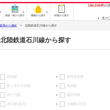
186,046件
の
す
路線・駅から探す
職種から探す
特徴から探す
キー
造系から探す
北陸鉄道石川線から探す
を北陸鉄道石川線から探す
西泉駅
新西金沢駅
野々市工大前駅
馬替駅
四十万駅
陽羽里駅
井口駅(石川)
小柳駅(石川)