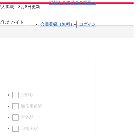
掲載をご検討の企業様へ
求人掲載！8月8日更新
プしたバイト
会員登録（無料）
ログイン
押野駅
額住宅前駅
曽谷駅
日御子駅