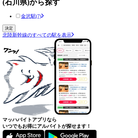
(石川県)から探す
金沢駅
(7)
北陸新幹線のすべての駅を表示
マッハバイトアプリなら
いつでもお得にアルバイトが探せます！