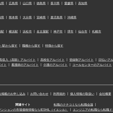
山県
広島県
山口県
徳島県
香川県
愛媛県
高知県
崎県
熊本県
大分県
宮崎県
鹿児島県
沖縄県
袋駅
横浜駅
浜松市
名古屋駅
神戸市
堺市
仙台市
札幌市
・駅から探す
職種から探す
特徴から探す
高収入（高額）アルバイト
高校生アルバイト
登録制アルバイト
日払いア
バイト
看護師のアルバイト
介護のアルバイト
コールセンターのアルバイト
告掲載のお申し込み
お問い合わせ
利用規約
個人情報の取扱い
会社概要
関連サイト
転職のクチコミなら転職会議
ンションの市場価格情報ならIESHIL（イエシル）
エンジニアの転職なら転職ド