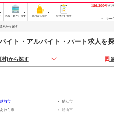
186,300件
の
す
路線・駅から探す
職種から探す
特徴から探す
キー
造系から探す
のバイト・アルバイト・パート求人を
町村)から探す
越前市
鯖江市
あわら市
勝山市