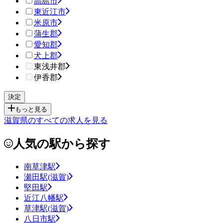
高島市
東近江市
米原市
蒲生郡
愛知郡
犬上郡
東浅井郡
伊香郡
もっと見る
滋賀県のすべての求人を見る
人気の駅から探す
南草津駅
瀬田駅(滋賀)
堅田駅
近江八幡駅
草津駅(滋賀)
八日市駅