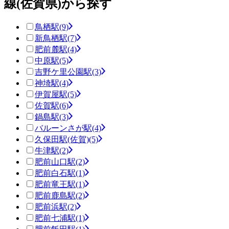
線(佐賀県)から探す
鳥栖駅
(9)
新鳥栖駅
(7)
肥前麓駅
(4)
中原駅
(5)
吉野ケ里公園駅
(3)
神埼駅
(4)
伊賀屋駅
(5)
佐賀駅
(6)
鍋島駅
(3)
バルーンさが駅
(4)
久保田駅(佐賀)
(5)
牛津駅
(2)
肥前山口駅
(2)
肥前白石駅
(1)
肥前竜王駅
(1)
肥前鹿島駅
(2)
肥前浜駅
(2)
肥前七浦駅
(1)