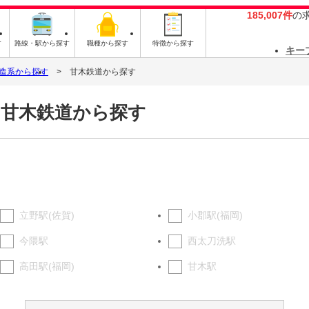
185,007件
の
す
路線・駅から探す
職種から探す
特徴から探す
キー
造系から探す
甘木鉄道から探す
を甘木鉄道から探す
立野駅(佐賀)
小郡駅(福岡)
今隈駅
西太刀洗駅
高田駅(福岡)
甘木駅