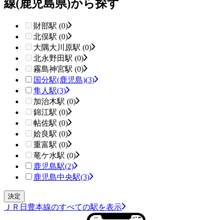
線(鹿児島県)から探す
財部駅 (0)
北俣駅 (0)
大隅大川原駅 (0)
北永野田駅 (0)
霧島神宮駅 (0)
国分駅(鹿児島)
(3)
隼人駅
(3)
加治木駅 (0)
錦江駅 (0)
帖佐駅 (0)
姶良駅 (0)
重富駅 (0)
竜ケ水駅 (0)
鹿児島駅
(2)
鹿児島中央駅
(3)
ＪＲ日豊本線のすべての駅を表示