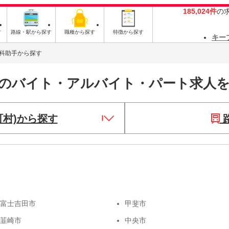
185,024件
の
す
路線・駅から探す
職種から探す
特徴から探す
キー
科助手から探す
手のバイト・アルバイト・パート求人
町村)から探す
富士吉田市
甲斐市
韮崎市
中央市