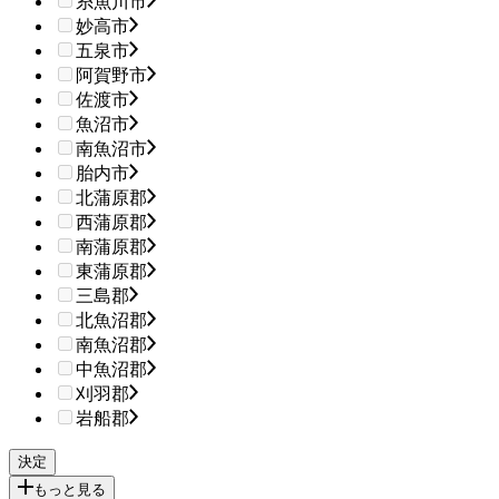
糸魚川市
妙高市
五泉市
阿賀野市
佐渡市
魚沼市
南魚沼市
胎内市
北蒲原郡
西蒲原郡
南蒲原郡
東蒲原郡
三島郡
北魚沼郡
南魚沼郡
中魚沼郡
刈羽郡
岩船郡
もっと見る