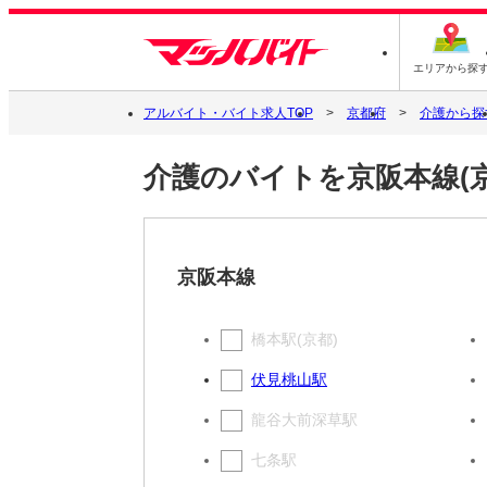
エリアから探
アルバイト・バイト求人TOP
京都府
介護から探
介護のバイトを京阪本線(
京阪本線
橋本駅(京都)
伏見桃山駅
龍谷大前深草駅
七条駅