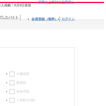
掲載をご検討の企業様へ
求人掲載！8月8日更新
プしたバイト
会員登録（無料）
ログイン
中書島駅
藤森駅
東福寺駅
三条駅(京都)