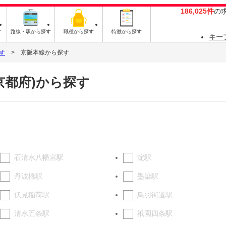
186,025件
の
す
路線・駅から探す
職種から探す
特徴から探す
キー
す
京阪本線から探す
京都府)から探す
石清水八幡宮駅
淀駅
丹波橋駅
墨染駅
伏見稲荷駅
鳥羽街道駅
清水五条駅
祇園四条駅