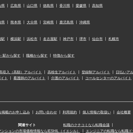
山県
広島県
山口県
徳島県
香川県
愛媛県
高知県
崎県
熊本県
大分県
宮崎県
鹿児島県
沖縄県
袋駅
横浜駅
浜松市
名古屋駅
神戸市
堺市
仙台市
札幌市
・駅から探す
職種から探す
特徴から探す
高収入（高額）アルバイト
高校生アルバイト
登録制アルバイト
日払いア
バイト
看護師のアルバイト
介護のアルバイト
コールセンターのアルバイト
告掲載のお申し込み
お問い合わせ
利用規約
個人情報の取扱い
会社概要
関連サイト
転職のクチコミなら転職会議
ンションの市場価格情報ならIESHIL（イエシル）
エンジニアの転職なら転職ド