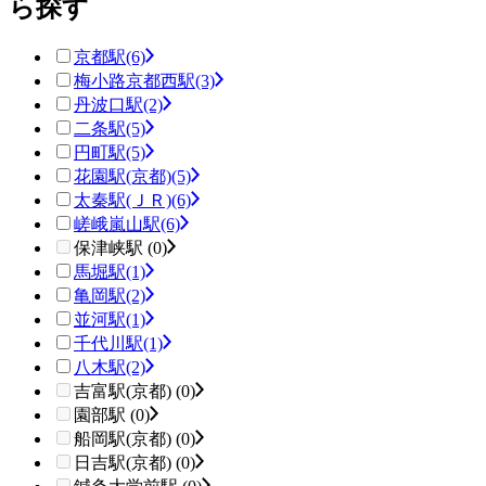
ら探す
京都駅
(6)
梅小路京都西駅
(3)
丹波口駅
(2)
二条駅
(5)
円町駅
(5)
花園駅(京都)
(5)
太秦駅(ＪＲ)
(6)
嵯峨嵐山駅
(6)
保津峡駅 (0)
馬堀駅
(1)
亀岡駅
(2)
並河駅
(1)
千代川駅
(1)
八木駅
(2)
吉富駅(京都) (0)
園部駅 (0)
船岡駅(京都) (0)
日吉駅(京都) (0)