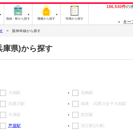
186,530件
の
す
路線・駅から探す
職種から探す
特徴から探す
キー
す
阪神本線から探す
兵庫県)から探す
大物駅
尼崎駅
武庫川駅
鳴尾・武庫川女子大前駅
今津駅
西宮駅
芦屋駅
深江駅(兵庫)