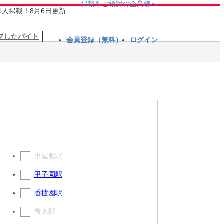
掲載をご検討の企業様へ
求人掲載！8月6日更新
プしたバイト
会員登録（無料）
ログイン
出屋敷駅
甲子園駅
香櫨園駅
青木駅