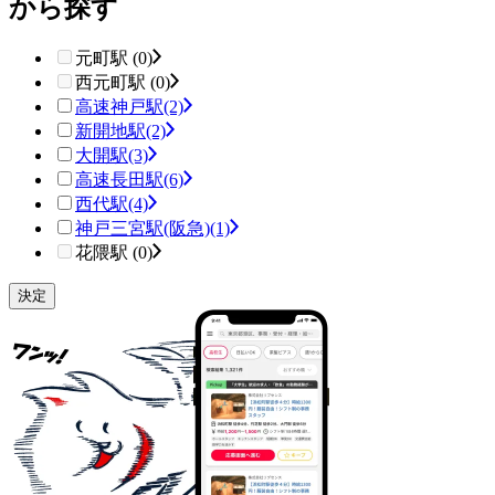
から探す
元町駅 (0)
西元町駅 (0)
高速神戸駅
(2)
新開地駅
(2)
大開駅
(3)
高速長田駅
(6)
西代駅
(4)
神戸三宮駅(阪急)
(1)
花隈駅 (0)