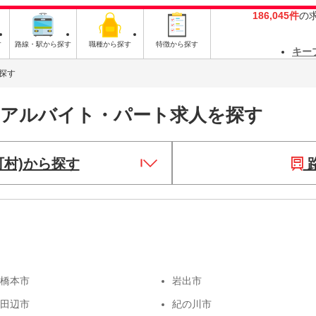
186,045件
の
す
路線・駅から探す
職種から探す
特徴から探す
キー
探す
・アルバイト・パート求人を探す
町村)から探す
橋本市
岩出市
田辺市
紀の川市