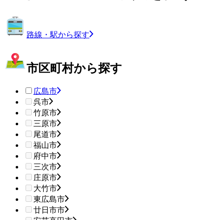
路線・駅から探す
市区町村から探す
広島市
呉市
竹原市
三原市
尾道市
福山市
府中市
三次市
庄原市
大竹市
東広島市
廿日市市