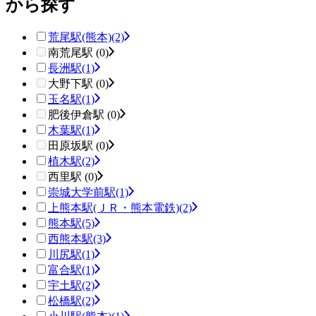
から探す
荒尾駅(熊本)
(2)
南荒尾駅 (0)
長洲駅
(1)
大野下駅 (0)
玉名駅
(1)
肥後伊倉駅 (0)
木葉駅
(1)
田原坂駅 (0)
植木駅
(2)
西里駅 (0)
崇城大学前駅
(1)
上熊本駅(ＪＲ・熊本電鉄)
(2)
熊本駅
(5)
西熊本駅
(3)
川尻駅
(1)
富合駅
(1)
宇土駅
(2)
松橋駅
(2)