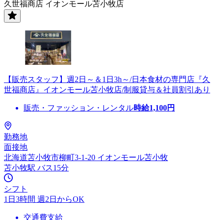
久世福商店 イオンモール苫小牧店
【販売スタッフ】週2日～＆1日3h～/日本食材の専門店『久
世福商店』イオンモール苫小牧店/制服貸与＆社員割引あり
販売・ファッション・レンタル
時給
1,100
円
勤務地
面接地
北海道苫小牧市柳町3-1-20 イオンモール苫小牧
苫小牧駅 バス15分
シフト
1日3時間 週2日からOK
交通費支給