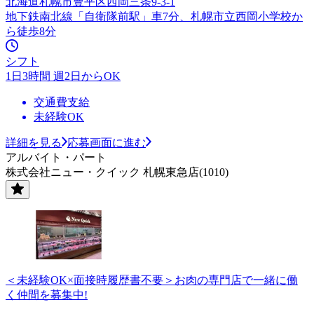
北海道札幌市豊平区西岡三条9-3-1
地下鉄南北線「自衛隊前駅」車7分、札幌市立西岡小学校か
ら徒歩8分
シフト
1日3時間 週2日からOK
交通費支給
未経験OK
詳細を見る
応募画面に進む
アルバイト・パート
株式会社ニュー・クイック 札幌東急店(1010)
＜未経験OK×面接時履歴書不要＞お肉の専門店で一緒に働
く仲間を募集中!