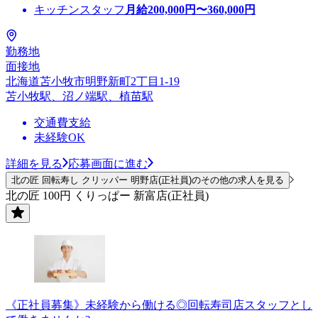
キッチンスタッフ
月給
200,000
円〜
360,000
円
勤務地
面接地
北海道苫小牧市明野新町2丁目1-19
苫小牧駅、沼ノ端駅、植苗駅
交通費支給
未経験OK
詳細を見る
応募画面に進む
北の匠 回転寿し クリッパー 明野店(正社員)のその他の求人を見る
北の匠 100円 くりっぱー 新富店(正社員)
《正社員募集》未経験から働ける◎回転寿司店スタッフとし