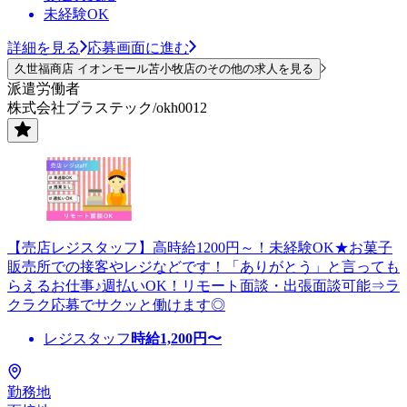
未経験OK
詳細を見る
応募画面に進む
久世福商店 イオンモール苫小牧店のその他の求人を見る
派遣労働者
株式会社ブラステック/okh0012
【売店レジスタッフ】高時給1200円～！未経験OK★お菓子
販売所での接客やレジなどです！「ありがとう」と言っても
らえるお仕事♪週払いOK！リモート面談・出張面談可能⇒ラ
クラク応募でサクッと働けます◎
レジスタッフ
時給
1,200
円〜
勤務地