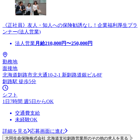
《正社員》友人・知人への保険勧誘なし！企業福利厚生プラ
ンナー(法人営業)
法人営業
月給
210,000
円〜
250,000
円
勤務地
面接地
北海道釧路市北大通10-2-1 新釧路道銀ビル8F
釧路駅 徒歩5分
シフト
1日7時間 週5日からOK
交通費支給
未経験OK
詳細を見る
応募画面に進む
大同生命保険株式会社 北海道支社釧路営業所のその他の求人を見る