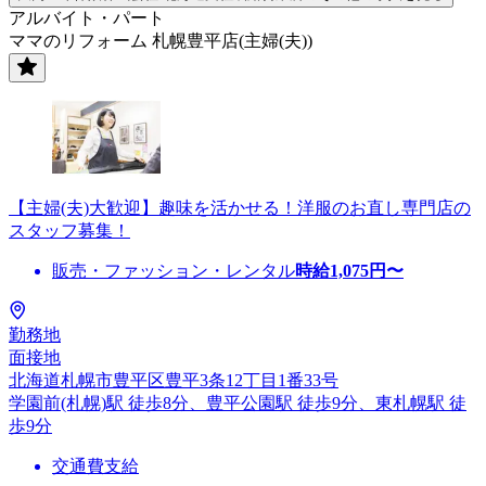
アルバイト・パート
ママのリフォーム 札幌豊平店(主婦(夫))
【主婦(夫)大歓迎】趣味を活かせる！洋服のお直し専門店の
スタッフ募集！
販売・ファッション・レンタル
時給
1,075
円〜
勤務地
面接地
北海道札幌市豊平区豊平3条12丁目1番33号
学園前(札幌)駅 徒歩8分、豊平公園駅 徒歩9分、東札幌駅 徒
歩9分
交通費支給