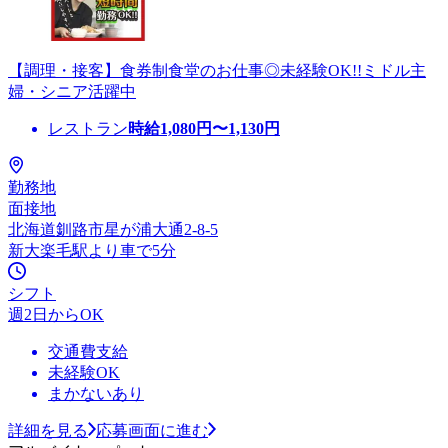
【調理・接客】食券制食堂のお仕事◎未経験OK!!ミドル主
婦・シニア活躍中
レストラン
時給
1,080
円〜
1,130
円
勤務地
面接地
北海道釧路市星が浦大通2-8-5
新大楽毛駅より車で5分
シフト
週2日からOK
交通費支給
未経験OK
まかないあり
詳細を見る
応募画面に進む