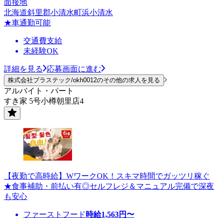
面接地
北海道斜里郡小清水町浜小清水
★車通勤可能
交通費支給
未経験OK
詳細を見る
応募画面に進む
株式会社ブラステック/okh0012のその他の求人を見る
アルバイト・パート
すき家 5号小樽朝里店4
【夜勤で高時給】WワークOK！スキマ時間でガッツリ稼ぐ
★食事補助・前払い有◎セルフレジ＆マニュアル完備で深夜
も安心
ファーストフード
時給
1,563
円〜