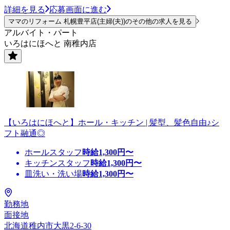
詳細を見る
応募画面に進む
ママのリフォーム 札幌豊平店(主婦(夫))のその他の求人を見る
アルバイト・パート
いろはにほへと 南稚内店
【いろはにほへと】ホール・キッチン | 髪型、髪色自由♪シ
フト融通◎
ホールスタッフ
時給
1,300
円〜
キッチンスタッフ
時給
1,300
円〜
皿洗い・洗い場
時給
1,300
円〜
勤務地
面接地
北海道稚内市大黒2-6-30