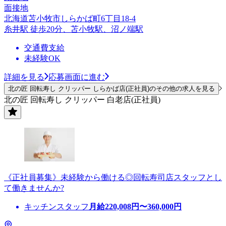
面接地
北海道苫小牧市しらかば町6丁目18-4
糸井駅 徒歩20分、苫小牧駅、沼ノ端駅
交通費支給
未経験OK
詳細を見る
応募画面に進む
北の匠 回転寿し クリッパー しらかば店(正社員)のその他の求人を見る
北の匠 回転寿し クリッパー 白老店(正社員)
《正社員募集》未経験から働ける◎回転寿司店スタッフとし
て働きませんか?
キッチンスタッフ
月給
220,008
円〜
360,000
円