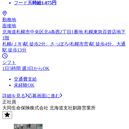
フード系
時給
1,075
円
勤務地
面接地
北海道札幌市中央区北4条西2丁目1番地 札幌東急百貨店地下
1階
札幌(ＪＲ)駅 徒歩2分、さっぽろ(札幌市営)駅 徒歩4分、大通
駅 徒歩13分
シフト
1日5時間 週3日からOK
交通費支給
未経験OK
詳細を見る
応募画面に進む
正社員
大同生命保険株式会社 北海道支社釧路営業所