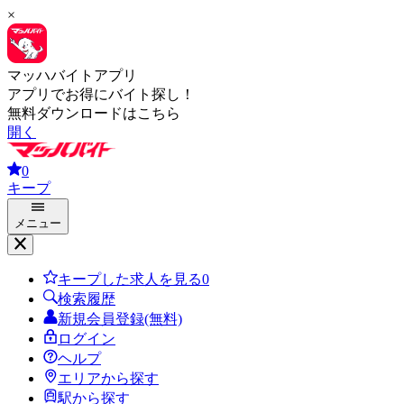
×
マッハバイトアプリ
アプリでお得にバイト探し！
無料ダウンロードはこちら
開く
0
キープ
メニュー
キープした求人を見る
0
検索履歴
新規会員登録(無料)
ログイン
ヘルプ
エリアから探す
駅から探す