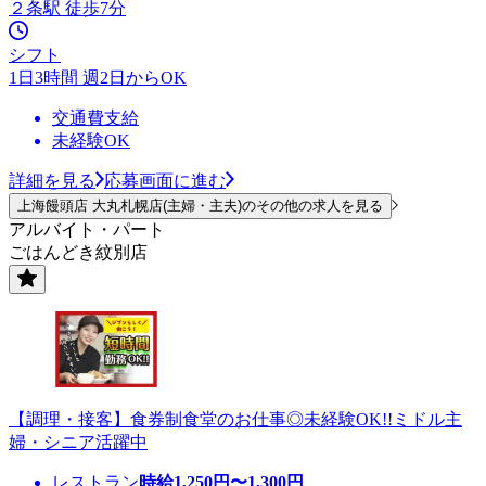
２条駅 徒歩7分
シフト
1日3時間 週2日からOK
交通費支給
未経験OK
詳細を見る
応募画面に進む
上海饅頭店 大丸札幌店(主婦・主夫)のその他の求人を見る
アルバイト・パート
ごはんどき紋別店
【調理・接客】食券制食堂のお仕事◎未経験OK!!ミドル主
婦・シニア活躍中
レストラン
時給
1,250
円〜
1,300
円