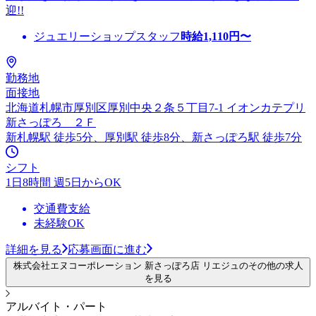
迎!!
ジュエリーショップスタッフ
時給
1,110
円〜
勤務地
面接地
北海道札幌市厚別区厚別中央２条５丁目7-1 イオンカテプリ
新さっぽろ ２Ｆ
新札幌駅 徒歩5分、厚別駅 徒歩8分、新さっぽろ駅 徒歩7分
シフト
1日8時間 週5日からOK
交通費支給
未経験OK
詳細を見る
応募画面に進む
株式会社エヌコーポレーション 新さっぽろ店 リエジュのその他の求人
を見る
アルバイト・パート