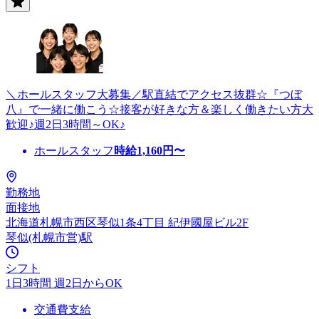
＼ホールスタッフ大募集／駅直結でアクセス抜群☆『つぼ
八』で一緒に働こう☆接客が好きな方＆楽しく働きたい方大
歓迎♪週2日3時間～OK♪
ホールスタッフ
時給
1,160
円〜
勤務地
面接地
北海道札幌市西区琴似1条4丁目 紀伊國屋ビル2F
琴似(札幌市営)駅
シフト
1日3時間 週2日からOK
交通費支給