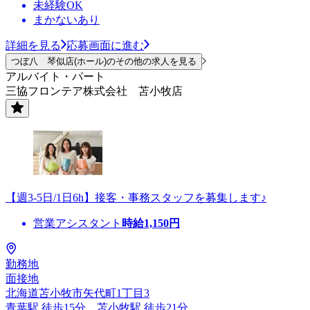
未経験OK
まかないあり
詳細を見る
応募画面に進む
つぼ八 琴似店(ホール)のその他の求人を見る
アルバイト・パート
三協フロンテア株式会社 苫小牧店
【週3-5日/1日6h】接客・事務スタッフを募集します♪
営業アシスタント
時給
1,150
円
勤務地
面接地
北海道苫小牧市矢代町1丁目3
青葉駅 徒歩15分、苫小牧駅 徒歩21分