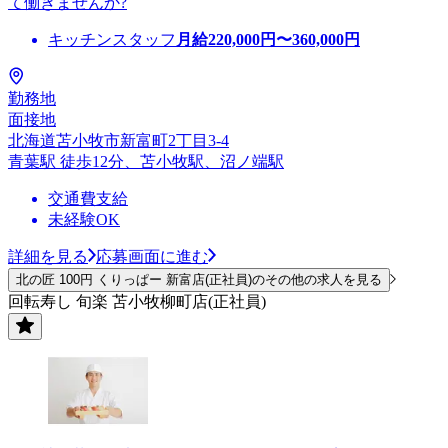
て働きませんか?
キッチンスタッフ
月給
220,000
円〜
360,000
円
勤務地
面接地
北海道苫小牧市新富町2丁目3-4
青葉駅 徒歩12分、苫小牧駅、沼ノ端駅
交通費支給
未経験OK
詳細を見る
応募画面に進む
北の匠 100円 くりっぱー 新富店(正社員)のその他の求人を見る
回転寿し 旬楽 苫小牧柳町店(正社員)