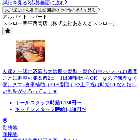
詳細を見る
応募画面に進む
大戸屋ごはん処 円山公園店のその他の求人を見る
アルバイト・パート
スシロー豊平西岡店（株式会社あきんどスシロー）
友達と一緒に応募も大歓迎☆髪型・髪色自由♪シフトは1週間
ごとに調整可能＆週2日、1日3時間からOK！なので無理なく
働けます♪食事補助（30％割引）や土日祝は時給UPなど嬉し
い制度がそろってます★
ホールスタッフ
時給
1,130
円〜
キッチンスタッフ
時給
1,130
円〜
勤務地
面接地