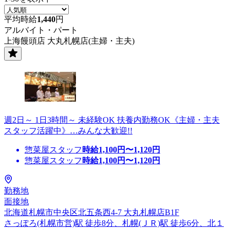
平均時給
1,440
円
アルバイト・パート
上海饅頭店 大丸札幌店(主婦・主夫)
週2日～ 1日3時間～ 未経験OK 扶養内勤務OK《主婦・主夫
スタッフ活躍中》…みんな大歓迎!!
惣菜屋スタッフ
時給
1,100
円〜
1,120
円
惣菜屋スタッフ
時給
1,100
円〜
1,120
円
勤務地
面接地
北海道札幌市中央区北五条西4-7 大丸札幌店B1F
さっぽろ(札幌市営)駅 徒歩8分、札幌(ＪＲ)駅 徒歩6分、北１