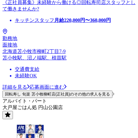
《正社員募集》未経験から働ける◎回転寿司店スタッフとし
て働きませんか?
キッチンスタッフ
月給
220,000
円〜
360,000
円
勤務地
面接地
北海道苫小牧市柳町2丁目7-9
苫小牧駅、沼ノ端駅、植苗駅
交通費支給
未経験OK
詳細を見る
応募画面に進む
回転寿し 旬楽 苫小牧柳町店(正社員)のその他の求人を見る
アルバイト・パート
大戸屋ごはん処 円山公園店