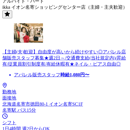
アルバイト・パート
ikka イオン名寄ショッピングセンター店（主婦・主夫歓迎）
【主婦(夫)歓迎】自由度が高いから続けやすい◎アパレル店
舗販売スタッフ募集★週2日～/交通費支給(当社規定内)/昇給
有/従業員割引制度有/有給休暇有★ネイル・ピアス自由◎
アパレル販売スタッフ
時給
1,080
円〜
勤務地
面接地
北海道名寄市徳田80-1 イオン名寄SC1F
名寄駅 バス15分
シフト
1日4時間 週2日からOK