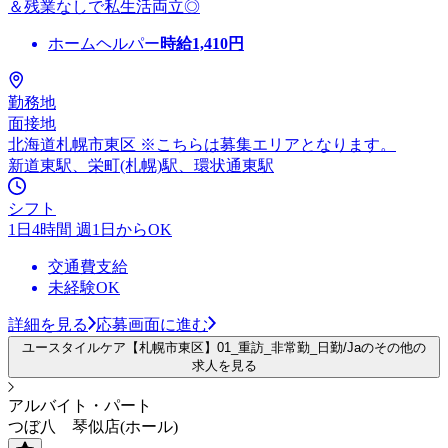
＆残業なしで私生活両立◎
ホームヘルパー
時給
1,410
円
勤務地
面接地
北海道札幌市東区 ※こちらは募集エリアとなります。
新道東駅、栄町(札幌)駅、環状通東駅
シフト
1日4時間 週1日からOK
交通費支給
未経験OK
詳細を見る
応募画面に進む
ユースタイルケア【札幌市東区】01_重訪_非常勤_日勤/Jaのその他の
求人を見る
アルバイト・パート
つぼ八 琴似店(ホール)