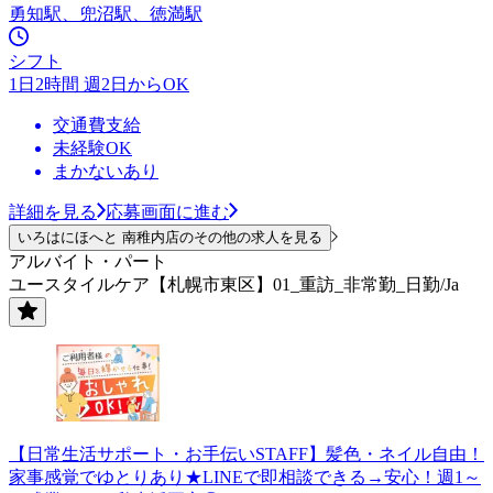
勇知駅、兜沼駅、徳満駅
シフト
1日2時間 週2日からOK
交通費支給
未経験OK
まかないあり
詳細を見る
応募画面に進む
いろはにほへと 南稚内店のその他の求人を見る
アルバイト・パート
ユースタイルケア【札幌市東区】01_重訪_非常勤_日勤/Ja
【日常生活サポート・お手伝いSTAFF】髪色・ネイル自由！
家事感覚でゆとりあり★LINEで即相談できる→安心！週1～