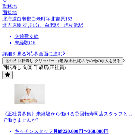
勤務地
面接地
北海道白老郡白老町字北吉原153
北吉原駅 徒歩1分、白老駅、虎杖浜駅
交通費支給
未経験OK
詳細を見る
応募画面に進む
北の匠 回転寿し クリッパー 白老店(正社員)のその他の求人を見る
回転寿し 旬楽 千歳店(正社員)
《正社員募集》未経験から働ける◎回転寿司店スタッフとし
て働きませんか?
キッチンスタッフ
月給
220,000
円〜
360,000
円