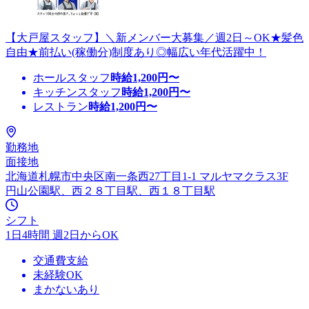
【大戸屋スタッフ】＼新メンバー大募集／週2日～OK★髪色
自由★前払い(稼働分)制度あり◎幅広い年代活躍中！
ホールスタッフ
時給
1,200
円〜
キッチンスタッフ
時給
1,200
円〜
レストラン
時給
1,200
円〜
勤務地
面接地
北海道札幌市中央区南一条西27丁目1-1 マルヤマクラス3F
円山公園駅、西２８丁目駅、西１８丁目駅
シフト
1日4時間 週2日からOK
交通費支給
未経験OK
まかないあり