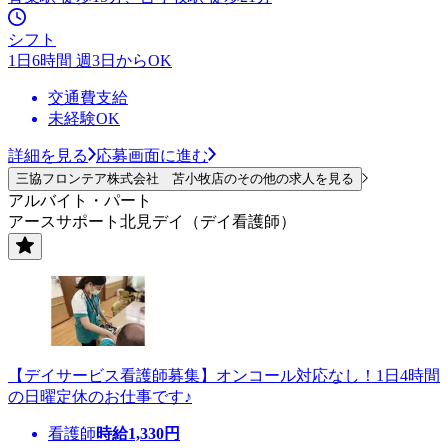
シフト
1日6時間 週3日からOK
交通費支給
未経験OK
詳細を見る
応募画面に進む
三協フロンテア株式会社 苫小牧店のその他の求人を見る
アルバイト・パート
アースサポート北見デイ（デイ看護師）
【デイサービス看護師募集】オンコール対応なし！1日4時間
の日曜定休のお仕事です♪
看護師
時給
1,330
円