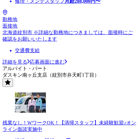
修理・メンテスタッフ
月給
288,000
円〜
勤務地
面接地
北海道紋別市 ※詳細な勤務地につきましては、面接時にご
確認をお願いいたします
交通費支給
詳細を見る
応募画面に進む
アルバイト・パート
ダスキン南ヶ丘支店（紋別市弁天町1丁目）
残業なし！WワークOK！【清掃スタッフ】未経験歓迎♪オン
ライン面談実施中