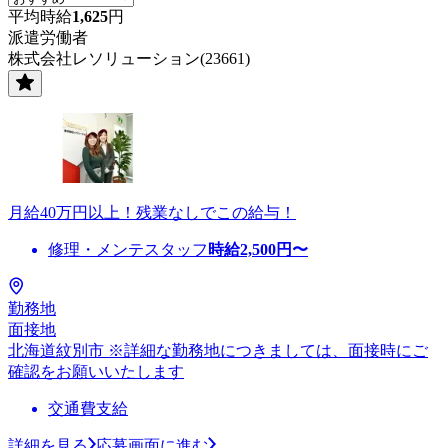
平均時給
1,625
円
派遣労働者
株式会社レソリューション(23661)
月給40万円以上！残業なしでこの給与！
修理・メンテスタッフ
時給
2,500
円〜
勤務地
面接地
北海道紋別市 ※詳細な勤務地につきましては、面接時にご
確認をお願いいたします
交通費支給
詳細を見る
応募画面に進む