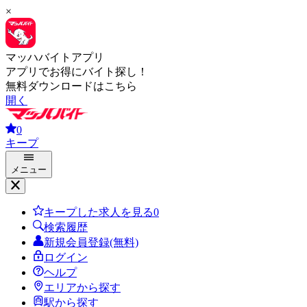
×
マッハバイトアプリ
アプリでお得にバイト探し！
無料ダウンロードはこちら
開く
0
キープ
メニュー
キープした求人を見る
0
検索履歴
新規会員登録(無料)
ログイン
ヘルプ
エリアから探す
駅から探す