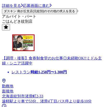
詳細を見る
応募画面に進む
ダスキン 南が丘支店(元紋別)のその他の求人を見る
アルバイト・パート
ごはんどき紋別店
【調理・接客】食券制食堂のお仕事◎未経験OK!!ミドル主
婦・シニア活躍中
レストラン
時給
1,250
円〜
1,300
円
勤務地
面接地
北海道紋別市渚滑町2-33
遠軽駅より車で53分、渚滑4丁目バス停より徒歩10分