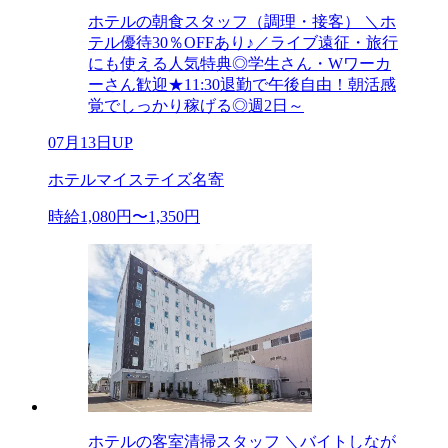
ホテルの朝食スタッフ（調理・接客） ＼ホ
テル優待30％OFFあり♪／ライブ遠征・旅行
にも使える人気特典◎学生さん・Wワーカ
ーさん歓迎★11:30退勤で午後自由！朝活感
覚でしっかり稼げる◎週2日～
07月13日UP
ホテルマイステイズ名寄
時給1,080円〜1,350円
ホテルの客室清掃スタッフ ＼バイトしなが