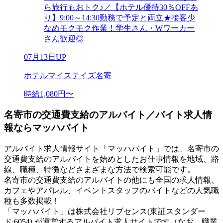
ら旅行もおトク♪／【ホテル優待30％OFFあ
り】9:00～14:30勤務で予定と両立★接客少
なめモクモク作業！学生さん・Wワーカー
さん歓迎◎
07月13日UP
ホテルマイステイズ名寄
時給1,080円〜
名寄市の交通費支給のアルバイト／バイト求人情
報ならマッハバイト
アルバイト求人情報サイト「マッハバイト」では、名寄市の
交通費支給のアルバイトを始めとしたお仕事情報を地域、路
線、職種、特徴などさまざまな方法で検索可能です。
名寄市の交通費支給のアルバイトの他にも全国の求人情報、
カフェやアパレル、イベントスタッフのバイトなどの人気職
種も多数掲載！
「マッハバイト」は株式会社リブセンス(東証スタンダー
ド:6054) が運営するアルバイト求人サイトです（なお、職業