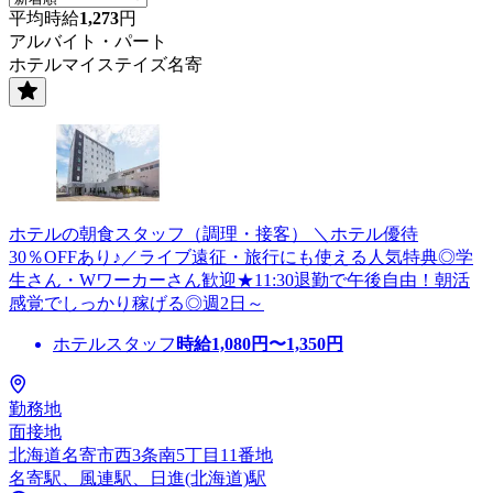
平均時給
1,273
円
アルバイト・パート
ホテルマイステイズ名寄
ホテルの朝食スタッフ（調理・接客） ＼ホテル優待
30％OFFあり♪／ライブ遠征・旅行にも使える人気特典◎学
生さん・Wワーカーさん歓迎★11:30退勤で午後自由！朝活
感覚でしっかり稼げる◎週2日～
ホテルスタッフ
時給
1,080
円〜
1,350
円
勤務地
面接地
北海道名寄市西3条南5丁目11番地
名寄駅、風連駅、日進(北海道)駅