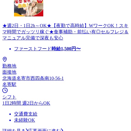
★週2日・1日2h～OK★【夜勤で高時給】WワークOK！スキ
マ時間でガッツリ稼ぐ★食事補助・前払い有◎セルフレジ＆
マニュアル完備で深夜も安心
ファーストフード
時給
1,500
円〜
勤務地
面接地
北海道名寄市西四条南10-56-1
名寄駅
シフト
1日2時間 週2日からOK
交通費支給
未経験OK
詳細を見る
応募画面に進む