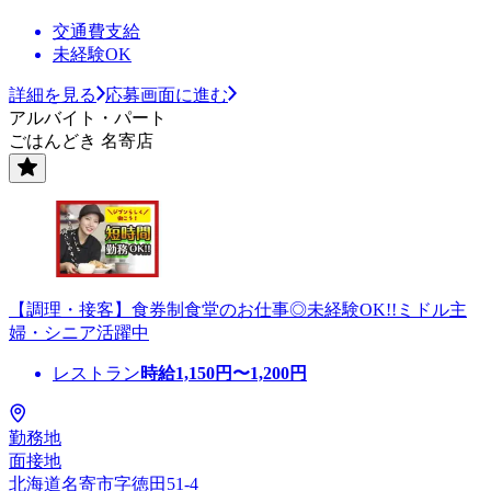
交通費支給
未経験OK
詳細を見る
応募画面に進む
アルバイト・パート
ごはんどき 名寄店
【調理・接客】食券制食堂のお仕事◎未経験OK!!ミドル主
婦・シニア活躍中
レストラン
時給
1,150
円〜
1,200
円
勤務地
面接地
北海道名寄市字徳田51-4