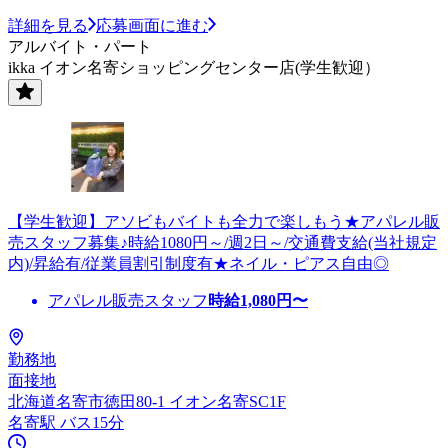
詳細を見る
応募画面に進む
アルバイト・パート
ikka イオン名寄ショッピングセンター店(学生歓迎）
【学生歓迎】アソビもバイトも全力で楽しもう★アパレル販
売スタッフ募集♪時給1080円～/週2日～/交通費支給(当社規定
内)/昇給有/従業員割引制度有★ネイル・ピアス自由◎
アパレル販売スタッフ
時給
1,080
円〜
勤務地
面接地
北海道名寄市徳田80-1 イオン名寄SC1F
名寄駅 バス15分