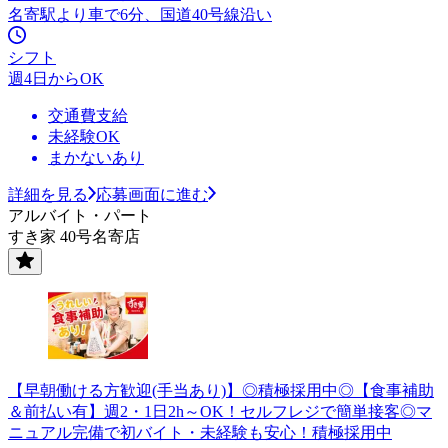
名寄駅より車で6分、国道40号線沿い
シフト
週4日からOK
交通費支給
未経験OK
まかないあり
詳細を見る
応募画面に進む
アルバイト・パート
すき家 40号名寄店
【早朝働ける方歓迎(手当あり)】◎積極採用中◎【食事補助
＆前払い有】週2・1日2h～OK！セルフレジで簡単接客◎マ
ニュアル完備で初バイト・未経験も安心！積極採用中