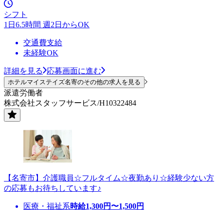
シフト
1日6.5時間 週2日からOK
交通費支給
未経験OK
詳細を見る
応募画面に進む
ホテルマイステイズ名寄のその他の求人を見る
派遣労働者
株式会社スタッフサービス/H10322484
【名寄市】介護職員☆フルタイム☆夜勤あり☆経験少ない方
の応募もお待ちしています♪
医療・福祉系
時給
1,300
円〜
1,500
円