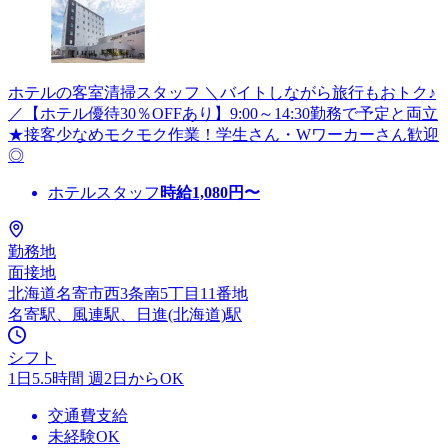
ホテルの客室清掃スタッフ ＼バイトしながら旅行もおトク♪
／【ホテル優待30％OFFあり】9:00～14:30勤務で予定と両立
★接客少なめモクモク作業！学生さん・Wワーカーさん歓迎
◎
ホテルスタッフ
時給
1,080
円〜
勤務地
面接地
北海道名寄市西3条南5丁目11番地
名寄駅、風連駅、日進(北海道)駅
シフト
1日5.5時間 週2日からOK
交通費支給
未経験OK