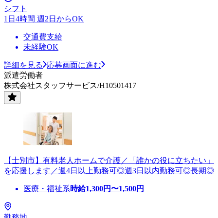
シフト
1日4時間 週2日からOK
交通費支給
未経験OK
詳細を見る
応募画面に進む
派遣労働者
株式会社スタッフサービス/H10501417
【士別市】有料老人ホームで介護／「誰かの役に立ちたい」
を応援します／週4日以上勤務可◎週3日以内勤務可◎長期◎
医療・福祉系
時給
1,300
円〜
1,500
円
勤務地