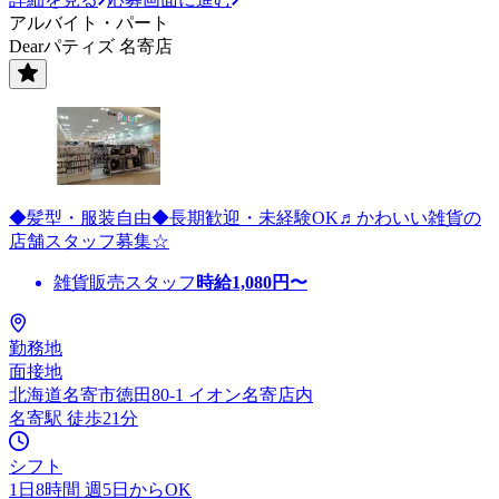
アルバイト・パート
Dearパティズ 名寄店
◆髪型・服装自由◆長期歓迎・未経験OK♬かわいい雑貨の
店舗スタッフ募集☆
雑貨販売スタッフ
時給
1,080
円〜
勤務地
面接地
北海道名寄市徳田80-1 イオン名寄店内
名寄駅 徒歩21分
シフト
1日8時間 週5日からOK