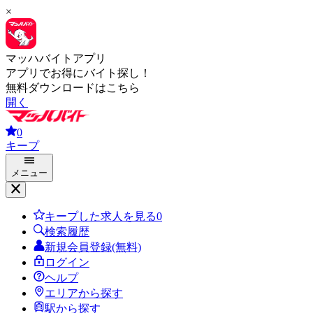
×
マッハバイトアプリ
アプリでお得にバイト探し！
無料ダウンロードはこちら
開く
0
キープ
メニュー
キープした求人を見る
0
検索履歴
新規会員登録(無料)
ログイン
ヘルプ
エリアから探す
駅から探す