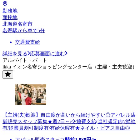
勤務地
面接地
北海道名寄市
名寄駅から車で5分
交通費支給
詳細を見る
応募画面に進む
アルバイト・パート
ikka イオン名寄ショッピングセンター店（主婦・主夫歓迎）
【主婦(夫)歓迎】自由度が高いから続けやすい◎アパレル店
舗販売スタッフ募集★週2日～/交通費支給(当社規定内)/昇給
有/従業員割引制度有/有給休暇有★ネイル・ピアス自由◎
アパレル販売スタッフ
時給
1,080
円〜