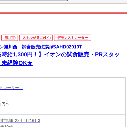
旭川市
スキルが身に付く
デモンストレーター
ン旭川西 試食販売(短期)/SAHD02010T
高時給1,300円！】イオンの試食販売・PRスタッ
！未経験OK★
ストレーター
0
円〜
市緑町23丁目2161-3
歩10分