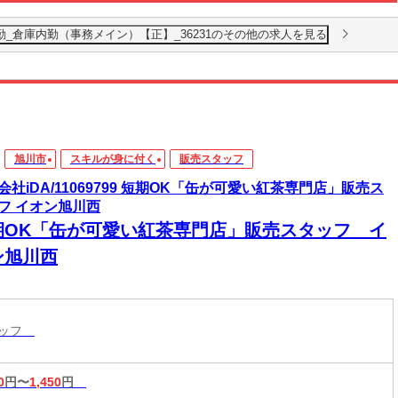
勤_倉庫内勤（事務メイン）【正】_36231のその他の求人を見る
旭川市
スキルが身に付く
販売スタッフ
会社iDA/11069799 短期OK「缶が可愛い紅茶専門店」販売ス
フ イオン旭川西
期OK「缶が可愛い紅茶専門店」販売スタッフ イ
ン旭川西
タッフ
0
円〜
1,450
円