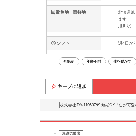
勤務地・面接地
北海道旭
ます
旭川駅
シフト
週4日か
登録制
年齢不問
体を動かす
キープに追加
株式会社iDA/11069799 短期OK「
派遣労働者