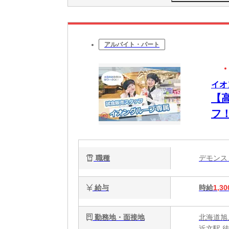
アルバイト・パート
イオ
【
フ
職種
デモン
給与
時給
1,30
勤務地・面接地
北海道旭川
近文駅 徒