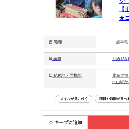
ン）
【
★
事
OK
職種
一般事
給与
月給
186,
勤務地・面接地
北海道旭川
永山駅か
スキルが身に付く
曜日や時間が選べ
キープに追加