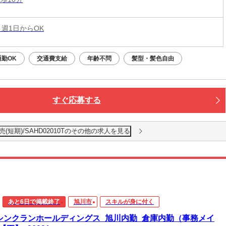
 週1日からOK
通勤OK
交通費支給
年齢不問
髪型・髪色自由
すぐ応募する
短期)/SAHD02010Tのその他の求人を見る
あと6日で掲載終了
旭川市
スキルが身に付く
)シンクランホールディングス_旭川内勤_倉庫内勤（事務メイ