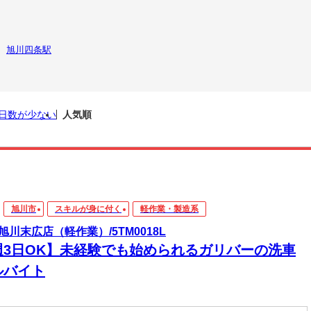
旭川四条駅
日数が少ない
人気順
旭川市
スキルが身に付く
軽作業・製造系
at旭川末広店（軽作業）/5TM0018L
週3日OK】未経験でも始められるガリバーの洗車
ルバイト