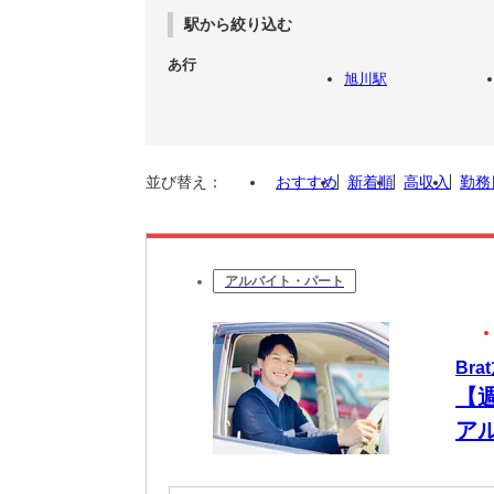
駅から絞り込む
あ行
旭川駅
並び替え：
おすすめ
新着順
高収入
勤務
アルバイト・パート
Br
【
ア