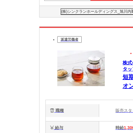
(株)シンクランホールディングス_旭川内
派遣労働者
株式
タッ
短
オ
職種
販売ス
給与
時給
1,30