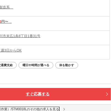
・製造系
0
円〜
川市末広1条8丁目1番31号
 週3日からOK
交通費支給
曜日や時間が選べる
体を動かす
すぐ応募する
軽作業）/5TM0018Lのその他の求人を見る