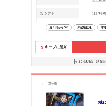
シフト
1日7時間
週１日からOK
未経験歓迎
車
キープに追加
イオン旭川西 試食販売(
正社員
(株