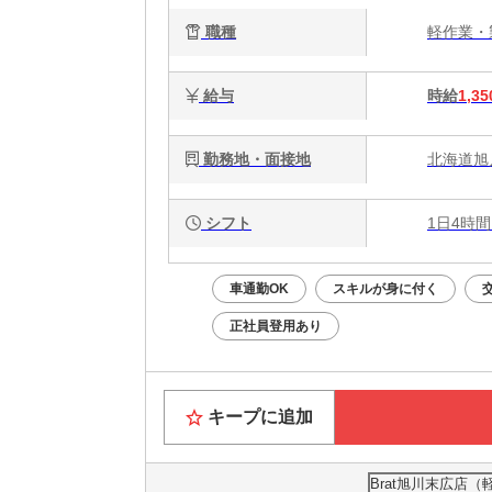
職種
軽作業
給与
時給
1,35
勤務地・面接地
北海道旭
シフト
1日4時間
車通勤OK
スキルが身に付く
正社員登用あり
キープに追加
Brat旭川末広店（