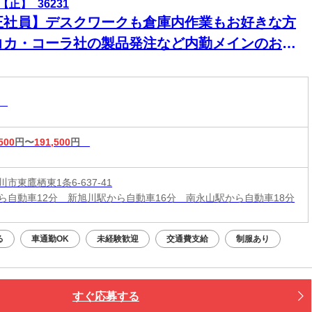
【正】_36231
正社員】デスクワークも倉庫内作業もお好きな方
コカ・コーラ社の製品発注など内勤メインのお仕
◎賞与年2回支給あり！リフト資格は入社後に取得
◎
務
500
円〜
191,500
円
市東鷹栖東1条6-637-41
ら自動車12分 新旭川駅から自動車16分 南永山駅から自動車18分
る
車通勤OK
未経験歓迎
交通費支給
制服あり
すぐ応募する