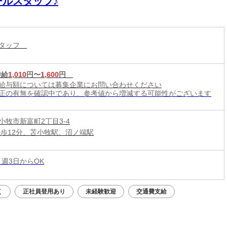
ールスタッフ♪
スタッフ
時給
1,010
円〜
1,600
円
給与額については募集企業にお問い合わせください
正の有無を確認中であり、参考値から増減する可能性がございます
小牧市新富町2丁目3-4
徒歩12分、苫小牧駅、沼ノ端駅
 週3日からOK
く
正社員登用あり
未経験歓迎
交通費支給