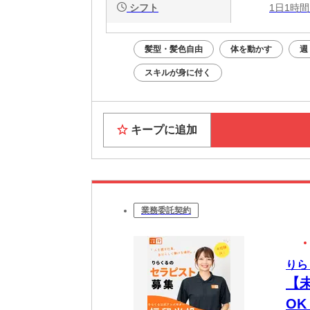
シフト
1日1時間
髪型・髪色自由
体を動かす
週
スキルが身に付く
キープに追加
業務委託契約
りら
【
O