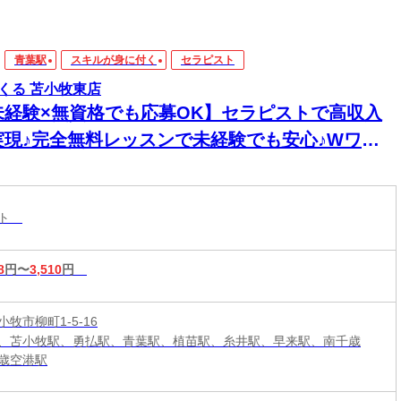
青葉駅
スキルが身に付く
セラピスト
くる 苫小牧東店
未経験×無資格でも応募OK】セラピストで高収入
実現♪完全無料レッスンで未経験でも安心♪Wワー
&短時間入店OK♪平均月収33万円☆週1日～1時間～
もOK♪全国600店舗の圧倒的集客力☆
スト
8
円〜
3,510
円
牧市柳町1-5-16
、苫小牧駅、勇払駅、青葉駅、植苗駅、糸井駅、早来駅、南千歳
歳空港駅