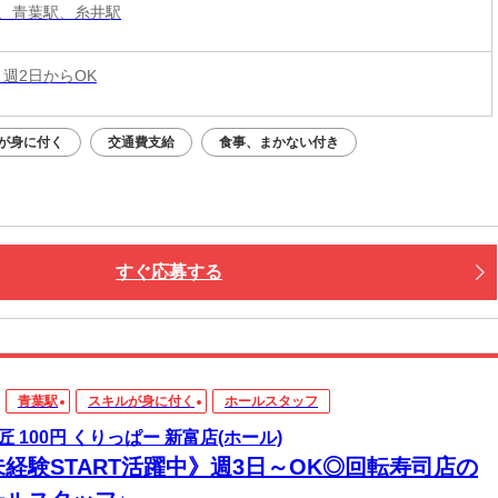
、青葉駅、糸井駅
 週2日からOK
が身に付く
交通費支給
食事、まかない付き
すぐ応募する
青葉駅
スキルが身に付く
ホールスタッフ
匠 100円 くりっぱー 新富店(ホール)
未経験START活躍中》週3日～OK◎回転寿司店の