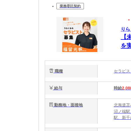
業務委託契約
りら
【
を
ク
で
職種
セラピ
給与
時給
2,08
勤務地・面接地
北海道苫小
沼ノ端駅
駅、新千