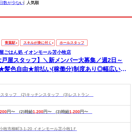
日数が少ない
人気順
青葉駅
スキルが身に付く
ホールスタッフ
屋ごはん処 イオンモール苫小牧店
大戸屋スタッフ】＼新メンバー大募集／週2日～
K★髪色自由★前払い(稼働分)制度あり◎幅広い年
活躍中！
ールスタッフ (2)キッチンスタッフ (3)レストラン
,200
円〜
(2)時給
1,200
円〜
(3)時給
1,200
円〜
小牧市柳町3-1-20 イオンモール苫小牧1Ｆ