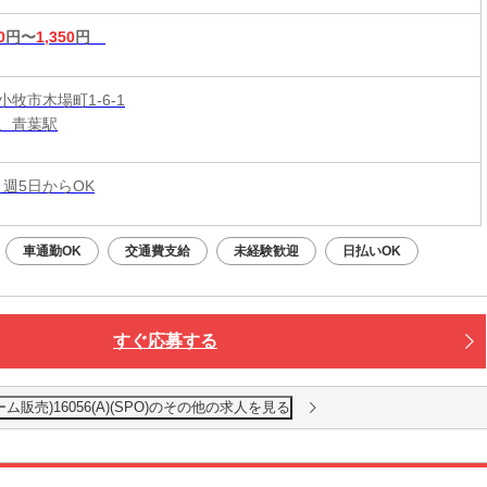
0
円〜
1,350
円
牧市木場町1-6-1
、青葉駅
 週5日からOK
車通勤OK
交通費支給
未経験歓迎
日払いOK
すぐ応募する
販売)16056(A)(SPO)のその他の求人を見る