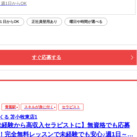
 週1日からOK
１日からOK
正社員登用あり
曜日や時間が選べる
すぐ応募する
青葉駅
スキルが身に付く
セラピスト
くる 苫小牧東店1
未経験から高収入セラピストに】無資格でも応募
K！完全無料レッスンで未経験でも安心♪週1日～1