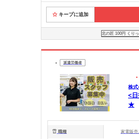
キープに追加
北の匠 100円 く
派遣労働者
株式
<
★
職種
家電販