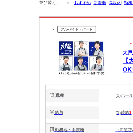
並び替え：
おすすめ
新着順
高収入
勤務
アルバイト・パート
大戸
【
O
代
職種
(1)ホ
給与
(1)時給
1
勤務地・面接地
北海道苫