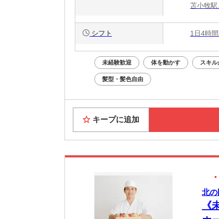
苫小牧駅
シフト
1日4時間
未経験歓迎
体を動かす
スキル
髪型・髪色自由
キープに追加
北の
《