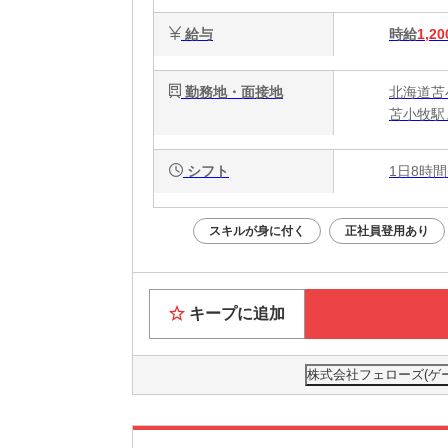
給与
時給
1,20
勤務地・面接地
北海道苫小
苫小牧駅
シフト
1日8時間
スキルが身に付く
正社員登用あり
キープに追加
株式会社フェローズ(ゲーム