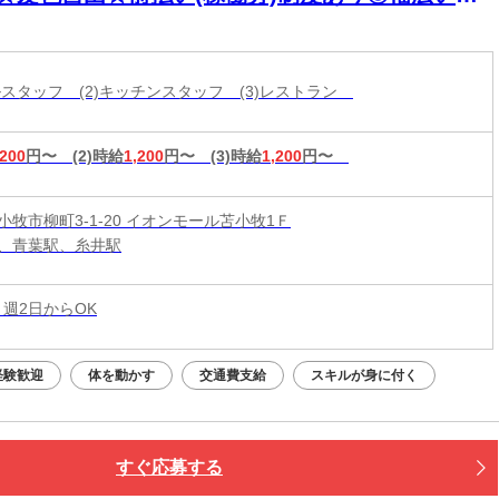
活躍中！
ールスタッフ (2)キッチンスタッフ (3)レストラン
,200
円〜
(2)時給
1,200
円〜
(3)時給
1,200
円〜
小牧市柳町3-1-20 イオンモール苫小牧1Ｆ
、青葉駅、糸井駅
 週2日からOK
経験歓迎
体を動かす
交通費支給
スキルが身に付く
すぐ応募する