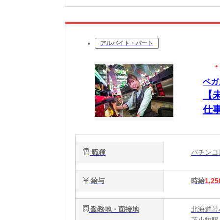
アルバイト・パート
ベガ
【
仕
職種
パチン
給与
時給
1,25
勤務地・面接地
北海道苫
苫小牧駅