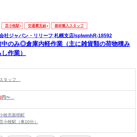
苫小牧駅
交通費支給
資材搬入スタッフ
会社ジャパン・リリーフ 札幌支店/splwmhR-18592
前中のみ◎倉庫内軽作業（主に雑貨類の荷物積み
ろし作業）
入スタッフ
0
円〜
小牧市新明町
苫小牧駅（車10分）