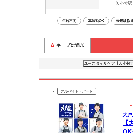
苫小牧駅
年齢不問
車通勤OK
未経験歓
キープに追加
ユースタイルケア【苫小牧市】
アルバイト・パート
大戸
【
O