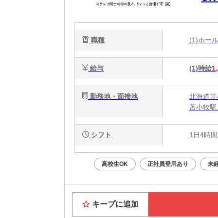
代
職種
(1)ホ
給与
(1)時給
1
勤務地・面接地
北海道苫
苫小牧駅
シフト
1日4時間
高校生OK
正社員登用あり
未
キープに追加