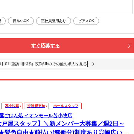
迎
日払いOK
正社員登用あり
ピアスOK
すぐ応募する
01_重訪_非常勤_夜勤/Jbのその他の求人を見る
苫小牧駅
交通費支給
ホールスタッフ
屋ごはん処 イオンモール苫小牧店
大戸屋スタッフ】＼新メンバー大募集／週2日～
K★髪色自由★前払い(稼働分)制度あり◎幅広い年