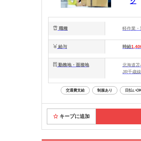
グ
職種
軽作業
給与
時給
1,40
勤務地・面接地
北海道苫
JR千歳
交通費支給
制服あり
日払いO
キープに追加