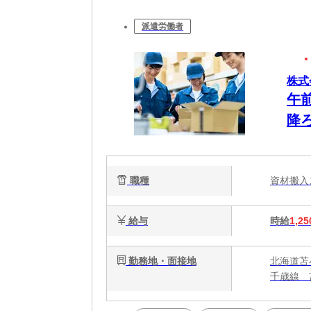
派遣労働者
株式
午
降
職種
資材搬
給与
時給
1,25
勤務地・面接地
北海道苫
千歳線 