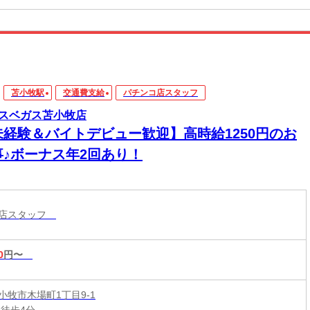
苫小牧駅
交通費支給
パチンコ店スタッフ
スベガス苫小牧店
未経験＆バイトデビュー歓迎】高時給1250円のお
事♪ボーナス年2回あり！
コ店スタッフ
0
円〜
小牧市木場町1丁目9-1
 徒歩4分