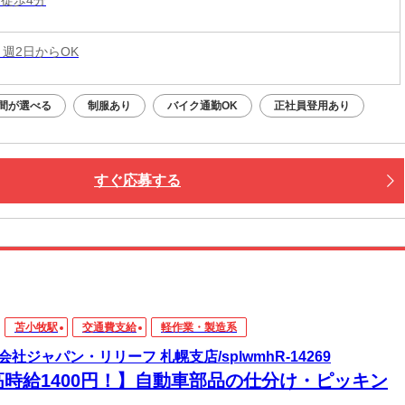
 週2日からOK
間が選べる
制服あり
バイク通勤OK
正社員登用あり
すぐ応募する
苫小牧駅
交通費支給
軽作業・製造系
会社ジャパン・リリーフ 札幌支店/splwmhR-14269
高時給1400円！】自動車部品の仕分け・ピッキン