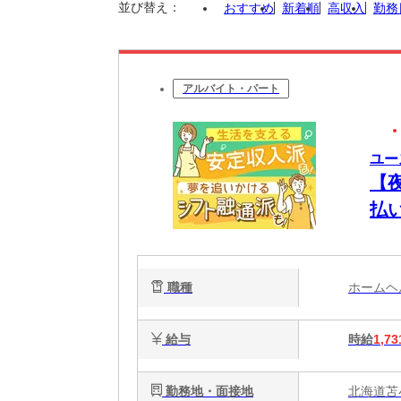
並び替え：
おすすめ
新着順
高収入
勤務
アルバイト・パート
ユー
【
払
将
職種
ホーム
給与
時給
1,73
勤務地・面接地
北海道苫