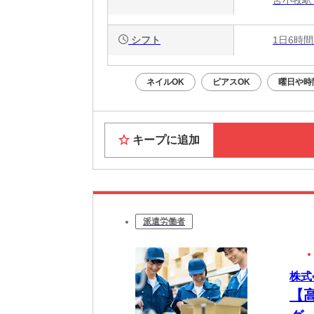
シフト
1日6時間
ネイルOK
ピアスOK
曜日や時
キープに追加
派遣労働者
株式
【