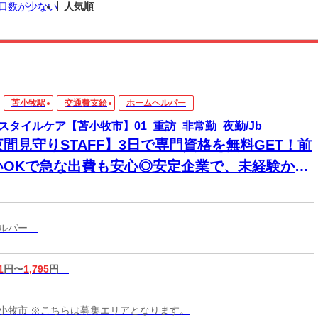
日数が少ない
人気順
苫小牧駅
交通費支給
ホームヘルパー
スタイルケア【苫小牧市】01_重訪_非常勤_夜勤/Jb
夜間見守りSTAFF】3日で専門資格を無料GET！前
いOKで急な出費も安心◎安定企業で、未経験から
来役立つスキルと高収入をその手に！
ヘルパー
1
円〜
1,795
円
小牧市 ※こちらは募集エリアとなります。