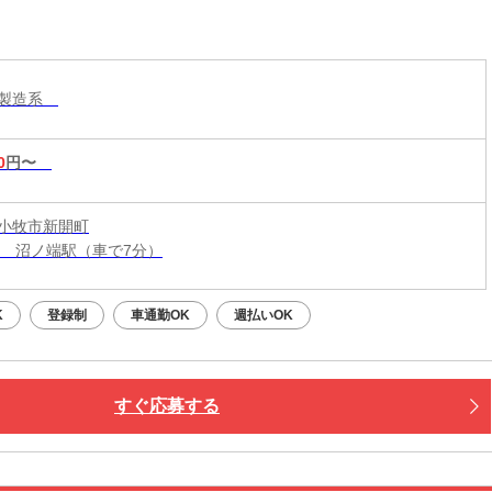
・製造系
0
円〜
小牧市新開町
線 沼ノ端駅（車で7分）
K
登録制
車通勤OK
週払いOK
すぐ応募する