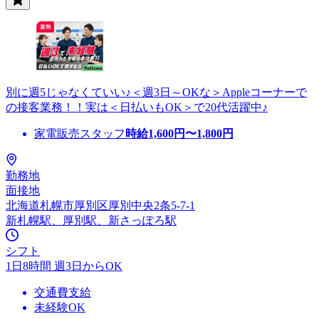
別に週5じゃなくていい♪＜週3日～OKな＞Appleコーナーで
の接客業務！！実は＜日払いもOK＞で20代活躍中♪
家電販売スタッフ
時給
1,600
円〜
1,800
円
勤務地
面接地
北海道札幌市厚別区厚別中央2条5-7-1
新札幌駅、厚別駅、新さっぽろ駅
シフト
1日8時間 週3日からOK
交通費支給
未経験OK