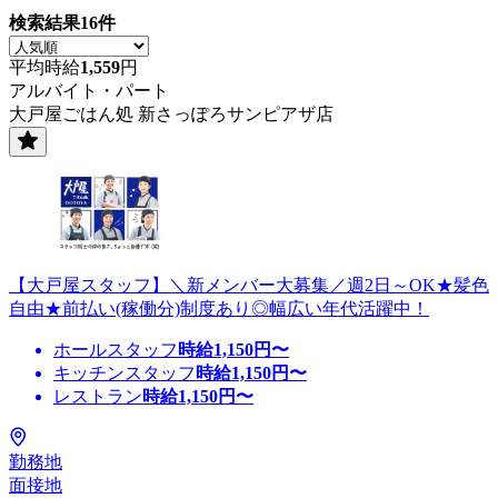
検索結果
16
件
平均時給
1,559
円
アルバイト・パート
大戸屋ごはん処 新さっぽろサンピアザ店
【大戸屋スタッフ】＼新メンバー大募集／週2日～OK★髪色
自由★前払い(稼働分)制度あり◎幅広い年代活躍中！
ホールスタッフ
時給
1,150
円〜
キッチンスタッフ
時給
1,150
円〜
レストラン
時給
1,150
円〜
勤務地
面接地