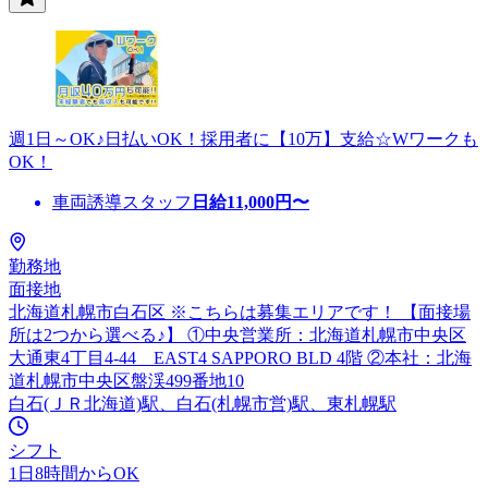
週1日～OK♪日払いOK！採用者に【10万】支給☆Wワークも
OK！
車両誘導スタッフ
日給
11,000
円〜
勤務地
面接地
北海道札幌市白石区 ※こちらは募集エリアです！ 【面接場
所は2つから選べる♪】 ①中央営業所：北海道札幌市中央区
大通東4丁目4-44 EAST4 SAPPORO BLD 4階 ②本社：北海
道札幌市中央区盤渓499番地10
白石(ＪＲ北海道)駅、白石(札幌市営)駅、東札幌駅
シフト
1日8時間からOK