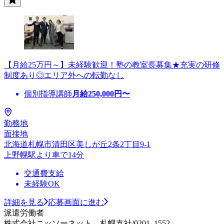
【月給25万円～】未経験歓迎！塾の教室長募集★充実の研修
制度あり◎エリア外への転勤なし
個別指導講師
月給
250,000
円〜
勤務地
面接地
北海道札幌市清田区美しが丘2条2丁目9-1
上野幌駅より車で14分
交通費支給
未経験OK
詳細を見る
応募画面に進む
派遣労働者
株式会社ニッソーネット 札幌支社/0201_1552