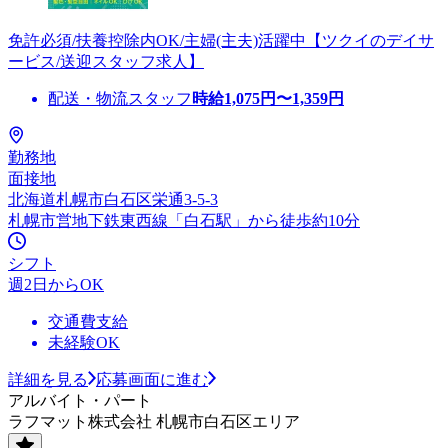
免許必須/扶養控除内OK/主婦(主夫)活躍中【ツクイのデイサ
ービス/送迎スタッフ求人】
配送・物流スタッフ
時給
1,075
円〜
1,359
円
勤務地
面接地
北海道札幌市白石区栄通3-5-3
札幌市営地下鉄東西線「白石駅」から徒歩約10分
シフト
週2日からOK
交通費支給
未経験OK
詳細を見る
応募画面に進む
アルバイト・パート
ラフマット株式会社 札幌市白石区エリア