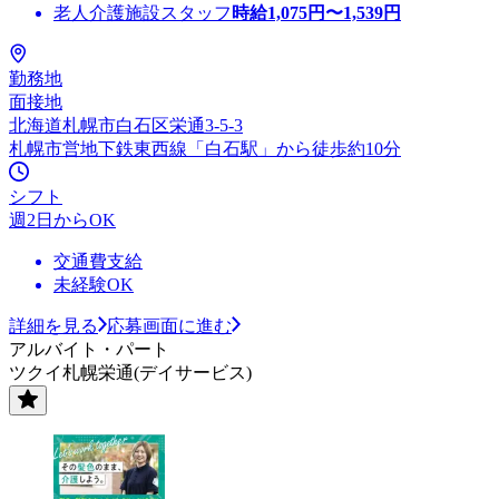
老人介護施設スタッフ
時給
1,075
円〜
1,539
円
勤務地
面接地
北海道札幌市白石区栄通3-5-3
札幌市営地下鉄東西線「白石駅」から徒歩約10分
シフト
週2日からOK
交通費支給
未経験OK
詳細を見る
応募画面に進む
アルバイト・パート
ツクイ札幌栄通(デイサービス)