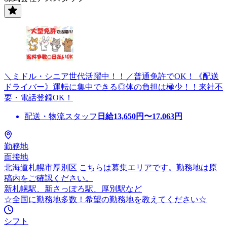
＼ミドル・シニア世代活躍中！！／普通免許でOK！《配送
ドライバー》運転に集中できる◎体の負担は極少！！来社不
要・電話登録OK！
配送・物流スタッフ
日給
13,650
円〜
17,063
円
勤務地
面接地
北海道札幌市厚別区 こちらは募集エリアです。勤務地は原
稿内をご確認ください。
新札幌駅、新さっぽろ駅、厚別駅など
☆全国に勤務地多数！希望の勤務地を教えてください☆
シフト