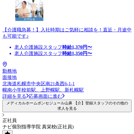
【介護職急募！】入社時期はご気軽に相談を！直近・月途中
も可能です♪
老人介護施設スタッフ
時給
1,370
円〜
老人介護施設スタッフ
時給
1,350
円〜
勤務地
面接地
北海道札幌市中央区南21条西6-1-1
幌南小学校前駅、上野幌駅、新札幌駅
詳細を見る
応募画面に進む
メディカルホームボンセジュール山鼻 【介】登録スタッフのその他の
求人を見る
正社員
ナビ個別指導学院 真栄校(正社員)