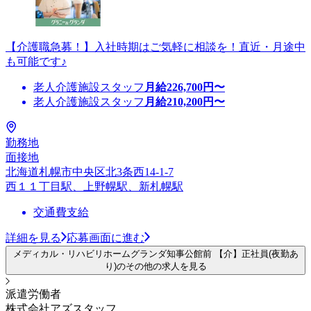
【介護職急募！】入社時期はご気軽に相談を！直近・月途中
も可能です♪
老人介護施設スタッフ
月給
226,700
円〜
老人介護施設スタッフ
月給
210,200
円〜
勤務地
面接地
北海道札幌市中央区北3条西14-1-7
西１１丁目駅、上野幌駅、新札幌駅
交通費支給
詳細を見る
応募画面に進む
メディカル・リハビリホームグランダ知事公館前 【介】正社員(夜勤あ
り)のその他の求人を見る
派遣労働者
株式会社アズスタッフ