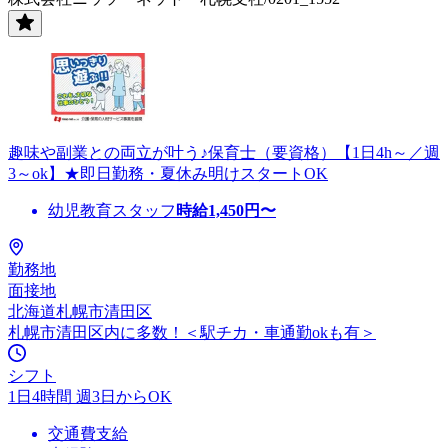
趣味や副業との両立が叶う♪保育士（要資格）【1日4h～／週
3～ok】★即日勤務・夏休み明けスタートOK
幼児教育スタッフ
時給
1,450
円〜
勤務地
面接地
北海道札幌市清田区
札幌市清田区内に多数！＜駅チカ・車通勤okも有＞
シフト
1日4時間 週3日からOK
交通費支給