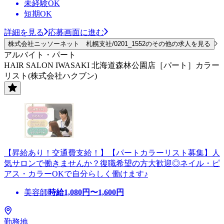
未経験OK
短期OK
詳細を見る
応募画面に進む
株式会社ニッソーネット 札幌支社/0201_1552のその他の求人を見る
アルバイト・パート
HAIR SALON IWASAKI 北海道森林公園店［パート］カラー
リスト(株式会社ハクブン)
【昇給あり！交通費支給！】【パートカラーリスト募集】人
気サロンで働きませんか？復職希望の方大歓迎◎ネイル・ピ
アス・カラーOKで自分らしく働けます♪
美容師
時給
1,080
円〜
1,600
円
勤務地