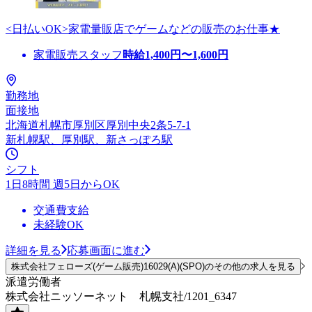
<日払いOK>家電量販店でゲームなどの販売のお仕事★
家電販売スタッフ
時給
1,400
円〜
1,600
円
勤務地
面接地
北海道札幌市厚別区厚別中央2条5-7-1
新札幌駅、厚別駅、新さっぽろ駅
シフト
1日8時間 週5日からOK
交通費支給
未経験OK
詳細を見る
応募画面に進む
株式会社フェローズ(ゲーム販売)16029(A)(SPO)のその他の求人を見る
派遣労働者
株式会社ニッソーネット 札幌支社/1201_6347