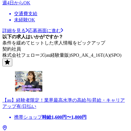
週4日からOK
交通費支給
未経験OK
詳細を見る
応募画面に進む
以下の求人はいかがですか？
条件を緩めてヒットした求人情報をピックアップ
契約社員
株式会社フェローズ(au経験量販)SPO_AK_4_16T(A)(SPO)
【au】経験者限定！業界最高水準の高給与/昇給・キャリア
アップ有/日払い
携帯ショップ
時給
1,600
円〜
1,800
円