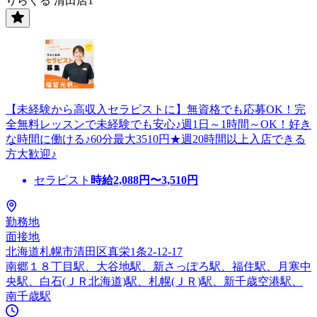
りらくる 清田店1
【未経験から高収入セラピストに】無資格でも応募OK！完
全無料レッスンで未経験でも安心♪週1日～1時間～OK！好き
な時間に働ける♪60分最大3510円★週20時間以上入店できる
方大歓迎♪
セラピスト
時給
2,088
円〜
3,510
円
勤務地
面接地
北海道札幌市清田区真栄1条2-12-17
南郷１８丁目駅、大谷地駅、新さっぽろ駅、福住駅、月寒中
央駅、白石(ＪＲ北海道)駅、札幌(ＪＲ)駅、新千歳空港駅、
南千歳駅