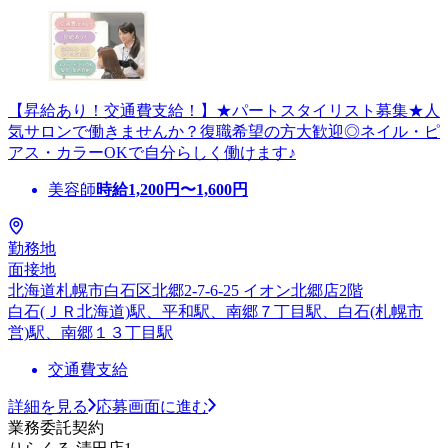
【昇給あり！交通費支給！】★パートスタイリスト募集★人
気サロンで働きませんか？復職希望の方大歓迎◎ネイル・ピ
アス・カラーOKで自分らしく働けます♪
美容師
時給
1,200
円〜
1,600
円
勤務地
面接地
北海道札幌市白石区北郷2-7-6-25 イオン北郷店2階
白石(ＪＲ北海道)駅、平和駅、南郷７丁目駅、白石(札幌市
営)駅、南郷１３丁目駅
交通費支給
詳細を見る
応募画面に進む
業務委託契約