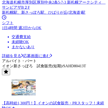
北海道札幌市厚別区厚別中央2条5-7-3 新札幌アークシティ
サンピアザB２F
新札幌駅、新さっぽろ駅、ひばりが丘(北海道)駅
シフト
1日4時間 週2日からOK
交通費支給
未経験OK
まかないあり
詳細を見る
応募画面に進む
アルバイト・パート
イオン新さっぽろ 試食販売(短期)/SAHD80413T
【高時給1,300円！】イオンの試食販売・PRスタッフ！未経