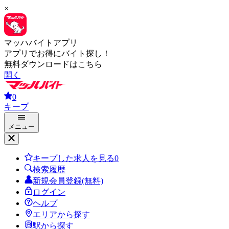
×
マッハバイトアプリ
アプリでお得にバイト探し！
無料ダウンロードはこちら
開く
0
キープ
メニュー
キープした求人を見る
0
検索履歴
新規会員登録(無料)
ログイン
ヘルプ
エリアから探す
駅から探す