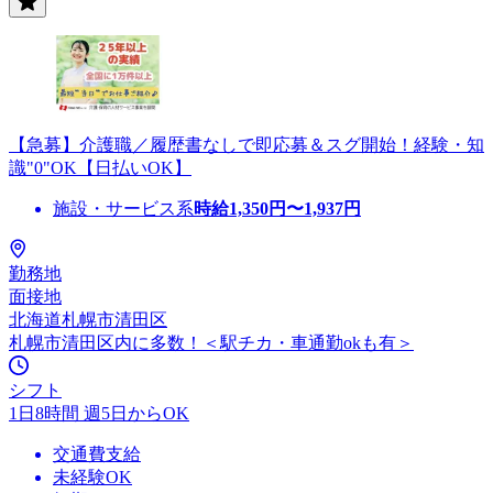
【急募】介護職／履歴書なしで即応募＆スグ開始！経験・知
識"0"OK【日払いOK】
施設・サービス系
時給
1,350
円〜
1,937
円
勤務地
面接地
北海道札幌市清田区
札幌市清田区内に多数！＜駅チカ・車通勤okも有＞
シフト
1日8時間 週5日からOK
交通費支給
未経験OK