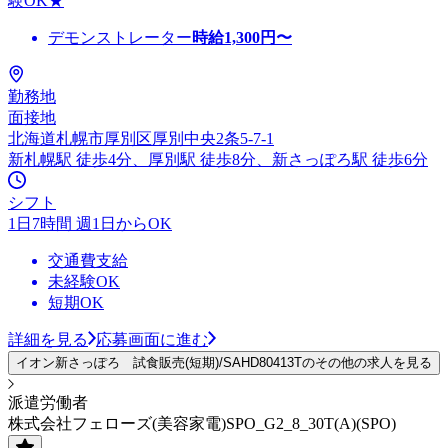
験OK★
デモンストレーター
時給
1,300
円〜
勤務地
面接地
北海道札幌市厚別区厚別中央2条5-7-1
新札幌駅 徒歩4分、厚別駅 徒歩8分、新さっぽろ駅 徒歩6分
シフト
1日7時間 週1日からOK
交通費支給
未経験OK
短期OK
詳細を見る
応募画面に進む
イオン新さっぽろ 試食販売(短期)/SAHD80413Tのその他の求人を見る
派遣労働者
株式会社フェローズ(美容家電)SPO_G2_8_30T(A)(SPO)