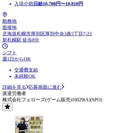
入浴介助
日給
10,700
円〜
10,810
円
勤務地
面接地
北海道札幌市厚別区厚別中央3条5丁目7-23
新札幌駅 徒歩8分
シフト
週1日からOK
交通費支給
未経験OK
詳細を見る
応募画面に進む
派遣労働者
株式会社フェローズ(ゲーム販売)16029(A)(SPO)