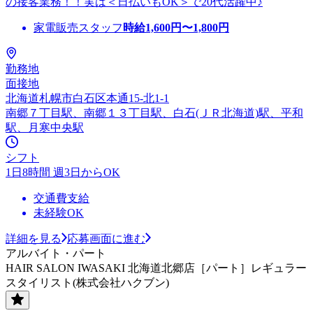
の接客業務！！実は＜日払いもOK＞で20代活躍中♪
家電販売スタッフ
時給
1,600
円〜
1,800
円
勤務地
面接地
北海道札幌市白石区本通15-北1-1
南郷７丁目駅、南郷１３丁目駅、白石(ＪＲ北海道)駅、平和
駅、月寒中央駅
シフト
1日8時間 週3日からOK
交通費支給
未経験OK
詳細を見る
応募画面に進む
アルバイト・パート
HAIR SALON IWASAKI 北海道北郷店［パート］レギュラー
スタイリスト(株式会社ハクブン)