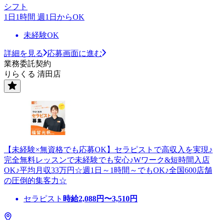
シフト
1日1時間 週1日からOK
未経験OK
詳細を見る
応募画面に進む
業務委託契約
りらくる 清田店
【未経験×無資格でも応募OK】セラピストで高収入を実現♪
完全無料レッスンで未経験でも安心♪Wワーク&短時間入店
OK♪平均月収33万円☆週1日～1時間～でもOK♪全国600店舗
の圧倒的集客力☆
セラピスト
時給
2,088
円〜
3,510
円