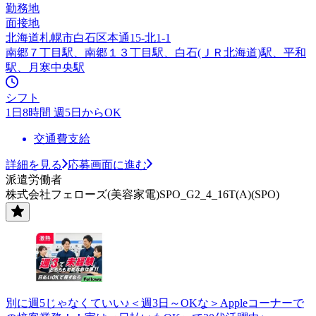
勤務地
面接地
北海道札幌市白石区本通15-北1-1
南郷７丁目駅、南郷１３丁目駅、白石(ＪＲ北海道)駅、平和
駅、月寒中央駅
シフト
1日8時間 週5日からOK
交通費支給
詳細を見る
応募画面に進む
派遣労働者
株式会社フェローズ(美容家電)SPO_G2_4_16T(A)(SPO)
別に週5じゃなくていい♪＜週3日～OKな＞Appleコーナーで