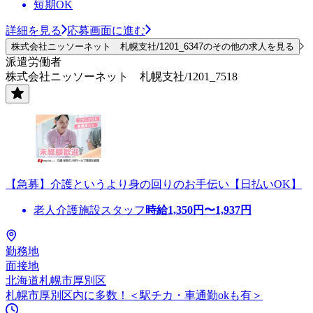
短期OK
詳細を見る
応募画面に進む
株式会社ニッソーネット 札幌支社/1201_6347のその他の求人を見る
派遣労働者
株式会社ニッソーネット 札幌支社/1201_7518
【急募】介護というより身の回りのお手伝い【日払いOK】
老人介護施設スタッフ
時給
1,350
円〜
1,937
円
勤務地
面接地
北海道札幌市厚別区
札幌市厚別区内に多数！＜駅チカ・車通勤okも有＞