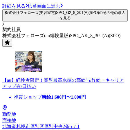
詳細を見る
応募画面に進む
株式会社フェローズ(美容家電)SPO_G2_8_30T(A)(SPO)のその他の求人
を見る
契約社員
株式会社フェローズ(au経験量販)SPO_AK_8_30T(A)(SPO)
【au】経験者限定！業界最高水準の高給与/昇給・キャリア
アップ有/日払い
携帯ショップ
時給
1,600
円〜
1,800
円
勤務地
面接地
北海道札幌市厚別区厚別中央2条5-7-1