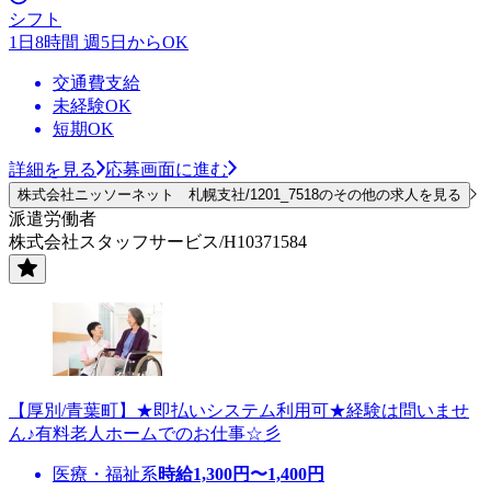
シフト
1日8時間 週5日からOK
交通費支給
未経験OK
短期OK
詳細を見る
応募画面に進む
株式会社ニッソーネット 札幌支社/1201_7518のその他の求人を見る
派遣労働者
株式会社スタッフサービス/H10371584
【厚別/青葉町】★即払いシステム利用可★経験は問いませ
ん♪有料老人ホームでのお仕事☆彡
医療・福祉系
時給
1,300
円〜
1,400
円