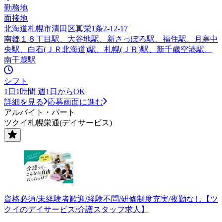
勤務地
面接地
北海道札幌市清田区真栄1条2-12-17
南郷１８丁目駅、大谷地駅、新さっぽろ駅、福住駅、月寒中
央駅、白石(ＪＲ北海道)駅、札幌(ＪＲ)駅、新千歳空港駅、
南千歳駅
シフト
1日1時間 週1日からOK
詳細を見る
応募画面に進む
アルバイト・パート
ツクイ札幌栄通(デイサービス)
資格必須/未経験者歓迎/経験不問/研修制度充実/夜勤なし【ツ
クイのデイサービス/介護スタッフ求人】