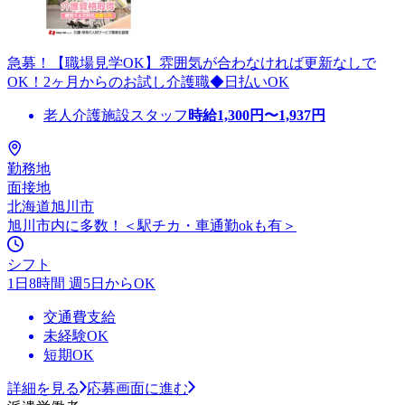
急募！【職場見学OK】雰囲気が合わなければ更新なしで
OK！2ヶ月からのお試し介護職◆日払いOK
老人介護施設スタッフ
時給
1,300
円〜
1,937
円
勤務地
面接地
北海道旭川市
旭川市内に多数！＜駅チカ・車通勤okも有＞
シフト
1日8時間 週5日からOK
交通費支給
未経験OK
短期OK
詳細を見る
応募画面に進む