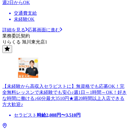
週2日からOK
交通費支給
未経験OK
詳細を見る
応募画面に進む
業務委託契約
りらくる 旭川東光店1
【未経験から高収入セラピストに】無資格でも応募OK！完
全無料レッスンで未経験でも安心♪週1日～1時間～OK！好き
な時間に働ける♪60分最大3510円★週20時間以上入店できる
方大歓迎♪
セラピスト
時給
2,088
円〜
3,510
円