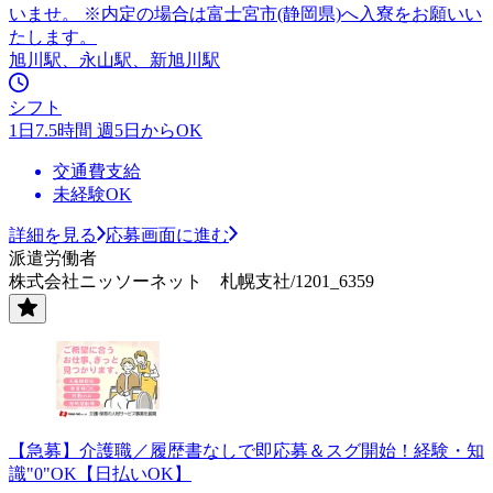
いませ。 ※内定の場合は富士宮市(静岡県)へ入寮をお願いい
たします。
旭川駅、永山駅、新旭川駅
シフト
1日7.5時間 週5日からOK
交通費支給
未経験OK
詳細を見る
応募画面に進む
派遣労働者
株式会社ニッソーネット 札幌支社/1201_6359
【急募】介護職／履歴書なしで即応募＆スグ開始！経験・知
識"0"OK【日払いOK】