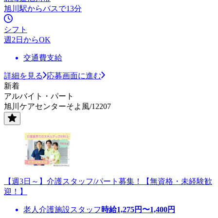
旭川駅からバスで13分
シフト
週2日からOK
交通費支給
詳細を見る
応募画面に進む
新着
アルバイト・パート
旭川ケアセンターそよ風/12207
【週3日～】介護スタッフ/パート募集！【無資格・未経験歓
迎！】
老人介護施設スタッフ
時給
1,275
円〜
1,400
円