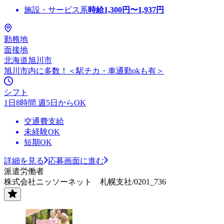
施設・サービス系
時給
1,300
円〜
1,937
円
勤務地
面接地
北海道旭川市
旭川市内に多数！＜駅チカ・車通勤okも有＞
シフト
1日8時間 週5日からOK
交通費支給
未経験OK
短期OK
詳細を見る
応募画面に進む
派遣労働者
株式会社ニッソーネット 札幌支社/0201_736