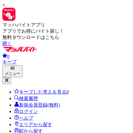
×
マッハバイトアプリ
アプリでお得にバイト探し！
無料ダウンロードはこちら
開く
0
キープ
メニュー
キープした求人を見る
0
検索履歴
新規会員登録(無料)
ログイン
ヘルプ
エリアから探す
駅から探す