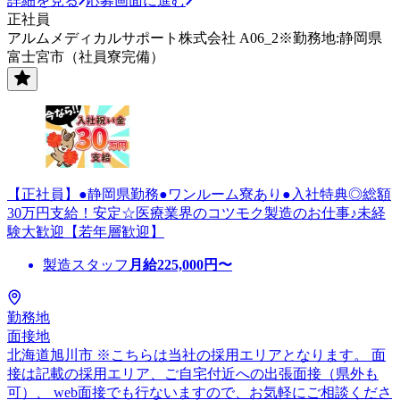
詳細を見る
応募画面に進む
正社員
アルムメディカルサポート株式会社 A06_2※勤務地:静岡県
富士宮市（社員寮完備）
【正社員】●静岡県勤務●ワンルーム寮あり●入社特典◎総額
30万円支給！安定☆医療業界のコツモク製造のお仕事♪未経
験大歓迎【若年層歓迎】
製造スタッフ
月給
225,000
円〜
勤務地
面接地
北海道旭川市 ※こちらは当社の採用エリアとなります。 面
接は記載の採用エリア、ご自宅付近への出張面接（県外も
可）、 web面接でも行ないますので、お気軽にご相談くださ