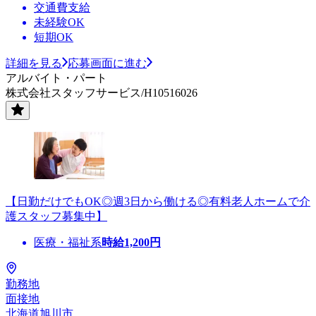
交通費支給
未経験OK
短期OK
詳細を見る
応募画面に進む
アルバイト・パート
株式会社スタッフサービス/H10516026
【日勤だけでもOK◎週3日から働ける◎有料老人ホームで介
護スタッフ募集中】
医療・福祉系
時給
1,200
円
勤務地
面接地
北海道旭川市