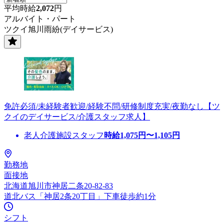
平均時給
2,072
円
アルバイト・パート
ツクイ旭川雨紛(デイサービス)
免許必須/未経験者歓迎/経験不問/研修制度充実/夜勤なし【ツ
クイのデイサービス/介護スタッフ求人】
老人介護施設スタッフ
時給
1,075
円〜
1,105
円
勤務地
面接地
北海道旭川市神居二条20-82-83
道北バス「神居2条20丁目」下車徒歩約1分
シフト