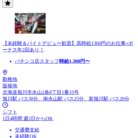
【未経験＆バイトデビュー歓迎】高時給1300円のお仕事♪ボ
ーナス年2回あり！
パチンコ店スタッフ
時給
1,300
円〜
勤務地
面接地
北海道旭川市永山2条8丁目1番33号
旭川駅 バス30分、南永山駅 バス25分、新旭川駅 バス20分
シフト
1日4時間 週2日からOK
交通費支給
未経験OK