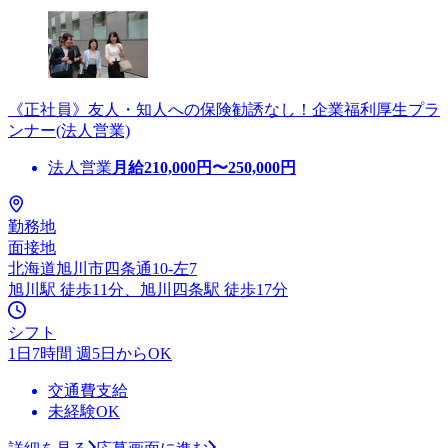
《正社員》友人・知人への保険勧誘なし！企業福利厚生プラ
ンナー(法人営業)
法人営業
月給
210,000
円〜
250,000
円
勤務地
面接地
北海道旭川市四条通10-左7
旭川駅 徒歩11分、旭川四条駅 徒歩17分
シフト
1日7時間 週5日からOK
交通費支給
未経験OK