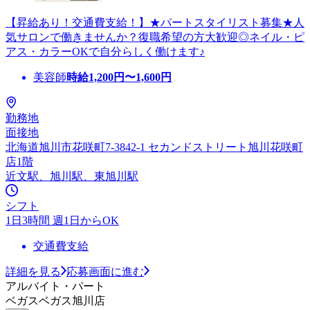
【昇給あり！交通費支給！】★パートスタイリスト募集★人
気サロンで働きませんか？復職希望の方大歓迎◎ネイル・ピ
アス・カラーOKで自分らしく働けます♪
美容師
時給
1,200
円〜
1,600
円
勤務地
面接地
北海道旭川市花咲町7-3842-1 セカンドストリート旭川花咲町
店1階
近文駅、旭川駅、東旭川駅
シフト
1日3時間 週1日からOK
交通費支給
詳細を見る
応募画面に進む
アルバイト・パート
ベガスベガス旭川店