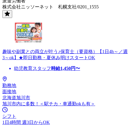
派遣労働者
株式会社ニッソーネット 札幌支社/0201_1555
趣味や副業との両立が叶う♪保育士（要資格）【1日4h～／週
3～ok】★即日勤務・夏休み明けスタートOK
幼児教育スタッフ
時給
1,450
円〜
勤務地
面接地
北海道旭川市
旭川市内に多数！＜駅チカ・車通勤okも有＞
シフト
1日4時間 週3日からOK