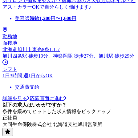
気サロンで働きませんか？復職希望の方大歓迎◎ネイル・ピ
アス・カラーOKで自分らしく働けます♪
美容師
時給
1,200
円〜
1,600
円
勤務地
面接地
北海道旭川市東光8条1-1-7
旭川四条駅 徒歩19分、神楽岡駅 徒歩27分、旭川駅 徒歩29分
シフト
1日3時間 週1日からOK
交通費支給
詳細を見る
応募画面に進む
以下の求人はいかがですか？
条件を緩めてヒットした求人情報をピックアップ
正社員
大同生命保険株式会社 北海道支社旭川営業所