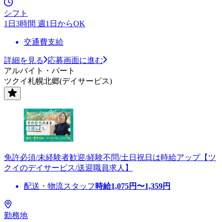
シフト
1日3時間 週1日からOK
交通費支給
詳細を見る
応募画面に進む
アルバイト・パート
ツクイ札幌北郷(デイサービス)
免許必須/未経験者歓迎/経験不問/土日祝日は時給アップ【ツ
クイのデイサービス/送迎職員求人】
配送・物流スタッフ
時給
1,075
円〜
1,359
円
勤務地