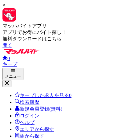
×
マッハバイトアプリ
アプリでお得にバイト探し！
無料ダウンロードはこちら
開く
0
キープ
メニュー
キープした求人を見る
0
検索履歴
新規会員登録(無料)
ログイン
ヘルプ
エリアから探す
駅から探す