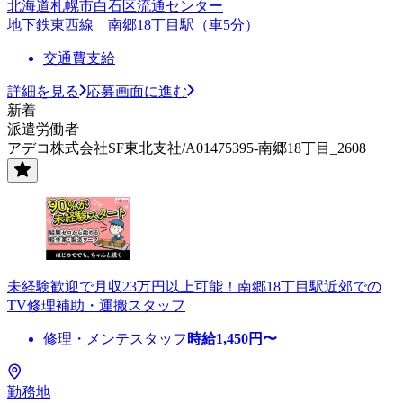
北海道札幌市白石区流通センター
地下鉄東西線 南郷18丁目駅（車5分）
交通費支給
詳細を見る
応募画面に進む
新着
派遣労働者
アデコ株式会社SF東北支社/A01475395-南郷18丁目_2608
未経験歓迎で月収23万円以上可能！南郷18丁目駅近郊での
TV修理補助・運搬スタッフ
修理・メンテスタッフ
時給
1,450
円〜
勤務地