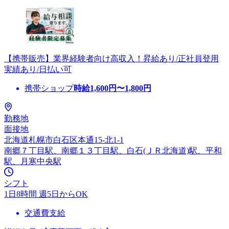
【携帯販売】業界経験者向け高収入！昇給あり/正社員登用
実績あり/日払い可
携帯ショップ
時給
1,600
円〜
1,800
円
勤務地
面接地
北海道札幌市白石区本通15-北1-1
南郷７丁目駅、南郷１３丁目駅、白石(ＪＲ北海道)駅、平和
駅、月寒中央駅
シフト
1日8時間 週5日からOK
交通費支給