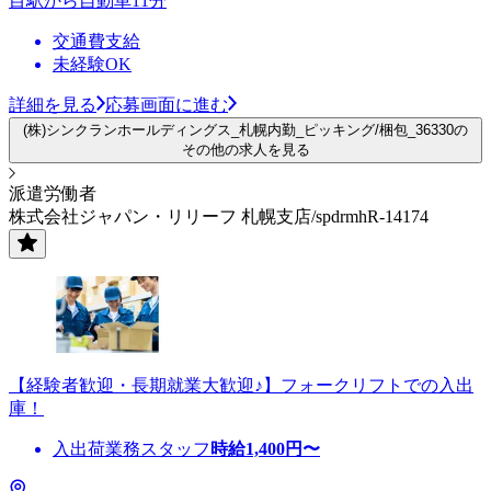
目駅から自動車11分
交通費支給
未経験OK
詳細を見る
応募画面に進む
(株)シンクランホールディングス_札幌内勤_ピッキング/梱包_36330の
その他の求人を見る
派遣労働者
株式会社ジャパン・リリーフ 札幌支店/spdrmhR-14174
【経験者歓迎・長期就業大歓迎♪】フォークリフトでの入出
庫！
入出荷業務スタッフ
時給
1,400
円〜