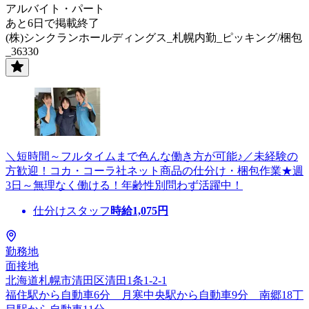
アルバイト・パート
あと6日で掲載終了
(株)シンクランホールディングス_札幌内勤_ピッキング/梱包
_36330
＼短時間～フルタイムまで色んな働き方が可能♪／未経験の
方歓迎！コカ・コーラ社ネット商品の仕分け・梱包作業★週
3日～無理なく働ける！年齢性別問わず活躍中！
仕分けスタッフ
時給
1,075
円
勤務地
面接地
北海道札幌市清田区清田1条1-2-1
福住駅から自動車6分 月寒中央駅から自動車9分 南郷18丁