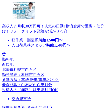
高収入☆月収30万円可！人気の日勤♪物流倉庫で運搬・仕分
け！フォークリフト経験が活かせる◎
軽作業・製造系
時給
1,500
円〜
入出荷業務スタッフ
時給
1,500
円〜
勤務地
面接地
北海道札幌市白石区
勤務詳細：札幌市白石区
通勤方法：車/自転車/電車/バイク
最寄り駅：白石駅から車11分
※構内の（無料）駐車場利用OK
交通費支給
詳細を見る
応募画面に進む