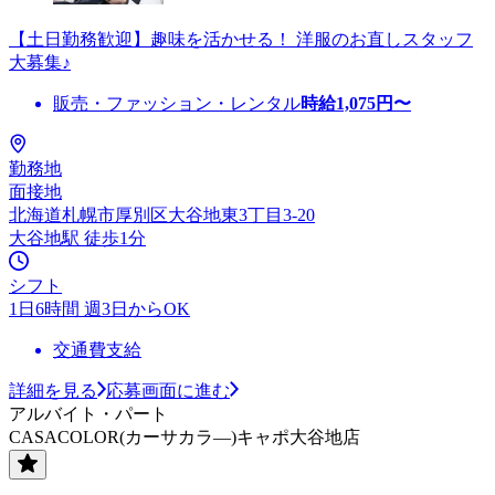
【土日勤務歓迎】趣味を活かせる！ 洋服のお直しスタッフ
大募集♪
販売・ファッション・レンタル
時給
1,075
円〜
勤務地
面接地
北海道札幌市厚別区大谷地東3丁目3-20
大谷地駅 徒歩1分
シフト
1日6時間 週3日からOK
交通費支給
詳細を見る
応募画面に進む
アルバイト・パート
CASACOLOR(カーサカラ―)キャポ大谷地店