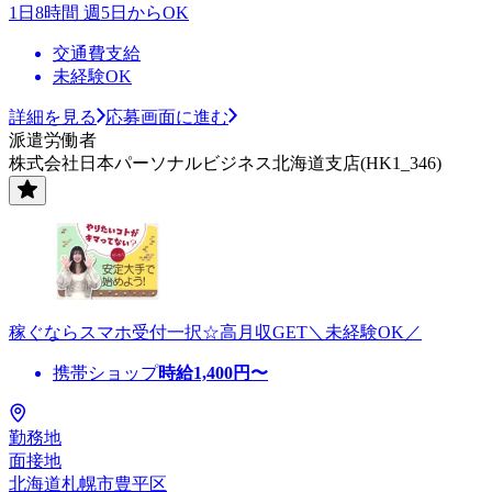
1日8時間 週5日からOK
交通費支給
未経験OK
詳細を見る
応募画面に進む
派遣労働者
株式会社日本パーソナルビジネス北海道支店(HK1_346)
稼ぐならスマホ受付一択☆高月収GET＼未経験OK／
携帯ショップ
時給
1,400
円〜
勤務地
面接地
北海道札幌市豊平区