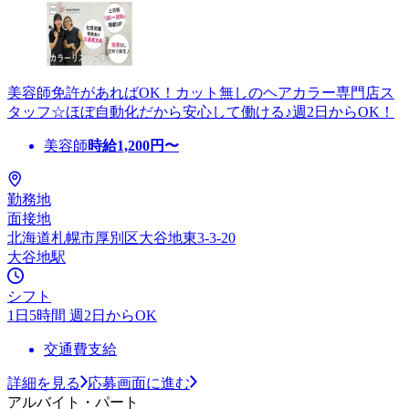
美容師免許があればOK！カット無しのヘアカラー専門店ス
タッフ☆ほぼ自動化だから安心して働ける♪週2日からOK！
美容師
時給
1,200
円〜
勤務地
面接地
北海道札幌市厚別区大谷地東3-3-20
大谷地駅
シフト
1日5時間 週2日からOK
交通費支給
詳細を見る
応募画面に進む
アルバイト・パート