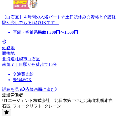
【白石区】４時間の入浴パート☆土日祝休み☆資格と介護経
験が少しでもあればOKです！
医療・福祉系
時給
1,300
円〜
1,500
円
勤務地
面接地
北海道札幌市白石区
南郷７丁目駅から徒歩で15分
交通費支給
未経験OK
詳細を見る
応募画面に進む
派遣労働者
UTエージェント株式会社 北日本第二CU_北海道札幌市白
石区_フォークリフト･クレーン