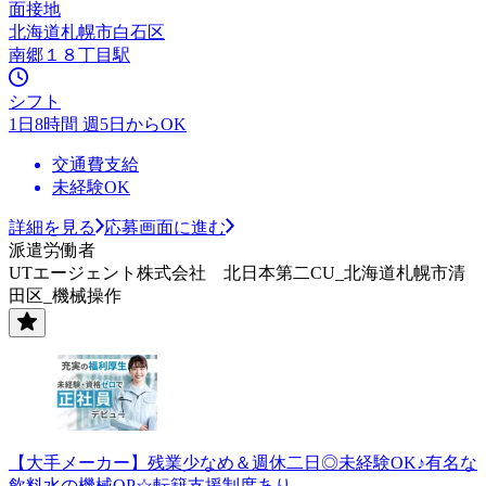
面接地
北海道札幌市白石区
南郷１８丁目駅
シフト
1日8時間 週5日からOK
交通費支給
未経験OK
詳細を見る
応募画面に進む
派遣労働者
UTエージェント株式会社 北日本第二CU_北海道札幌市清
田区_機械操作
【大手メーカー】残業少なめ＆週休二日◎未経験OK♪有名な
飲料水の機械OP☆転籍支援制度あり