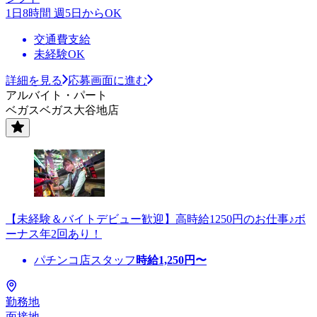
1日8時間 週5日からOK
交通費支給
未経験OK
詳細を見る
応募画面に進む
アルバイト・パート
ベガスベガス大谷地店
【未経験＆バイトデビュー歓迎】高時給1250円のお仕事♪ボ
ーナス年2回あり！
パチンコ店スタッフ
時給
1,250
円〜
勤務地
面接地