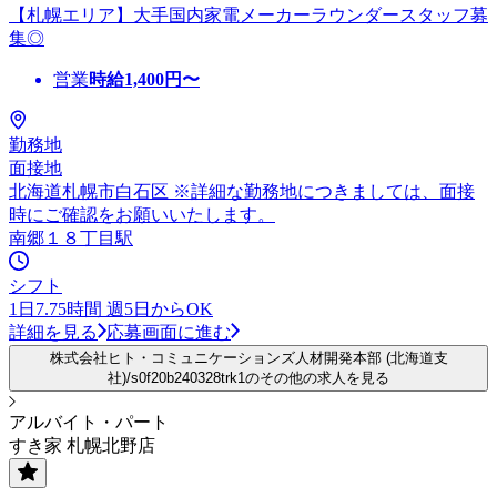
【札幌エリア】大手国内家電メーカーラウンダースタッフ募
集◎
営業
時給
1,400
円〜
勤務地
面接地
北海道札幌市白石区 ※詳細な勤務地につきましては、面接
時にご確認をお願いいたします。
南郷１８丁目駅
シフト
1日7.75時間 週5日からOK
詳細を見る
応募画面に進む
株式会社ヒト・コミュニケーションズ人材開発本部 (北海道支
社)/s0f20b240328trk1のその他の求人を見る
アルバイト・パート
すき家 札幌北野店