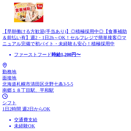
【早朝働ける方歓迎(手当あり)】◎積極採用中◎【食事補助
＆前払い有】週2・1日2h～OK！セルフレジで簡単接客◎マ
ニュアル完備で初バイト・未経験も安心！積極採用中
ファーストフード
時給
1,200
円〜
勤務地
面接地
北海道札幌市清田区北野七条3-5-5
南郷１８丁目駅、平和駅
シフト
1日2時間 週2日からOK
交通費支給
未経験OK