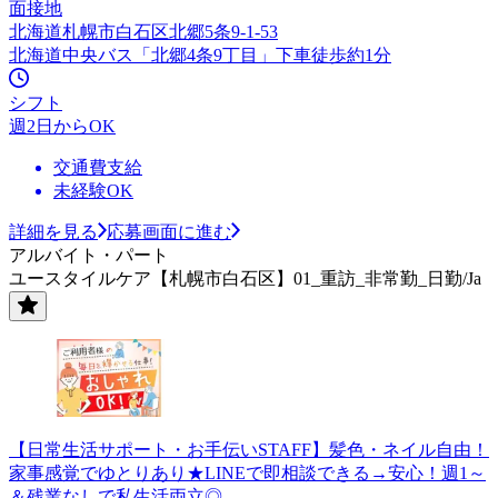
面接地
北海道札幌市白石区北郷5条9-1-53
北海道中央バス「北郷4条9丁目」下車徒歩約1分
シフト
週2日からOK
交通費支給
未経験OK
詳細を見る
応募画面に進む
アルバイト・パート
ユースタイルケア【札幌市白石区】01_重訪_非常勤_日勤/Ja
【日常生活サポート・お手伝いSTAFF】髪色・ネイル自由！
家事感覚でゆとりあり★LINEで即相談できる→安心！週1～
＆残業なしで私生活両立◎