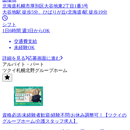
北海道札幌市厚別区大谷地東2丁目1番3号
大谷地駅 徒歩5分、ひばりが丘(北海道)駅 徒歩19分
シフト
1日6時間 週3日からOK
交通費支給
未経験OK
詳細を見る
応募画面に進む
アルバイト・パート
ツクイ札幌北野グループホーム
資格必須/未経験者歓迎/経験不問/お休み調整可！【ツクイの
グループホーム/介護スタッフ求人】