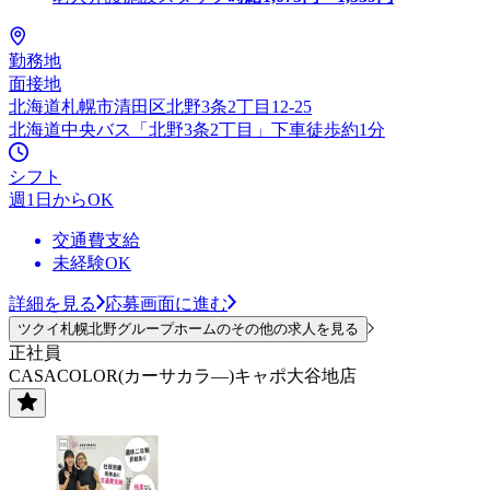
勤務地
面接地
北海道札幌市清田区北野3条2丁目12-25
北海道中央バス「北野3条2丁目」下車徒歩約1分
シフト
週1日からOK
交通費支給
未経験OK
詳細を見る
応募画面に進む
ツクイ札幌北野グループホームのその他の求人を見る
正社員
CASACOLOR(カーサカラ―)キャポ大谷地店