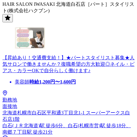
HAIR SALON IWASAKI 北海道白石店［パート］スタイリス
ト(株式会社ハクブン)
【昇給あり！交通費支給！】★パートスタイリスト募集★人
気サロンで働きませんか？復職希望の方大歓迎◎ネイル・ピ
アス・カラーOKで自分らしく働けます♪
美容師
時給
1,200
円〜
1,600
円
勤務地
面接地
北海道札幌市白石区平和通3丁目北1-1 スーパーアークス白
石店1階
白石(ＪＲ北海道)駅 徒歩6分、白石(札幌市営)駅 徒歩18分、
南郷７丁目駅 徒歩21分