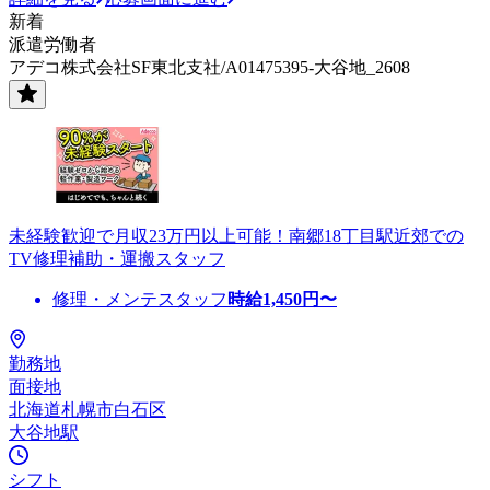
新着
派遣労働者
アデコ株式会社SF東北支社/A01475395-大谷地_2608
未経験歓迎で月収23万円以上可能！南郷18丁目駅近郊での
TV修理補助・運搬スタッフ
修理・メンテスタッフ
時給
1,450
円〜
勤務地
面接地
北海道札幌市白石区
大谷地駅
シフト