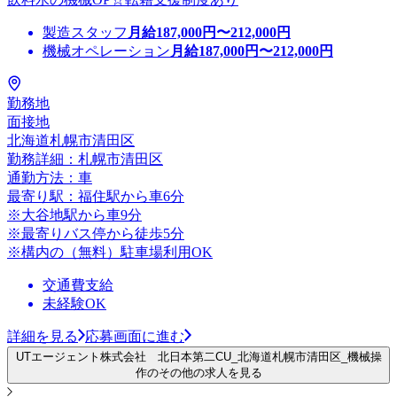
製造スタッフ
月給
187,000
円〜
212,000
円
機械オペレーション
月給
187,000
円〜
212,000
円
勤務地
面接地
北海道札幌市清田区
勤務詳細：札幌市清田区
通勤方法：車
最寄り駅：福住駅から車6分
※大谷地駅から車9分
※最寄りバス停から徒歩5分
※構内の（無料）駐車場利用OK
交通費支給
未経験OK
詳細を見る
応募画面に進む
UTエージェント株式会社 北日本第二CU_北海道札幌市清田区_機械操
作のその他の求人を見る