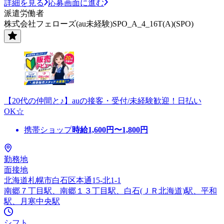
詳細を見る
応募画面に進む
派遣労働者
株式会社フェローズ(au未経験)SPO_A_4_16T(A)(SPO)
【20代の仲間と♪】auの接客・受付/未経験歓迎！日払い
OK☆
携帯ショップ
時給
1,600
円〜
1,800
円
勤務地
面接地
北海道札幌市白石区本通15-北1-1
南郷７丁目駅、南郷１３丁目駅、白石(ＪＲ北海道)駅、平和
駅、月寒中央駅
シフト