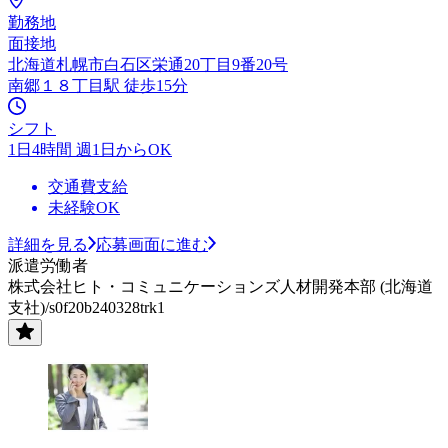
勤務地
面接地
北海道札幌市白石区栄通20丁目9番20号
南郷１８丁目駅 徒歩15分
シフト
1日4時間 週1日からOK
交通費支給
未経験OK
詳細を見る
応募画面に進む
派遣労働者
株式会社ヒト・コミュニケーションズ人材開発本部 (北海道
支社)/s0f20b240328trk1