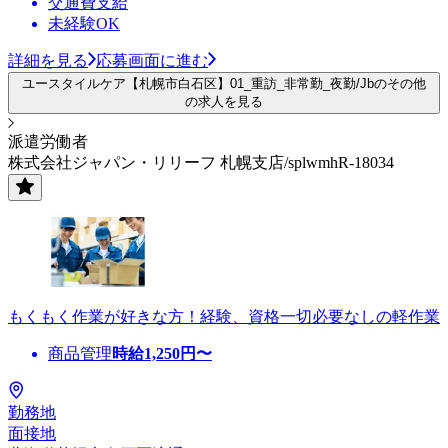
交通費支給
未経験OK
詳細を見る
応募画面に進む
ユースタイルケア【札幌市白石区】01_重訪_非常勤_夜勤/Jbのその他
の求人を見る
派遣労働者
株式会社ジャパン・リリーフ 札幌支店/splwmhR-18034
もくもく作業が好きな方！経験、資格一切必要なしの軽作業
商品管理
時給
1,250
円〜
勤務地
面接地