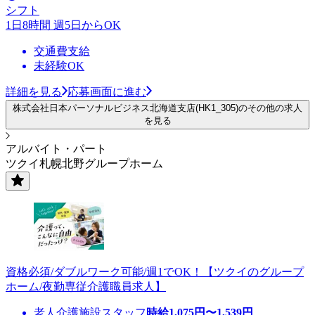
シフト
1日8時間 週5日からOK
交通費支給
未経験OK
詳細を見る
応募画面に進む
株式会社日本パーソナルビジネス北海道支店(HK1_305)のその他の求人
を見る
アルバイト・パート
ツクイ札幌北野グループホーム
資格必須/ダブルワーク可能/週1でOK！【ツクイのグループ
ホーム/夜勤専従介護職員求人】
老人介護施設スタッフ
時給
1,075
円〜
1,539
円