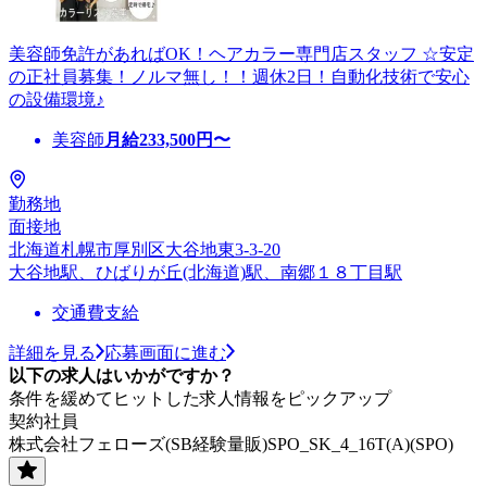
美容師免許があればOK！ヘアカラー専門店スタッフ ☆安定
の正社員募集！ノルマ無し！！週休2日！自動化技術で安心
の設備環境♪
美容師
月給
233,500
円〜
勤務地
面接地
北海道札幌市厚別区大谷地東3-3-20
大谷地駅、ひばりが丘(北海道)駅、南郷１８丁目駅
交通費支給
詳細を見る
応募画面に進む
以下の求人はいかがですか？
条件を緩めてヒットした求人情報をピックアップ
契約社員
株式会社フェローズ(SB経験量販)SPO_SK_4_16T(A)(SPO)