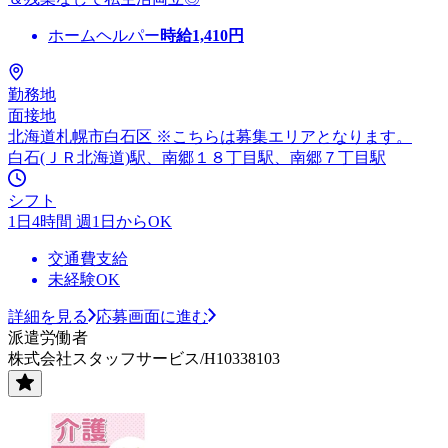
ホームヘルパー
時給
1,410
円
勤務地
面接地
北海道札幌市白石区 ※こちらは募集エリアとなります。
白石(ＪＲ北海道)駅、南郷１８丁目駅、南郷７丁目駅
シフト
1日4時間 週1日からOK
交通費支給
未経験OK
詳細を見る
応募画面に進む
派遣労働者
株式会社スタッフサービス/H10338103