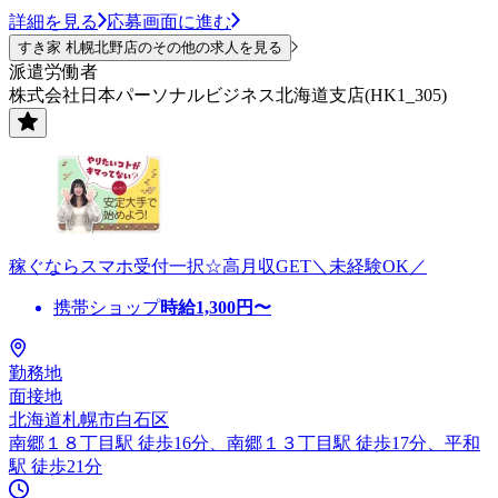
詳細を見る
応募画面に進む
すき家 札幌北野店のその他の求人を見る
派遣労働者
株式会社日本パーソナルビジネス北海道支店(HK1_305)
稼ぐならスマホ受付一択☆高月収GET＼未経験OK／
携帯ショップ
時給
1,300
円〜
勤務地
面接地
北海道札幌市白石区
南郷１８丁目駅 徒歩16分、南郷１３丁目駅 徒歩17分、平和
駅 徒歩21分