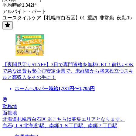
平均時給
1,342
円
アルバイト・パート
ユースタイルケア【札幌市白石区】01_重訪_非常勤_夜勤/Jb
【夜間見守りSTAFF】3日で専門資格を無料GET！前払いOK
で急な出費も安心◎安定企業で、未経験から将来役立つスキ
ルと高収入をその手に！
ホームヘルパー
時給
1,731
円〜
1,795
円
勤務地
面接地
北海道札幌市白石区 ※こちらは募集エリアとなります。
白石(ＪＲ北海道)駅、南郷１８丁目駅、南郷７丁目駅