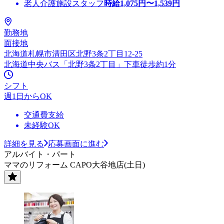
老人介護施設スタッフ
時給
1,075
円〜
1,539
円
勤務地
面接地
北海道札幌市清田区北野3条2丁目12-25
北海道中央バス「北野3条2丁目」下車徒歩約1分
シフト
週1日からOK
交通費支給
未経験OK
詳細を見る
応募画面に進む
アルバイト・パート
ママのリフォーム CAPO大谷地店(土日)