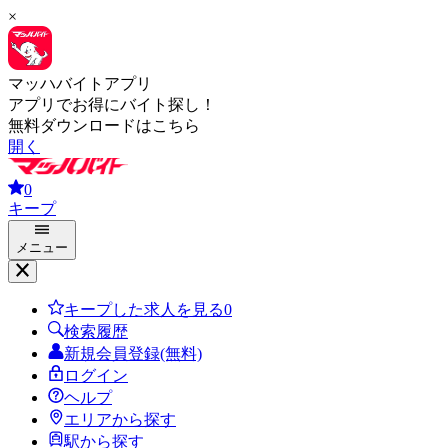
×
マッハバイトアプリ
アプリでお得にバイト探し！
無料ダウンロードはこちら
開く
0
キープ
メニュー
キープした求人を見る
0
検索履歴
新規会員登録(無料)
ログイン
ヘルプ
エリアから探す
駅から探す