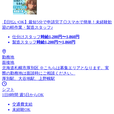
【日払いOK】最短5分で申請完了◎スマホで簡単！未経験歓
迎の軽作業・製造スタッフ♪
仕分けスタッフ
時給
1,200
円〜
1,860
円
製造スタッフ
時給
1,200
円〜
1,860
円
勤務地
面接地
北海道札幌市厚別区 ※こちらは募集エリアとなります。実
際の勤務地は面談時にご相談ください。
厚別駅、大谷地駅、上野幌駅
シフト
1日8時間 週5日からOK
交通費支給
未経験OK