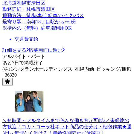
北海道札幌市清田区
勤務詳細：札幌市清田区
通勤方法：徒歩/車/自転車/バイク/バス
最寄り駅：南郷18丁目駅から車9分
※構内の（無料）駐車場利用OK
交通費支給
詳細を見る
応募画面に進む
アルバイト・パート
あと7日で掲載終了
(株)シンクランホールディングス_札幌内勤_ピッキング/梱包
_36330
＼短時間～フルタイムまで色んな働き方が可能♪／未経験の
方歓迎！コカ・コーラ社ネット商品の仕分け・梱包作業★週
3日～無理なく働ける！年齢性別問わず活躍中！