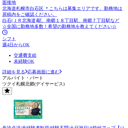
面接地
北海道札幌市白石区 ＊こちらは募集エリアです。勤務地は
原稿内をご確認ください。
白石(ＪＲ北海道)駅、南郷１８丁目駅、南郷７丁目駅など
☆全国に勤務地多数！希望の勤務地を教えてください☆
シフト
週4日からOK
交通費支給
未経験OK
詳細を見る
応募画面に進む
アルバイト・パート
ツクイ札幌北郷(デイサービス)
免許必須/未経験者歓迎/経験不問/土日祝日は時給アップ【ツ