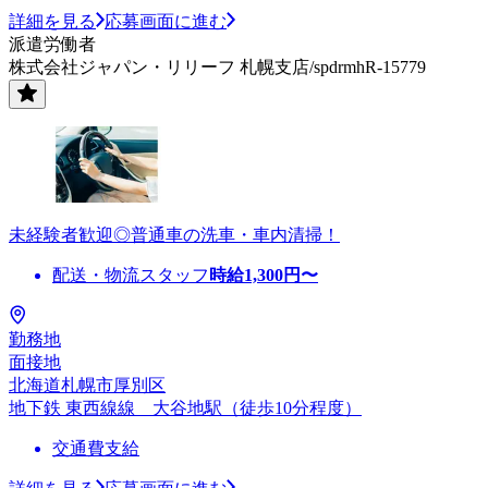
詳細を見る
応募画面に進む
派遣労働者
株式会社ジャパン・リリーフ 札幌支店/spdrmhR-15779
未経験者歓迎◎普通車の洗車・車内清掃！
配送・物流スタッフ
時給
1,300
円〜
勤務地
面接地
北海道札幌市厚別区
地下鉄 東西線線 大谷地駅（徒歩10分程度）
交通費支給