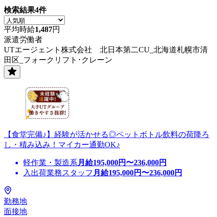
検索結果
4
件
平均時給
1,487
円
派遣労働者
UTエージェント株式会社 北日本第二CU_北海道札幌市清
田区_フォークリフト･クレーン
【食堂完備♪】経験が活かせる◎ペットボトル飲料の荷降ろ
し・積み込み！マイカー通勤OK♪
軽作業・製造系
月給
195,000
円〜
236,000
円
入出荷業務スタッフ
月給
195,000
円〜
236,000
円
勤務地
面接地