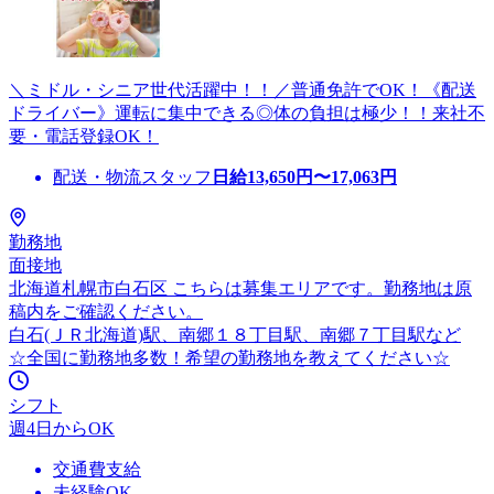
＼ミドル・シニア世代活躍中！！／普通免許でOK！《配送
ドライバー》運転に集中できる◎体の負担は極少！！来社不
要・電話登録OK！
配送・物流スタッフ
日給
13,650
円〜
17,063
円
勤務地
面接地
北海道札幌市白石区 こちらは募集エリアです。勤務地は原
稿内をご確認ください。
白石(ＪＲ北海道)駅、南郷１８丁目駅、南郷７丁目駅など
☆全国に勤務地多数！希望の勤務地を教えてください☆
シフト
週4日からOK
交通費支給
未経験OK