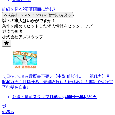
詳細を見る
応募画面に進む
株式会社アズスタッフのその他の求人を見る
以下の求人はいかがですか？
条件を緩めてヒットした求人情報をピックアップ
派遣労働者
株式会社アズスタッフ
＼日払いOK＆履歴書不要／【中型8t限定以上＝即戦力】月
収40万円も目指せる！未経験歓迎！研修あり！電話で登録完
了◎髪色自由♪
配送・物流スタッフ
月給
323,400
円〜
404,250
円
勤務地