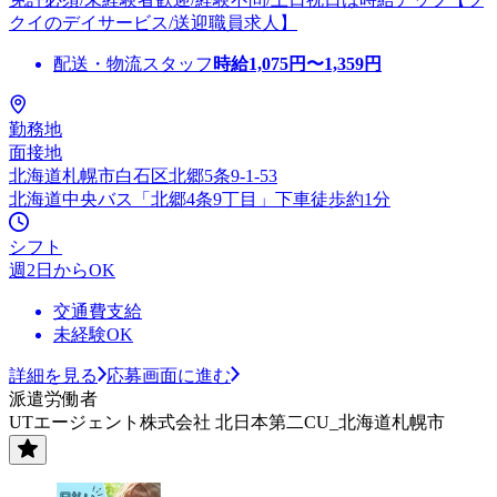
クイのデイサービス/送迎職員求人】
配送・物流スタッフ
時給
1,075
円〜
1,359
円
勤務地
面接地
北海道札幌市白石区北郷5条9-1-53
北海道中央バス「北郷4条9丁目」下車徒歩約1分
シフト
週2日からOK
交通費支給
未経験OK
詳細を見る
応募画面に進む
派遣労働者
UTエージェント株式会社 北日本第二CU_北海道札幌市