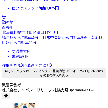
仕分けスタッフ
時給
1,075
円
勤務地
面接地
北海道札幌市清田区清田1条1-2-1
福住駅から自動車6分 月寒中央駅から自動車9分 南郷18丁
目駅から自動車11分
交通費支給
未経験OK
詳細を見る
応募画面に進む
(株)シンクランホールディングス_札幌内勤_ピッキング/梱包_36330の
その他の求人を見る
派遣労働者
株式会社ジャパン・リリーフ 札幌支店/spdrmhR-14174