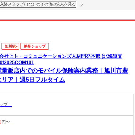
(入浴スタッフ)（北）のその他の求人を見る
旭川駅
携帯ショップ
会社ヒト・コミュニケーションズ人材開発本部 (北海道支
s0f2025COM101
電量販店内でのモバイル保険案内業務｜旭川市豊
エリア｜週5日フルタイム
ョップ
0
円〜