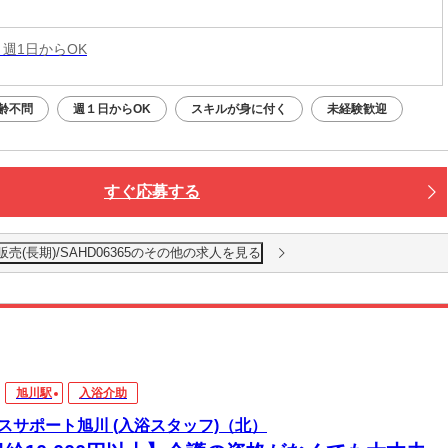
 週1日からOK
齢不問
週１日からOK
スキルが身に付く
未経験歓迎
すぐ応募する
(長期)/SAHD06365のその他の求人を見る
旭川駅
入浴介助
スサポート旭川 (入浴スタッフ)（北）