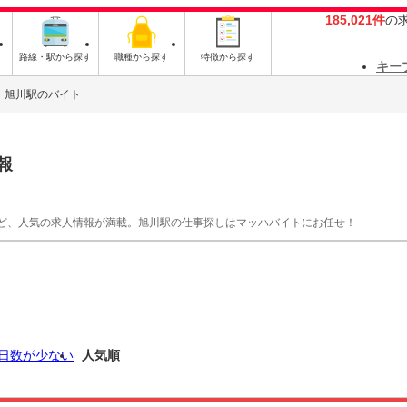
185,021件
の
す
路線・駅から探す
職種から探す
特徴から探す
キー
旭川駅のバイト
報
ど、人気の求人情報が満載。旭川駅の仕事探しはマッハバイトにお任せ！
日数が少ない
人気順