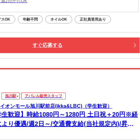
 週2日からOK
アスOK
年齢不問
ネイルOK
正社員登用あり
すぐ応募する
旭川駅
アパレル販売スタッフ
ka イオンモール旭川駅前店(ikka&LBC)（学生歓迎）
生歓迎】時給1080円～1280円 土日祝＋20円※経
より優遇/週2日～/交通費支給(当社規定内)/昇給
/従業員割引制度有/有給休暇有/社員登用制度有★ア