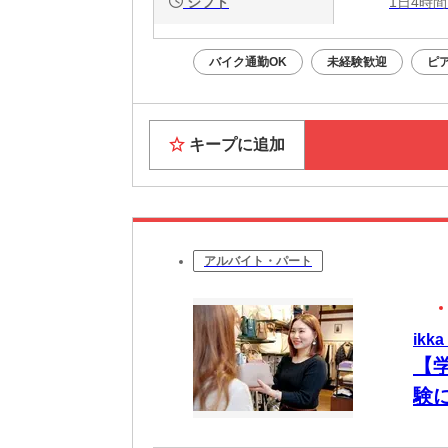
シフト
1日4時間
バイク通勤OK
未経験歓迎
ピ
キープに追加
アルバイト・パート
ik
【学
験に
有