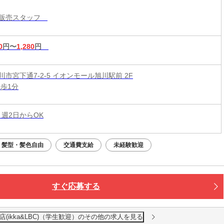
レル販売スタッフ
ル販売スタッフ
0
円〜
1,280
円
市宮下通7-2-5 イオンモール旭川駅前 2F
徒歩1分
 週2日からOK
髪型・髪色自由
交通費支給
未経験歓迎
すぐ応募する
店(ikka&LBC)（学生歓迎）のその他の求人を見る