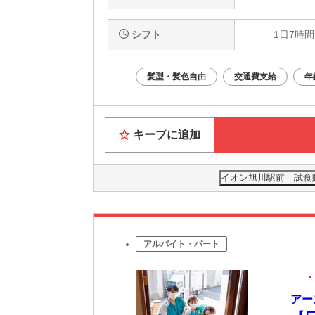
シフト
1日7時間
髪型・髪色自由
交通費支給
年
キープに追加
イオン旭川駅前 試食販売
アルバイト・パート
アー