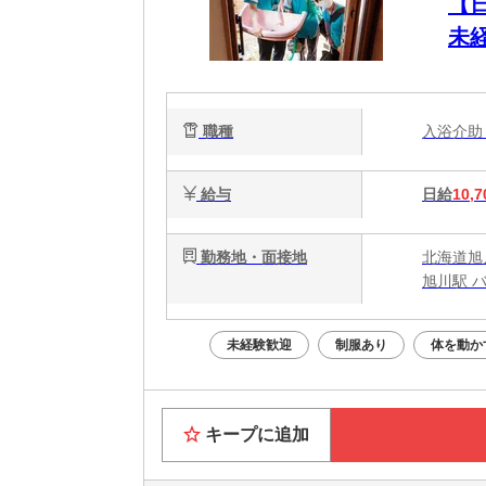
【日
未経
職種
入浴介
給与
日給
10,7
勤務地・面接地
北海道旭川
旭川駅 バ
未経験歓迎
制服あり
体を動か
キープに追加