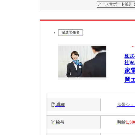
アースサポート旭川 
派遣労働者
株式
社)/
家
岡
職種
携帯シ
給与
時給
1,30