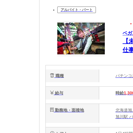
アルバイト・パート
ベガ
【
仕
職種
パチン
給与
時給
1,30
勤務地・面接地
北海道旭
旭川駅 