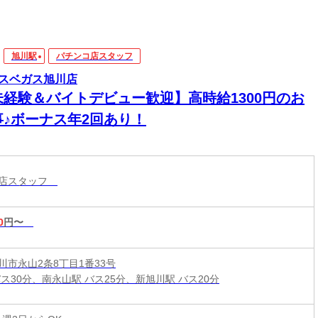
旭川駅
パチンコ店スタッフ
スベガス旭川店
未経験＆バイトデビュー歓迎】高時給1300円のお
事♪ボーナス年2回あり！
コ店スタッフ
0
円〜
川市永山2条8丁目1番33号
バス30分、南永山駅 バス25分、新旭川駅 バス20分