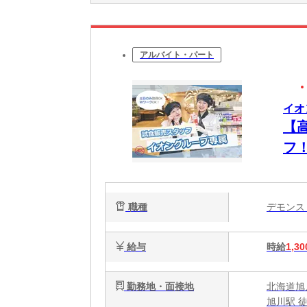
アルバイト・パート
イオ
【
フ
職種
デモン
給与
時給
1,30
勤務地・面接地
北海道旭
旭川駅 