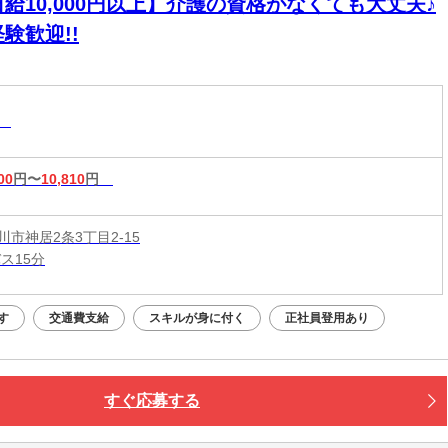
給10,000円以上】介護の資格がなくても大丈夫♪
験歓迎!!
助
00
円〜
10,810
円
市神居2条3丁目2-15
ス15分
す
交通費支給
スキルが身に付く
正社員登用あり
すぐ応募する