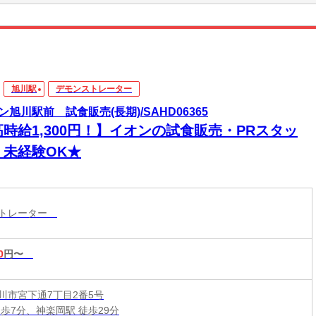
旭川駅
デモンストレーター
ン旭川駅前 試食販売(長期)/SAHD06365
高時給1,300円！】イオンの試食販売・PRスタッ
！未経験OK★
ストレーター
0
円〜
川市宮下通7丁目2番5号
徒歩7分、神楽岡駅 徒歩29分