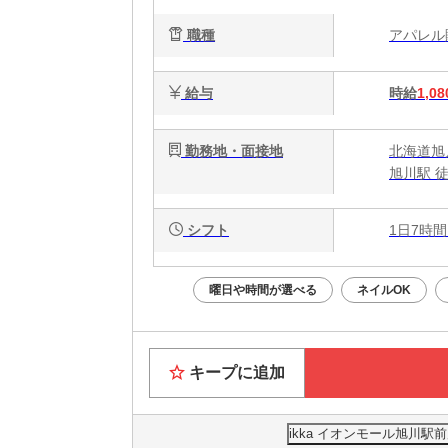
パ
職種
アパレ
給与
時給
1,08
勤務地・面接地
北海道旭川
旭川駅 
シフト
1日7時間
曜日や時間が選べる
ネイルOK
キープに追加
ikka イオンモール旭川駅前