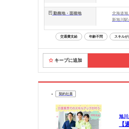
勤務地・面接地
北海道旭
新旭川駅
交通費支給
年齢不問
スキルが
キープに追加
契約社員
旭川
【