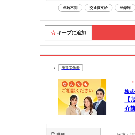
年齢不問
交通費支給
登録制
キープに追加
派遣労働者
株式
【
介
職種
医療・