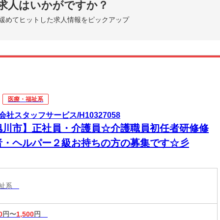
求人はいかがですか？
緩めてヒットした求人情報をピックアップ
医療・福祉系
会社スタッフサービス/H10327058
旭川市】正社員・介護員☆介護職員初任者研修修
者・ヘルパー２級お持ちの方の募集です☆彡
福祉系
0
円〜
1,500
円