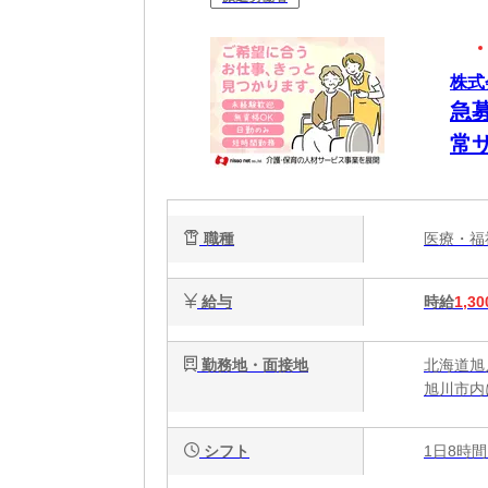
株式
急
常サ
職種
医療・
給与
時給
1,30
勤務地・面接地
北海道旭
旭川市内
シフト
1日8時間