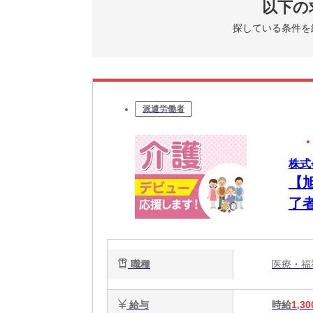
以下の
探している条件を
派遣労働者
株式
【
了
職種
医療・
給与
時給
1,30