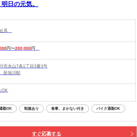
、明日の元気。
福祉系
000
円〜
200,000
円
川市永山7条1丁目3番3号
、新旭川駅
らOK
通勤OK
制服あり
食事、まかない付き
バイク通勤OK
すぐ応募する