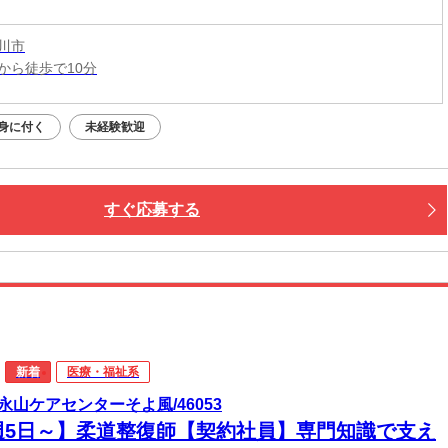
川市
から徒歩で10分
身に付く
未経験歓迎
すぐ応募する
新着
医療・福祉系
永山ケアセンターそよ風/46053
週5日～】柔道整復師【契約社員】専門知識で支え