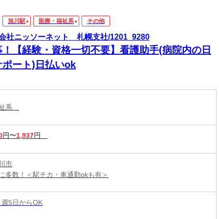
旭川駅
医療・福祉系
その他
会社ニッソーネット 札幌支社/1201_9280
募！【経験・資格一切不要】看護助手(病院内の日
ポート)日払いok
福祉系
0
円〜
1,937
円
川市
に多数！＜駅チカ・車通勤okも有＞
 週5日からOK