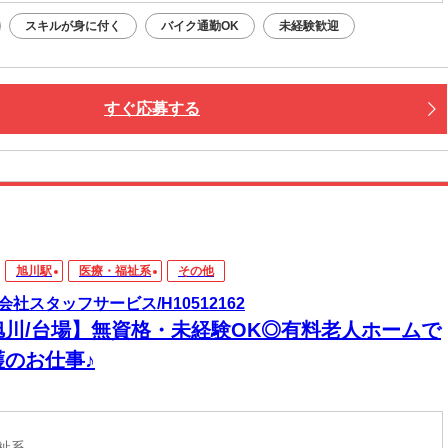
スキルが身に付く
バイク通勤OK
未経験歓迎
すぐ応募する
旭川駅
医療・福祉系
その他
会社スタッフサービス/H10512162
旭川/台場】無資格・未経験OK◎有料老人ホームで
護のお仕事♪
福祉系