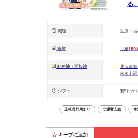
る
職種
医療・
給与
月給
190,
勤務地・面接地
北海道旭
南永山駅
シフト
週5日か
正社員登用あり
交通費支給
車
キープに追加