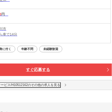
0
円
川市
ら車で14分
身に付く
年齢不問
未経験歓迎
すぐ応募する
ビス/H10512162のその他の求人を見る