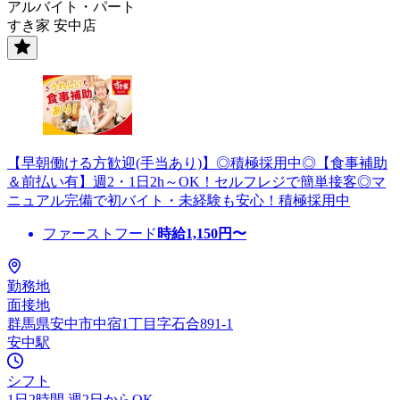
アルバイト・パート
すき家 安中店
【早朝働ける方歓迎(手当あり)】◎積極採用中◎【食事補助
＆前払い有】週2・1日2h～OK！セルフレジで簡単接客◎マ
ニュアル完備で初バイト・未経験も安心！積極採用中
ファーストフード
時給
1,150
円〜
勤務地
面接地
群馬県安中市中宿1丁目字石合891-1
安中駅
シフト
1日2時間 週2日からOK