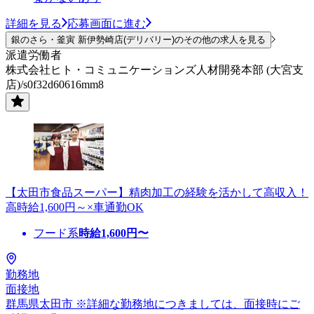
詳細を見る
応募画面に進む
銀のさら・釜寅 新伊勢崎店(デリバリー)のその他の求人を見る
派遣労働者
株式会社ヒト・コミュニケーションズ人材開発本部 (大宮支
店)/s0f32d60616mm8
【太田市食品スーパー】精肉加工の経験を活かして高収入！
高時給1,600円～×車通勤OK
フード系
時給
1,600
円〜
勤務地
面接地
群馬県太田市 ※詳細な勤務地につきましては、面接時にご