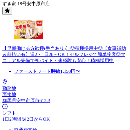
すき家 18号安中原市店
【早朝働ける方歓迎(手当あり)】◎積極採用中◎【食事補助
＆前払い有】週2・1日2h～OK！セルフレジで簡単接客◎マ
ニュアル完備で初バイト・未経験も安心！積極採用中
ファーストフード
時給
1,150
円〜
勤務地
面接地
群馬県安中市原市612-3
シフト
1日2時間 週2日からOK
交通費支給