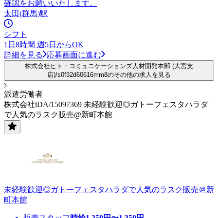
確認をお願いいたします。
太田(群馬)駅
シフト
1日8時間 週5日からOK
詳細を見る
応募画面に進む
株式会社ヒト・コミュニケーションズ人材開発本部 (大宮支
店)/s0f32d60616mm8のその他の求人を見る
派遣労働者
株式会社iDA/15097369 未経験歓迎◎ガトーフェスタハラダ
で人気のラスク販売@新町本館
未経験歓迎◎ガトーフェスタハラダで人気のラスク販売＠新
町本館
販売スタッフ
時給
1,250
円〜
1,350
円