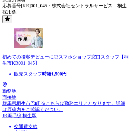
応募番号[KR]001_045：株式会社セントラルサービス 桐生
採用係
初めての接客デビューに◎スマホショップ窓口スタッフ【桐
生市KR001_045】
販売スタッフ
時給
1,500
円
勤務地
面接地
群馬県桐生市巴町 ※こちらは勤務エリアとなります。詳細
は原稿内をご確認ください。
JR両毛線 桐生駅
交通費支給