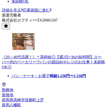
未経験OK
詳細を見る
応募画面に進む
派遣労働者
株式会社ロフティー/TA20001347
《20～40代活躍！》＊高時給◎【週2日×3hの短時間】スー
パー内のベーカリーでパンの袋詰めやレジのお仕事！未経験
OK◎
パン・ケーキ・お菓子
時給
1,230
円〜
1,538
円
勤務地
面接地
群馬県高崎市箕郷町上芝
群馬八幡駅