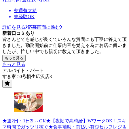
交通費支給
未経験OK
詳細を見る
応募画面に進む
新着口コミあり
皆さんとても感じが良くていろんな質問にも丁寧に答えて頂
きました。勤務開始前に仕事内容を覚える為にお店に伺いま
したが、忙しい中でも親切に教えて頂きました。
もっと見る
もっと見る
アルバイト・パート
すき家 50号桐生広沢店3
★週2日・1日2h～OK★【夜勤で高時給】WワークOK！スキ
マ時間でガッツリ稼ぐ★食事補助・前払い有◎セルフレジ＆