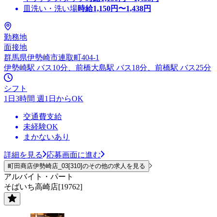
皿洗い・洗い場
時給
1,150
円〜
1,438
円
勤務地
面接地
群馬県伊勢崎市連取町404-1
伊勢崎駅 バス10分、前橋大島駅 バス18分、前橋駅 バス25分
シフト
1日3時間 週1日からOK
交通費支給
未経験OK
まかないあり
詳細を見る
応募画面に進む
町田商店伊勢崎店_03[310]のその他の求人を見る
アルバイト・パート
そばいち高崎店[19762]