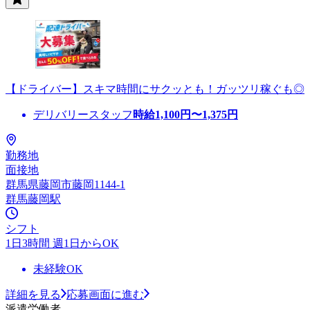
【ドライバー】スキマ時間にサクッとも！ガッツリ稼ぐも◎
デリバリースタッフ
時給
1,100
円〜
1,375
円
勤務地
面接地
群馬県藤岡市藤岡1144-1
群馬藤岡駅
シフト
1日3時間 週1日からOK
未経験OK
詳細を見る
応募画面に進む
派遣労働者