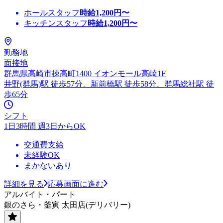
ホールスタッフ
時給
1,200
円〜
キッチンスタッフ
時給
1,200
円〜
勤務地
面接地
群馬県高崎市棟高町1400 イオンモール高崎1F
井野(群馬)駅 徒歩57分、新前橋駅 徒歩58分、群馬総社駅 徒
歩65分
シフト
1日3時間 週3日からOK
交通費支給
未経験OK
まかないあり
詳細を見る
応募画面に進む
アルバイト・パート
銀のさら・釜寅 太田店(デリバリー)