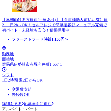
【早朝働ける方歓迎(手当あり)】【食事補助＆前払い有】週
2・1日2h～OK！セルフレジで簡単接客◎マニュアル完備で
初バイト・未経験も安心！積極採用中
ファーストフード
時給
1,150
円〜
勤務地
面接地
群馬県伊勢崎市赤堀今井町1-557-1
シフト
1日2時間 週2日からOK
交通費支給
未経験OK
詳細を見る
応募画面に進む
アルバイト・パート