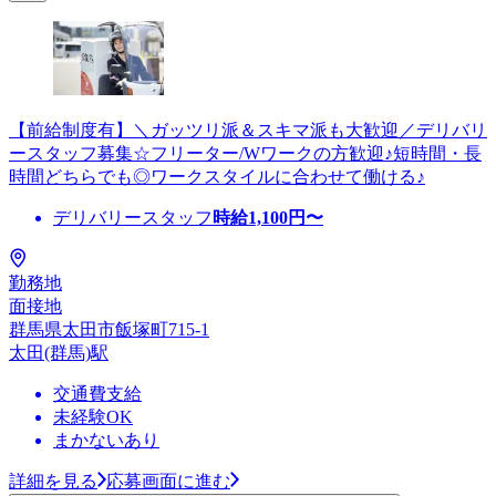
【前給制度有】＼ガッツリ派＆スキマ派も大歓迎／デリバリ
ースタッフ募集☆フリーター/Wワークの方歓迎♪短時間・長
時間どちらでも◎ワークスタイルに合わせて働ける♪
デリバリースタッフ
時給
1,100
円〜
勤務地
面接地
群馬県太田市飯塚町715-1
太田(群馬)駅
交通費支給
未経験OK
まかないあり
詳細を見る
応募画面に進む