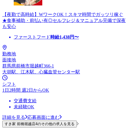
【夜勤で高時給】WワークOK！スキマ時間でガッツリ稼ぐ
★食事補助・前払い有◎セルフレジ＆マニュアル完備で深夜
も安心
ファーストフード
時給
1,438
円〜
勤務地
面接地
群馬県前橋市堀越町366-1
大胡駅、江木駅、心臓血管センター駅
シフト
1日2時間 週2日からOK
交通費支給
未経験OK
詳細を見る
応募画面に進む
すき家 前橋堀越店4のその他の求人を見る