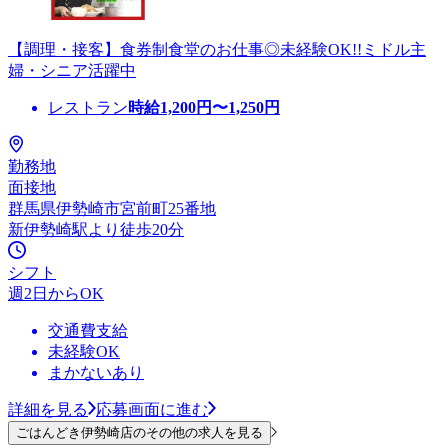
【調理・接客】食券制食堂のお仕事◎未経験OK!!ミドル主
婦・シニア活躍中
レストラン
時給
1,200
円〜
1,250
円
勤務地
面接地
群馬県伊勢崎市宮前町25番地
新伊勢崎駅より徒歩20分
シフト
週2日からOK
交通費支給
未経験OK
まかないあり
詳細を見る
応募画面に進む
ごはんどき伊勢崎店のその他の求人を見る