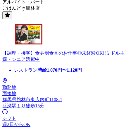
アルバイト・パート
ごはんどき館林店
【調理・接客】食券制食堂のお仕事◎未経験OK!!ミドル主
婦・シニア活躍中
レストラン
時給
1,070
円〜
1,120
円
勤務地
面接地
群馬県館林市東広内町1108-1
渡瀬駅より徒歩15分
シフト
週2日からOK