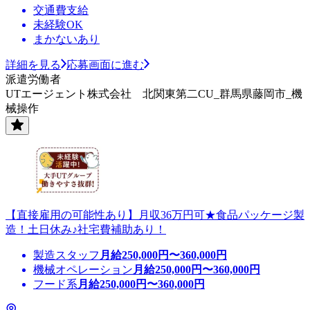
交通費支給
未経験OK
まかないあり
詳細を見る
応募画面に進む
派遣労働者
UTエージェント株式会社 北関東第二CU_群馬県藤岡市_機
械操作
【直接雇用の可能性あり】月収36万円可★食品パッケージ製
造！土日休み♪社宅費補助あり！
製造スタッフ
月給
250,000
円〜
360,000
円
機械オペレーション
月給
250,000
円〜
360,000
円
フード系
月給
250,000
円〜
360,000
円