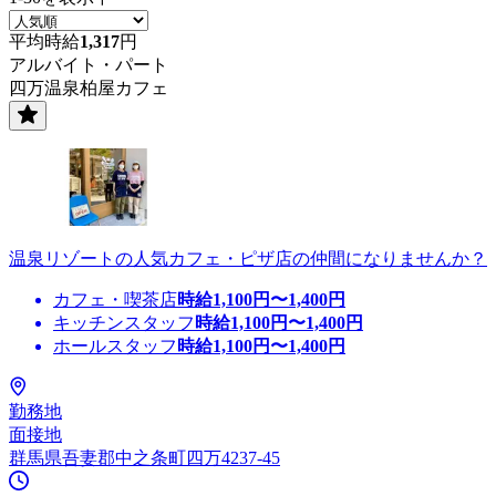
平均時給
1,317
円
アルバイト・パート
四万温泉柏屋カフェ
温泉リゾートの人気カフェ・ピザ店の仲間になりませんか？
カフェ・喫茶店
時給
1,100
円〜
1,400
円
キッチンスタッフ
時給
1,100
円〜
1,400
円
ホールスタッフ
時給
1,100
円〜
1,400
円
勤務地
面接地
群馬県吾妻郡中之条町四万4237-45