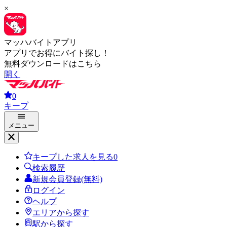
×
マッハバイトアプリ
アプリでお得にバイト探し！
無料ダウンロードはこちら
開く
0
キープ
メニュー
キープした求人を見る
0
検索履歴
新規会員登録(無料)
ログイン
ヘルプ
エリアから探す
駅から探す