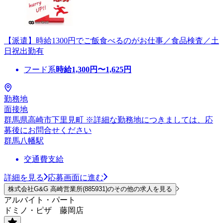
【派遣】時給1300円でご飯食べるのがお仕事／食品検査／土
日祝出勤有
フード系
時給
1,300
円〜
1,625
円
勤務地
面接地
群馬県高崎市下里見町 ※詳細な勤務地につきましては、応
募後にお問合せください
群馬八幡駅
交通費支給
詳細を見る
応募画面に進む
株式会社G&G 高崎営業所(885931)のその他の求人を見る
アルバイト・パート
ドミノ・ピザ 藤岡店