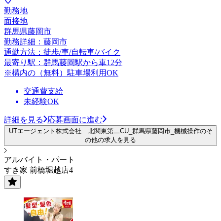
勤務地
面接地
群馬県藤岡市
勤務詳細：藤岡市
通勤方法：徒歩/車/自転車/バイク
最寄り駅：群馬藤岡駅から車12分
※構内の（無料）駐車場利用OK
交通費支給
未経験OK
詳細を見る
応募画面に進む
UTエージェント株式会社 北関東第二CU_群馬県藤岡市_機械操作のそ
の他の求人を見る
アルバイト・パート
すき家 前橋堀越店4