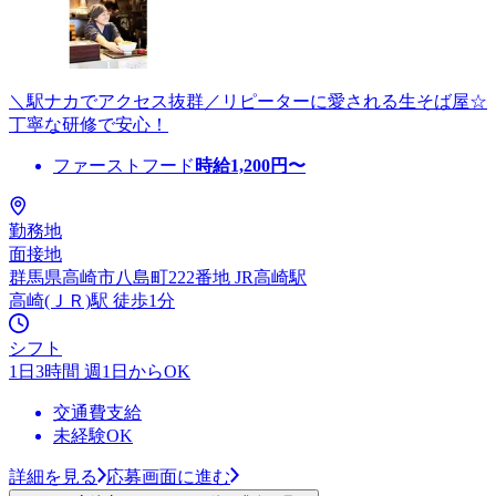
＼駅ナカでアクセス抜群／リピーターに愛される生そば屋☆
丁寧な研修で安心！
ファーストフード
時給
1,200
円〜
勤務地
面接地
群馬県高崎市八島町222番地 JR高崎駅
高崎(ＪＲ)駅 徒歩1分
シフト
1日3時間 週1日からOK
交通費支給
未経験OK
詳細を見る
応募画面に進む