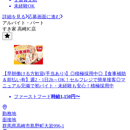
未経験OK
詳細を見る
応募画面に進む
アルバイト・パート
すき家 高崎IC店
【早朝働ける方歓迎(手当あり)】◎積極採用中◎【食事補助
＆前払い有】週2・1日2h～OK！セルフレジで簡単接客◎マ
ニュアル完備で初バイト・未経験も安心！積極採用中
ファーストフード
時給
1,150
円〜
勤務地
面接地
群馬県高崎市島野町大岩996-1