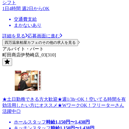
シフト
1日4時間 週2日からOK
交通費支給
まかないあり
詳細を見る
応募画面に進む
四万温泉柏屋カフェのその他の求人を見る
アルバイト・パート
町田商店伊勢崎店_03[310]
★土日勤務できる方大歓迎★週1/3h~OK！空いてる時間を有
効活用したい方にオススメ★WワークOK！フリーターさん
活躍中◎
ホールスタッフ
時給
1,150
円〜
1,438
円
キッチンスタッフ
時給
1,150
円〜
1,438
円