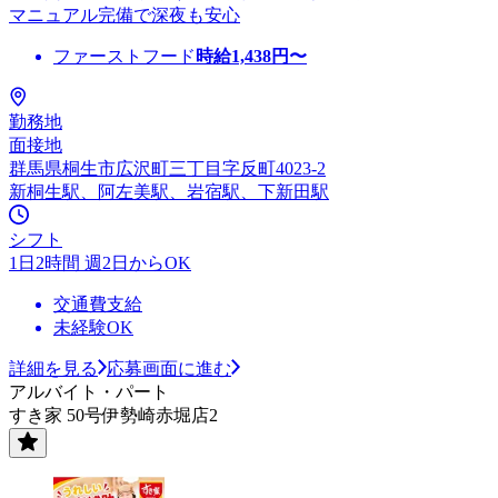
マニュアル完備で深夜も安心
ファーストフード
時給
1,438
円〜
勤務地
面接地
群馬県桐生市広沢町三丁目字反町4023-2
新桐生駅、阿左美駅、岩宿駅、下新田駅
シフト
1日2時間 週2日からOK
交通費支給
未経験OK
詳細を見る
応募画面に進む
アルバイト・パート
すき家 50号伊勢崎赤堀店2