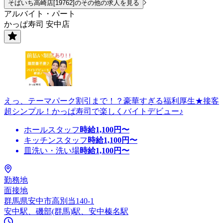
そばいち高崎店[19762]のその他の求人を見る
アルバイト・パート
かっぱ寿司 安中店
えっ、テーマパーク割引まで！？豪華すぎる福利厚生★接客
超シンプル！かっぱ寿司で楽しくバイトデビュー♪
ホールスタッフ
時給
1,100
円〜
キッチンスタッフ
時給
1,100
円〜
皿洗い・洗い場
時給
1,100
円〜
勤務地
面接地
群馬県安中市高別当140-1
安中駅、磯部(群馬)駅、安中榛名駅