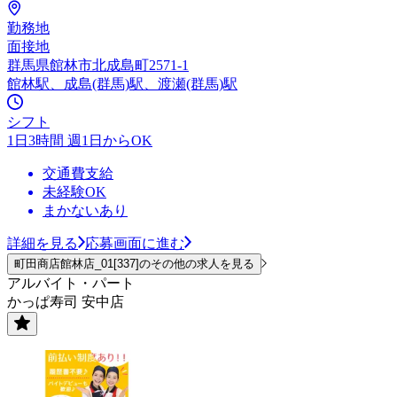
勤務地
面接地
群馬県館林市北成島町2571-1
館林駅、成島(群馬)駅、渡瀬(群馬)駅
シフト
1日3時間 週1日からOK
交通費支給
未経験OK
まかないあり
詳細を見る
応募画面に進む
町田商店館林店_01[337]のその他の求人を見る
アルバイト・パート
かっぱ寿司 安中店