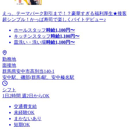
えっ、テーマパーク割引まで！？豪華すぎる福利厚生★接客
超シンプル！かっぱ寿司で楽しくバイトデビュー♪
ホールスタッフ
時給
1,100
円〜
キッチンスタッフ
時給
1,100
円〜
皿洗い・洗い場
時給
1,100
円〜
勤務地
面接地
群馬県安中市高別当140-1
安中駅、磯部(群馬)駅、安中榛名駅
シフト
1日2時間 週2日からOK
交通費支給
未経験OK
まかないあり
短期OK