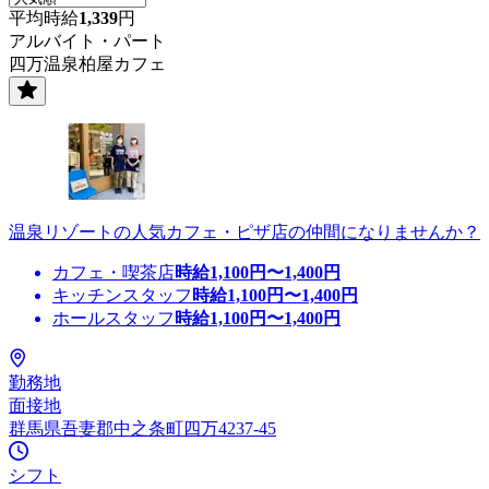
平均時給
1,339
円
アルバイト・パート
四万温泉柏屋カフェ
温泉リゾートの人気カフェ・ピザ店の仲間になりませんか？
カフェ・喫茶店
時給
1,100
円〜
1,400
円
キッチンスタッフ
時給
1,100
円〜
1,400
円
ホールスタッフ
時給
1,100
円〜
1,400
円
勤務地
面接地
群馬県吾妻郡中之条町四万4237-45
シフト