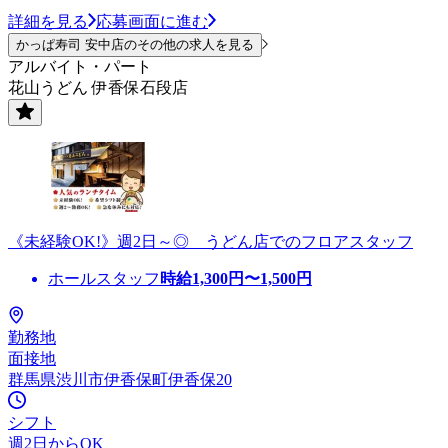
詳細を見る
応募画面に進む
かっぱ寿司 安中店のその他の求人を見る
アルバイト・パート
花山うどん 伊香保石段店
《未経験OK!》週2日～◎ うどん店でのフロアスタッフ
ホールスタッフ
時給
1,300
円〜
1,500
円
勤務地
面接地
群馬県渋川市伊香保町伊香保20
シフト
週2日からOK