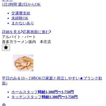
1日2時間 週2日からOK
交通費支給
未経験OK
まかないあり
詳細を見る
応募画面に進む
アルバイト・パート
喜多方ラーメン坂内 本庄店
平日のみ＆10～15時OK◎家庭と両立しやすい★ブランク歓
迎♪
ホールスタッフ
時給
1,300
円〜
1,750
円
キッチンスタッフ
時給
1,300
円〜
1,750
円