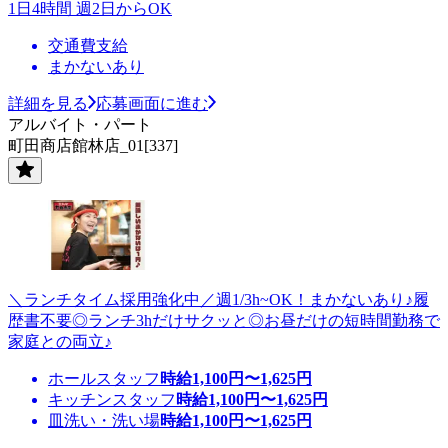
1日4時間 週2日からOK
交通費支給
まかないあり
詳細を見る
応募画面に進む
アルバイト・パート
町田商店館林店_01[337]
＼ランチタイム採用強化中／週1/3h~OK！まかないあり♪履
歴書不要◎ランチ3hだけサクッと◎お昼だけの短時間勤務で
家庭との両立♪
ホールスタッフ
時給
1,100
円〜
1,625
円
キッチンスタッフ
時給
1,100
円〜
1,625
円
皿洗い・洗い場
時給
1,100
円〜
1,625
円