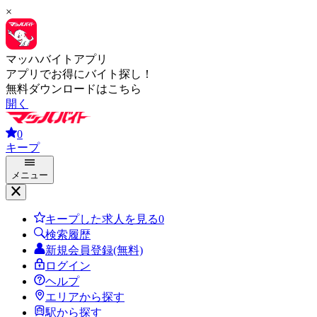
×
マッハバイトアプリ
アプリでお得にバイト探し！
無料ダウンロードはこちら
開く
0
キープ
メニュー
キープした求人を見る
0
検索履歴
新規会員登録(無料)
ログイン
ヘルプ
エリアから探す
駅から探す