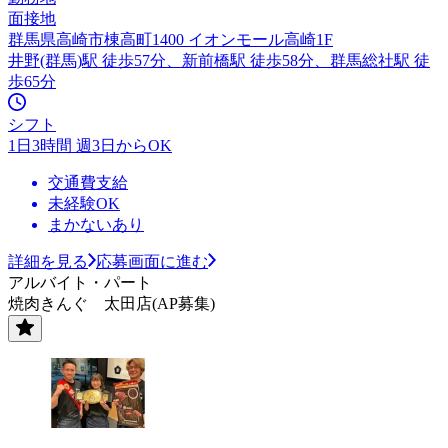
面接地
群馬県高崎市棟高町1400 イオンモール高崎1F
井野(群馬)駅 徒歩57分、新前橋駅 徒歩58分、群馬総社駅 徒
歩65分
シフト
1日3時間 週3日からOK
交通費支給
未経験OK
まかないあり
詳細を見る
応募画面に進む
アルバイト・パート
焼肉きんぐ 太田店(AP募集)