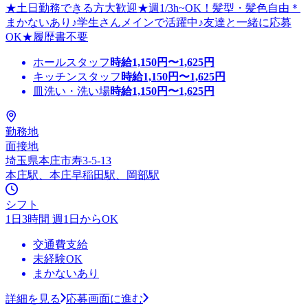
★土日勤務できる方大歓迎★週1/3h~OK！髪型・髪色自由＊
まかないあり♪学生さんメインで活躍中♪友達と一緒に応募
OK★履歴書不要
ホールスタッフ
時給
1,150
円〜
1,625
円
キッチンスタッフ
時給
1,150
円〜
1,625
円
皿洗い・洗い場
時給
1,150
円〜
1,625
円
勤務地
面接地
埼玉県本庄市寿3-5-13
本庄駅、本庄早稲田駅、岡部駅
シフト
1日3時間 週1日からOK
交通費支給
未経験OK
まかないあり
詳細を見る
応募画面に進む