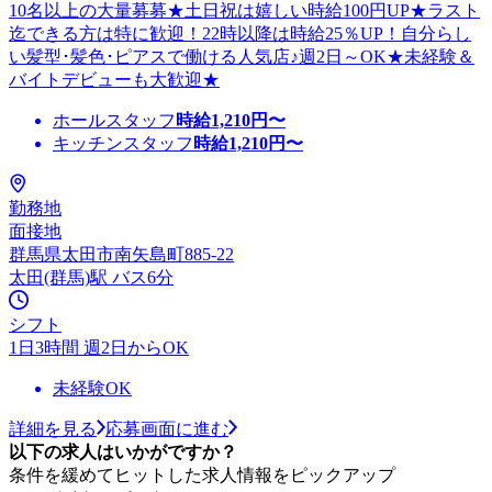
10名以上の大量募募★土日祝は嬉しい時給100円UP★ラスト
迄できる方は特に歓迎！22時以降は時給25％UP！自分らし
い髪型･髪色･ピアスで働ける人気店♪週2日～OK★未経験＆
バイトデビューも大歓迎★
ホールスタッフ
時給
1,210
円〜
キッチンスタッフ
時給
1,210
円〜
勤務地
面接地
群馬県太田市南矢島町885-22
太田(群馬)駅 バス6分
シフト
1日3時間 週2日からOK
未経験OK
詳細を見る
応募画面に進む
以下の求人はいかがですか？
条件を緩めてヒットした求人情報をピックアップ