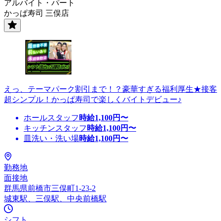
アルバイト・パート
かっぱ寿司 三俣店
えっ、テーマパーク割引まで！？豪華すぎる福利厚生★接客
超シンプル！かっぱ寿司で楽しくバイトデビュー♪
ホールスタッフ
時給
1,100
円〜
キッチンスタッフ
時給
1,100
円〜
皿洗い・洗い場
時給
1,100
円〜
勤務地
面接地
群馬県前橋市三俣町1-23-2
城東駅、三俣駅、中央前橋駅
シフト