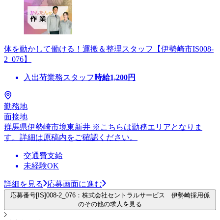
体を動かして働ける！運搬＆整理スタッフ【伊勢崎市IS008-
2_076】
入出荷業務スタッフ
時給
1,200
円
勤務地
面接地
群馬県伊勢崎市境東新井 ※こちらは勤務エリアとなりま
す。詳細は原稿内をご確認ください。
交通費支給
未経験OK
詳細を見る
応募画面に進む
応募番号[IS]008-2_076：株式会社セントラルサービス 伊勢崎採用係
のその他の求人を見る