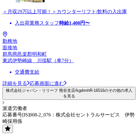
＜月収29万以上可能！＞カウンターリフト/飲料の入出庫
入出荷業務スタッフ
時給
1,400
円〜
勤務地
面接地
群馬県邑楽郡明和町
東武伊勢崎線 川俣駅（車7分）
交通費支給
詳細を見る
応募画面に進む
株式会社ジャパン・リリーフ 熊谷支店/kgdrmhR-16516のその他の求人
を見る
派遣労働者
応募番号[IS]008-2_076：株式会社セントラルサービス 伊勢
崎採用係