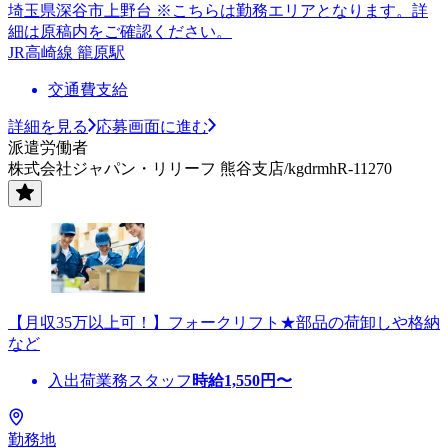
埼玉県深谷市上野台 ※こちらは勤務エリアとなります。詳
細は原稿内をご確認ください。
JR高崎線 籠原駅
交通費支給
詳細を見る
応募画面に進む
派遣労働者
株式会社ジャパン・リリーフ 熊谷支店/kgdrmhR-11270
【月収35万以上可！】フォークリフト★部品の荷卸しや格納
など
入出荷業務スタッフ
時給
1,550
円〜
勤務地