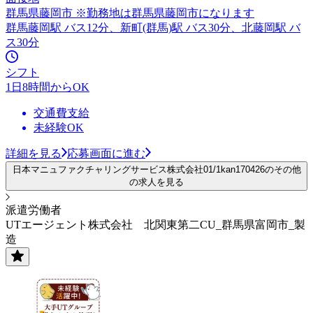
群馬県藤岡市 ※勤務地は群馬県藤岡市になります
群馬藤岡駅 バス12分、新町(群馬)駅 バス30分、北藤岡駅 バ
ス30分
シフト
1日8時間からOK
交通費支給
未経験OK
詳細を見る
応募画面に進む
日本マニュファクチャリングサービス株式会社01/1kan170426のその他
の求人を見る
派遣労働者
UTエージェント株式会社 北関東第二CU_群馬県富岡市_製
造