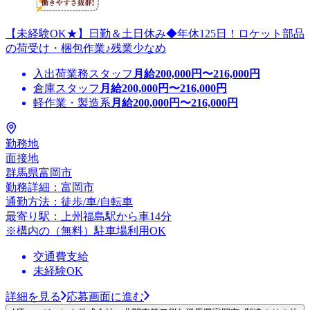
【未経験OK★】日勤＆土日休み◆年休125日！ロケット部品
の荷受け・梱包作業♪残業少なめ
入出荷業務スタッフ
月給
200,000
円〜
216,000
円
倉庫スタッフ
月給
200,000
円〜
216,000
円
軽作業・製造系
月給
200,000
円〜
216,000
円
勤務地
面接地
群馬県富岡市
勤務詳細：富岡市
通勤方法：徒歩/車/自転車
最寄り駅：上州福島駅から車14分
※構内の（無料）駐車場利用OK
交通費支給
未経験OK
詳細を見る
応募画面に進む