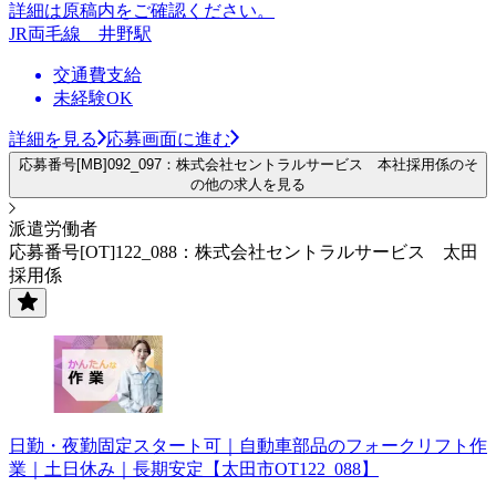
詳細は原稿内をご確認ください。
JR両毛線 井野駅
交通費支給
未経験OK
詳細を見る
応募画面に進む
応募番号[MB]092_097：株式会社セントラルサービス 本社採用係のそ
の他の求人を見る
派遣労働者
応募番号[OT]122_088：株式会社セントラルサービス 太田
採用係
日勤・夜勤固定スタート可｜自動車部品のフォークリフト作
業｜土日休み｜長期安定【太田市OT122_088】