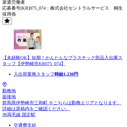
派遣労働者
応募番号[KR]075_074：株式会社セントラルサービス 桐生
採用係
【未経験OK】短期！かんたんなプラスチック部品入出庫ス
タッフ【伊勢崎市KR075_074】
入出荷業務スタッフ
時給
1,230
円
勤務地
面接地
群馬県伊勢崎市三和町 ※こちらは勤務エリアとなります。
詳細は原稿内をご確認ください。
JR両毛線 国定駅
交通費支給