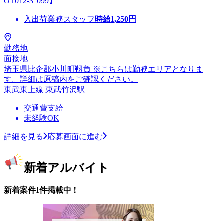
OT012-3_099】
入出荷業務スタッフ
時給
1,250
円
勤務地
面接地
埼玉県比企郡小川町靱負 ※こちらは勤務エリアとなりま
す。詳細は原稿内をご確認ください。
東武東上線 東武竹沢駅
交通費支給
未経験OK
詳細を見る
応募画面に進む
新着アルバイト
新着案件1件掲載中！