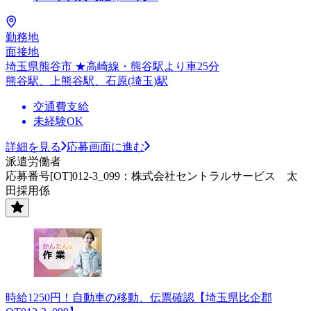
勤務地
面接地
埼玉県熊谷市 ★高崎線・熊谷駅より車25分
熊谷駅、上熊谷駅、石原(埼玉)駅
交通費支給
未経験OK
詳細を見る
応募画面に進む
派遣労働者
応募番号[OT]012-3_099：株式会社セントラルサービス 太
田採用係
時給1250円！自動車の移動、伝票確認【埼玉県比企郡