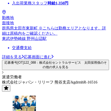
入出荷業務スタッフ
時給
1,350
円
勤務地
面接地
群馬県太田市東新町 ※こちらは勤務エリアとなります。詳
細は原稿内をご確認ください。
東武伊勢崎線 野州山辺駅
交通費支給
詳細を見る
応募画面に進む
応募番号[OT]122_088：株式会社セントラルサービス 太田採用係のそ
の他の求人を見る
派遣労働者
株式会社ジャパン・リリーフ 熊谷支店/kgdrmhR-16516