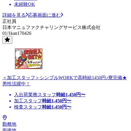
未経験OK
詳細を見る
応募画面に進む
正社員
日本マニュファクチャリングサービス株式会社
01/1kan170426
＜加工スタッフ＞シンプルWORKで高時給1450円♪寮完備★
男性活躍中！
入出荷業務スタッフ
時給
1,450
円〜
加工スタッフ
時給
1,450
円〜
検査スタッフ
時給
1,450
円〜
勤務地
面接地