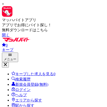
×
マッハバイトアプリ
アプリでお得にバイト探し！
無料ダウンロードはこちら
開く
0
キープ
メニュー
キープした求人を見る
0
検索履歴
新規会員登録(無料)
ログイン
ヘルプ
エリアから探す
駅から探す