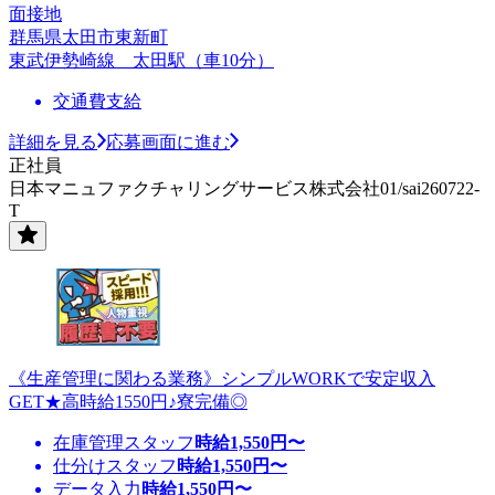
面接地
群馬県太田市東新町
東武伊勢崎線 太田駅（車10分）
交通費支給
詳細を見る
応募画面に進む
正社員
日本マニュファクチャリングサービス株式会社01/sai260722-
T
《生産管理に関わる業務》シンプルWORKで安定収入
GET★高時給1550円♪寮完備◎
在庫管理スタッフ
時給
1,550
円〜
仕分けスタッフ
時給
1,550
円〜
データ入力
時給
1,550
円〜