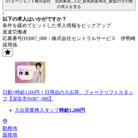
UTエージェント株式会社 北関東第二CU_群馬県富岡市_製造のその他
の求人を見る
以下の求人はいかがですか？
条件を緩めてヒットした求人情報をピックアップ
派遣労働者
応募番号[IS]087_088：株式会社セントラルサービス 伊勢崎
採用係
日勤×時給1200円！日用品の入出荷、フォークリフトスタッ
フ【深谷市IS087_088】
入出荷業務スタッフ
時給
1,200
円
勤務地
面接地