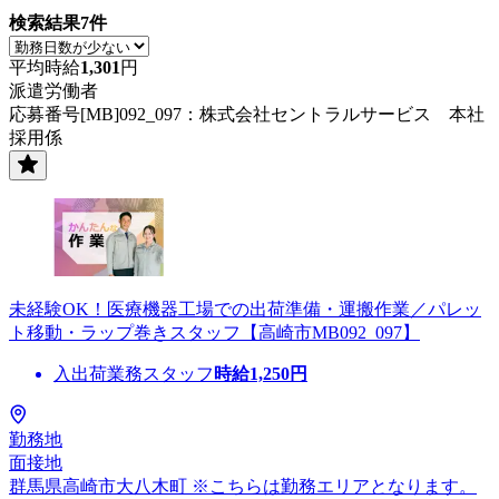
検索結果
7
件
平均時給
1,301
円
派遣労働者
応募番号[MB]092_097：株式会社セントラルサービス 本社
採用係
未経験OK！医療機器工場での出荷準備・運搬作業／パレッ
ト移動・ラップ巻きスタッフ【高崎市MB092_097】
入出荷業務スタッフ
時給
1,250
円
勤務地
面接地
群馬県高崎市大八木町 ※こちらは勤務エリアとなります。