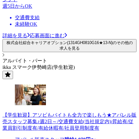
週5日からOK
交通費支給
未経験OK
詳細を見る
応募画面に進む
株式会社綜合キャリアオプション(1314GH0810G16★13-N)のその他の
求人を見る
アルバイト・パート
ikka スマーク伊勢崎店(学生歓迎)
【学生歓迎】アソビもバイトも全力で楽しもう★アパレル販
売スタッフ募集♪週2日～/交通費支給(当社規定内)/昇給有/従
業員割引制度有/有給休暇有/社員登用制度有