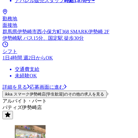
アパレル販売スタッフ
時給
1,070
円〜
勤務地
面接地
群馬県伊勢崎市西小保方町368 SMARK伊勢崎 2F
伊勢崎駅 バス15分、国定駅 徒歩30分
シフト
1日4時間 週2日からOK
交通費支給
未経験OK
詳細を見る
応募画面に進む
ikka スマーク伊勢崎店(学生歓迎)のその他の求人を見る
アルバイト・パート
パティズ伊勢崎店