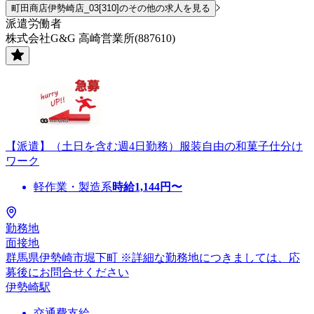
町田商店伊勢崎店_03[310]のその他の求人を見る
派遣労働者
株式会社G&G 高崎営業所(887610)
【派遣】（土日を含む週4日勤務）服装自由の和菓子仕分け
ワーク
軽作業・製造系
時給
1,144
円〜
勤務地
面接地
群馬県伊勢崎市堀下町 ※詳細な勤務地につきましては、応
募後にお問合せください
伊勢崎駅
交通費支給