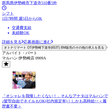
群馬県伊勢崎市下道寺510番5外
シフト
1日7時間 週5日からOK
交通費支給
未経験OK
詳細を見る
応募画面に進む
オトナリマート OT伊勢崎下道寺(653T) BM販売のその他の求人を見る
アルバイト・パート
マルハン 伊勢崎店 0909A
「オシャレを我慢したくない！」そんなアナタはマルハンで
♪髪型自由でネイルもOK(社内規定有)！しかも高時給↑↑＜履
歴書不要＞