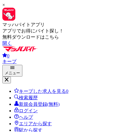
×
マッハバイトアプリ
アプリでお得にバイト探し！
無料ダウンロードはこちら
開く
0
キープ
メニュー
キープした求人を見る
0
検索履歴
新規会員登録(無料)
ログイン
ヘルプ
エリアから探す
駅から探す