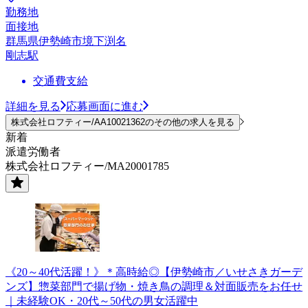
勤務地
面接地
群馬県伊勢崎市境下渕名
剛志駅
交通費支給
詳細を見る
応募画面に進む
株式会社ロフティー/AA10021362のその他の求人を見る
新着
派遣労働者
株式会社ロフティー/MA20001785
《20～40代活躍！》＊高時給◎【伊勢崎市／いせさきガーデ
ンズ】惣菜部門で揚げ物・焼き鳥の調理＆対面販売をお任せ
｜未経験OK・20代～50代の男女活躍中