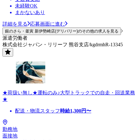
未経験OK
まかないあり
詳細を見る
応募画面に進む
銀のさら・釜寅 新伊勢崎店(デリバリー)のその他の求人を見る
派遣労働者
株式会社ジャパン・リリーフ 熊谷支店/kgdrmhR-13345
★荷扱い無し★運転のみ♪大型トラックでの自走・回送業務
★
配送・物流スタッフ
時給
1,300
円〜
勤務地
面接地