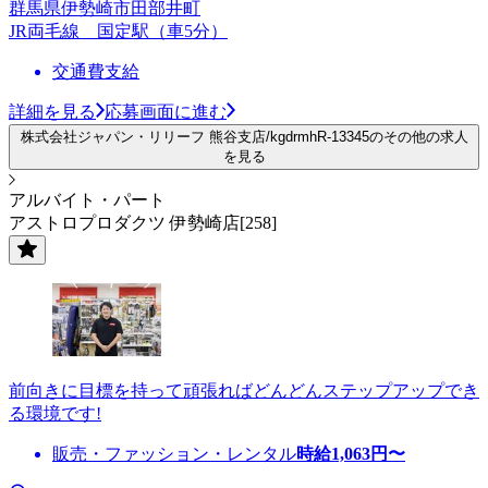
群馬県伊勢崎市田部井町
JR両毛線 国定駅（車5分）
交通費支給
詳細を見る
応募画面に進む
株式会社ジャパン・リリーフ 熊谷支店/kgdrmhR-13345のその他の求人
を見る
アルバイト・パート
アストロプロダクツ 伊勢崎店[258]
前向きに目標を持って頑張ればどんどんステップアップでき
る環境です!
販売・ファッション・レンタル
時給
1,063
円〜