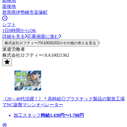
勤務地
面接地
群馬県伊勢崎市韮塚町
シフト
1日8時間からOK
詳細を見る
応募画面に進む
株式会社ロフティー/TA10026202のその他の求人を見る
派遣労働者
株式会社ロフティー/AA10021362
《20～40代活躍！》＊高時給◎プラスチック製品の製造工場
でNC旋盤マシンオペレーター
加工スタッフ
時給
1,430
円〜
1,788
円