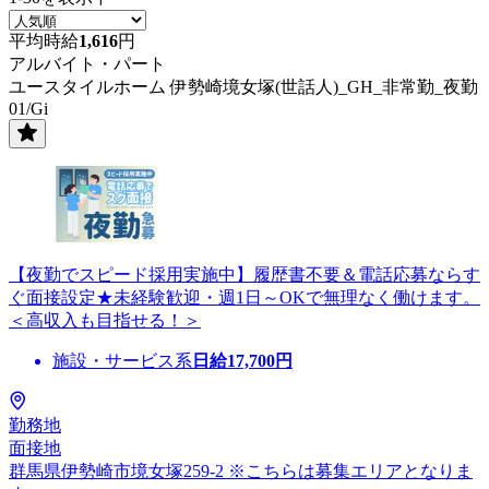
平均時給
1,616
円
アルバイト・パート
ユースタイルホーム 伊勢崎境女塚(世話人)_GH_非常勤_夜勤
01/Gi
【夜勤でスピード採用実施中】履歴書不要＆電話応募ならす
ぐ面接設定★未経験歓迎・週1日～OKで無理なく働けます。
＜高収入も目指せる！＞
施設・サービス系
日給
17,700
円
勤務地
面接地
群馬県伊勢崎市境女塚259-2 ※こちらは募集エリアとなりま