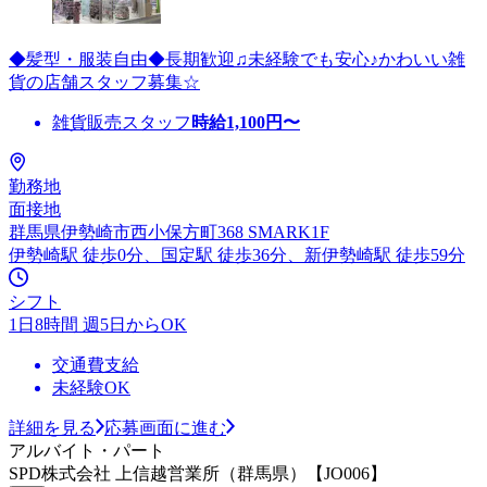
◆髪型・服装自由◆長期歓迎♫未経験でも安心♪かわいい雑
貨の店舗スタッフ募集☆
雑貨販売スタッフ
時給
1,100
円〜
勤務地
面接地
群馬県伊勢崎市西小保方町368 SMARK1F
伊勢崎駅 徒歩0分、国定駅 徒歩36分、新伊勢崎駅 徒歩59分
シフト
1日8時間 週5日からOK
交通費支給
未経験OK
詳細を見る
応募画面に進む
アルバイト・パート
SPD株式会社 上信越営業所（群馬県）【JO006】