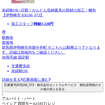
未経験OK×日勤！かんたん収納家具の部材の加工・梱包
【伊勢崎市 KR166_073】
加工スタッフ
時給
1,120
円
勤務地
面接地
群馬県伊勢崎市赤堀今井町 ※こちらは勤務エリアとなりま
す。詳細は原稿内をご確認ください。
JR両毛線 国定駅
交通費支給
未経験OK
詳細を見る
応募画面に進む
応募番号[KR]166_073：株式会社セントラルサービス 桐生採用係のそ
の他の求人を見る
アルバイト・パート
ベイシア 西部モール(181T) レジ