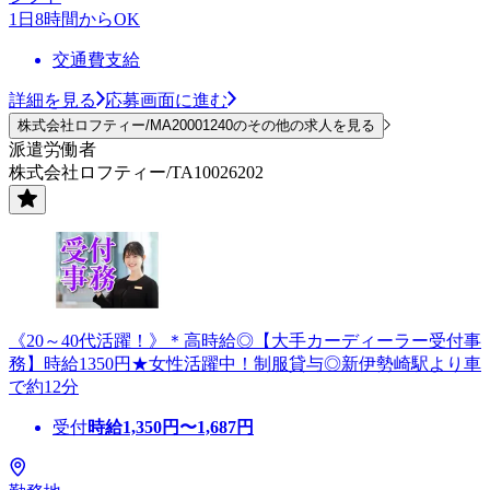
1日8時間からOK
交通費支給
詳細を見る
応募画面に進む
株式会社ロフティー/MA20001240のその他の求人を見る
派遣労働者
株式会社ロフティー/TA10026202
《20～40代活躍！》＊高時給◎【大手カーディーラー受付事
務】時給1350円★女性活躍中！制服貸与◎新伊勢崎駅より車
で約12分
受付
時給
1,350
円〜
1,687
円