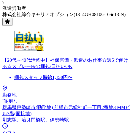
派遣労働者
株式会社綜合キャリアオプション(1314GH0810G16★13-N)
【20代～40代活躍中】社保完備・派遣のお仕事☆週5で働け
る☆スプレー缶の梱包/日払いOK
梱包スタッフ
時給
1,150
円〜
勤務地
面接地
群馬県伊勢崎市(勤務地) 前橋市元総社町一丁目2番地3 MMビ
ル3階(面接地)
剛志駅、治良門橋駅、伊勢崎駅
シフト