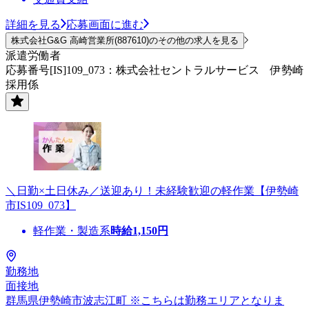
詳細を見る
応募画面に進む
株式会社G&G 高崎営業所(887610)のその他の求人を見る
派遣労働者
応募番号[IS]109_073：株式会社セントラルサービス 伊勢崎
採用係
＼日勤×土日休み／送迎あり！未経験歓迎の軽作業【伊勢崎
市IS109_073】
軽作業・製造系
時給
1,150
円
勤務地
面接地
群馬県伊勢崎市波志江町 ※こちらは勤務エリアとなりま