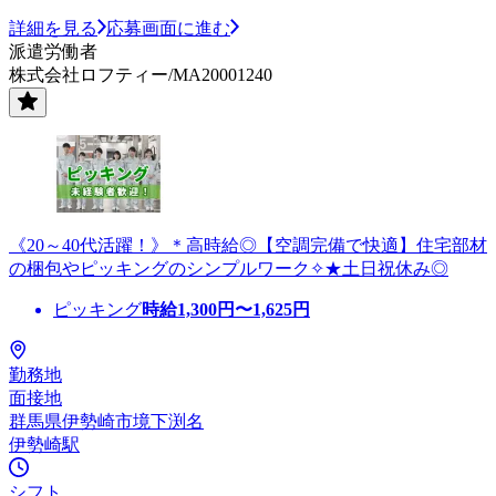
詳細を見る
応募画面に進む
派遣労働者
株式会社ロフティー/MA20001240
《20～40代活躍！》＊高時給◎【空調完備で快適】住宅部材
の梱包やピッキングのシンプルワーク✧★土日祝休み◎
ピッキング
時給
1,300
円〜
1,625
円
勤務地
面接地
群馬県伊勢崎市境下渕名
伊勢崎駅
シフト