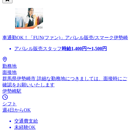
車通勤OK！「FUN(ファン)」アパレル販売/スマーク伊勢崎
アパレル販売スタッフ
時給
1,400
円〜
1,500
円
勤務地
面接地
群馬県伊勢崎市 詳細な勤務地につきましては、面接時にご
確認をお願いいたします
伊勢崎駅
シフト
週4日からOK
交通費支給
未経験OK