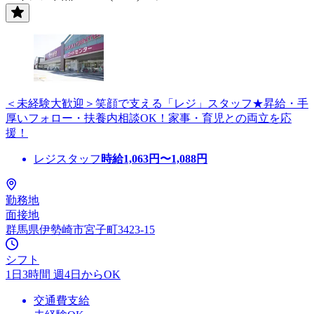
＜未経験大歓迎＞笑顔で支える「レジ」スタッフ★昇給・手
厚いフォロー・扶養内相談OK！家事・育児との両立を応
援！
レジスタッフ
時給
1,063
円〜
1,088
円
勤務地
面接地
群馬県伊勢崎市宮子町3423-15
シフト
1日3時間 週4日からOK
交通費支給