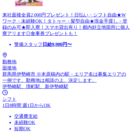
来社面接全員2,000円プレゼント！日払い・シフト自由★W
ワーク・未経験OK！タトゥー・髪型自由★現金手渡し・登
録のみ可★即入寮！スマホ貸出有り！都内好立地箇所に個人
寮アリます◎食事券プレゼントも！
警備スタッフ
日給
9,900
円〜
勤務地
面接地
群馬県伊勢崎市 ※本原稿内の駅・エリア名は募集エリアの
一例です。勤務地は相談の上、決定します。
伊勢崎駅、境町駅、新伊勢崎駅
シフト
1日8時間 週1日からOK
交通費支給
未経験OK
短期OK