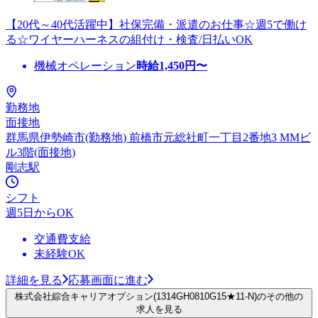
【20代～40代活躍中】社保完備・派遣のお仕事☆週5で働け
る☆ワイヤーハーネスの組付け・検査/日払いOK
機械オペレーション
時給
1,450
円〜
勤務地
面接地
群馬県伊勢崎市(勤務地) 前橋市元総社町一丁目2番地3 MMビ
ル3階(面接地)
剛志駅
シフト
週5日からOK
交通費支給
未経験OK
詳細を見る
応募画面に進む
株式会社綜合キャリアオプション(1314GH0810G15★11-N)のその他の
求人を見る