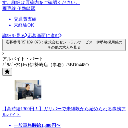
す。詳細は原稿内をご確認ください。
両毛線 伊勢崎駅
交通費支給
未経験OK
詳細を見る
応募画面に進む
応募番号[IS]109_073：株式会社セントラルサービス 伊勢崎採用係の
その他の求人を見る
アルバイト・パート
ｶﾞﾘﾊﾞｰｱｳﾄﾚｯﾄ伊勢崎店（事務）/5BD0448O
【高時給1300円！】ガリバーで未経験から始められる事務ア
ルバイト
一般事務
時給
1,300
円〜