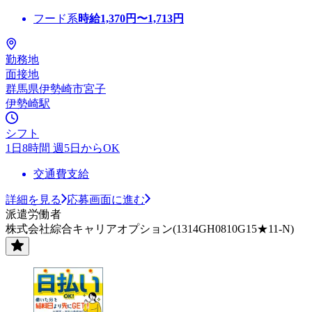
フード系
時給
1,370
円〜
1,713
円
勤務地
面接地
群馬県伊勢崎市宮子
伊勢崎駅
シフト
1日8時間 週5日からOK
交通費支給
詳細を見る
応募画面に進む
派遣労働者
株式会社綜合キャリアオプション(1314GH0810G15★11-N)