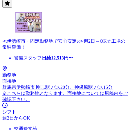
≪伊勢崎市・固定勤務地で安心安定♪≫週2日～OK☆工場の
常駐警備！
警備スタッフ
日給
12,513
円〜
勤務地
面接地
群馬県伊勢崎市 剛志駅 バス20分、神保原駅 バス15分
※こちらは勤務地となります。面接地については原稿内をご
確認下さい。
シフト
週2日からOK
交通費支給