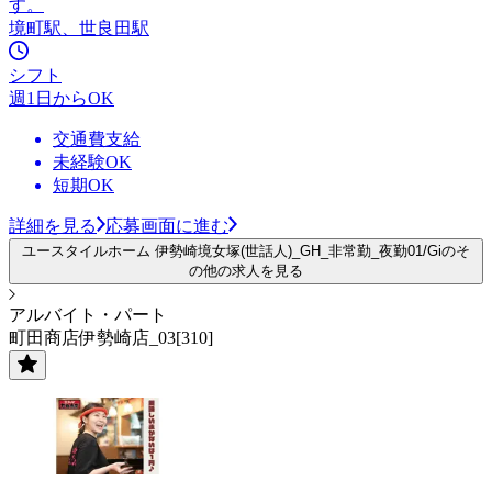
す。
境町駅、世良田駅
シフト
週1日からOK
交通費支給
未経験OK
短期OK
詳細を見る
応募画面に進む
ユースタイルホーム 伊勢崎境女塚(世話人)_GH_非常勤_夜勤01/Giのそ
の他の求人を見る
アルバイト・パート
町田商店伊勢崎店_03[310]