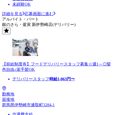
未経験OK
詳細を見る
応募画面に進む
アルバイト・パート
銀のさら・釜寅 新伊勢崎店(デリバリー)
【前給制度有】フードデリバリースタッフ募集☆週1～◎髪
色自由♪派手髪OK
デリバリースタッフ
時給
1,063
円〜
勤務地
面接地
群馬県伊勢崎市連取町3284-1
交通費支給