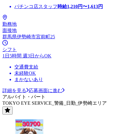
パチンコ店スタッフ
時給
1,210
円〜
1,613
円
勤務地
面接地
群馬県伊勢崎市宮前町25
シフト
1日5時間 週3日からOK
交通費支給
未経験OK
まかないあり
詳細を見る
応募画面に進む
アルバイト・パート
TOKYO EYE SERVICE_警備_日勤_伊勢崎エリア