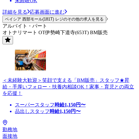
未経験OK
詳細を見る
応募画面に進む
ベイシア 西部モール(181T) レジのその他の求人を見る
アルバイト・パート
オトナリマート OT伊勢崎下道寺(653T) BM販売
＜未経験大歓迎＞笑顔で支える「BM販売」スタッフ★昇
給・手厚いフォロー・扶養内相談OK！家事・育児との両立
を応援！
スーパースタッフ
時給
1,150
円〜
品出しスタッフ
時給
1,150
円〜
勤務地
面接地