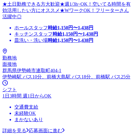
★土日勤務できる方大歓迎★週1/3h~OK！空いてる時間を有
効活用したい方にオススメ★WワークOK！フリーターさん
活躍中◎
ホールスタッフ
時給
1,150
円〜
1,438
円
キッチンスタッフ
時給
1,150
円〜
1,438
円
皿洗い・洗い場
時給
1,150
円〜
1,438
円
勤務地
面接地
群馬県伊勢崎市連取町404-1
伊勢崎駅 バス10分、前橋大島駅 バス18分、前橋駅 バス25分
シフト
1日3時間 週1日からOK
交通費支給
未経験OK
まかないあり
詳細を見る
応募画面に進む