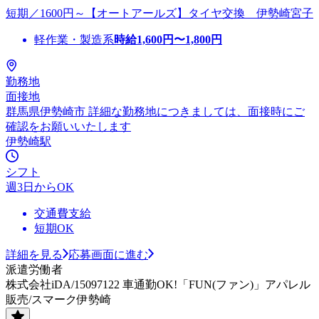
短期／1600円～【オートアールズ】タイヤ交換 伊勢崎宮子
軽作業・製造系
時給
1,600
円〜
1,800
円
勤務地
面接地
群馬県伊勢崎市 詳細な勤務地につきましては、面接時にご
確認をお願いいたします
伊勢崎駅
シフト
週3日からOK
交通費支給
短期OK
詳細を見る
応募画面に進む
派遣労働者
株式会社iDA/15097122 車通勤OK!「FUN(ファン)」アパレル
販売/スマーク伊勢崎