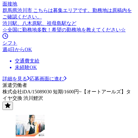
面接地
群馬県渋川市 こちらは募集エリアです。勤務地は原稿内を
ご確認ください。
渋川駅、八木原駅、祖母島駅など
☆全国に勤務地多数！希望の勤務地を教えてください☆
シフト
週4日からOK
交通費支給
未経験OK
詳細を見る
応募画面に進む
派遣労働者
株式会社iDA/15089030 短期/1600円~【オートアールズ】タ
イヤ交換 渋川鯉沢