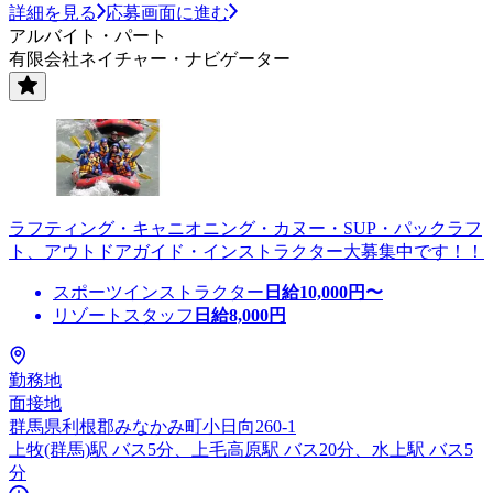
詳細を見る
応募画面に進む
アルバイト・パート
有限会社ネイチャー・ナビゲーター
ラフティング・キャニオニング・カヌー・SUP・パックラフ
ト、アウトドアガイド・インストラクター大募集中です！！
スポーツインストラクター
日給
10,000
円〜
リゾートスタッフ
日給
8,000
円
勤務地
面接地
群馬県利根郡みなかみ町小日向260-1
上牧(群馬)駅 バス5分、上毛高原駅 バス20分、水上駅 バス5
分