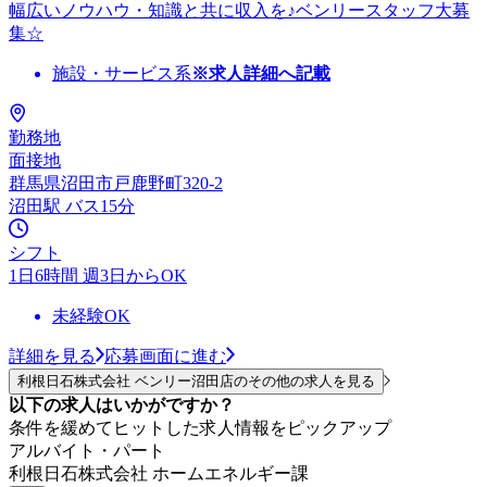
幅広いノウハウ・知識と共に収入を♪ベンリースタッフ大募
集☆
施設・サービス系
※求人詳細へ記載
勤務地
面接地
群馬県沼田市戸鹿野町320-2
沼田駅 バス15分
シフト
1日6時間 週3日からOK
未経験OK
詳細を見る
応募画面に進む
利根日石株式会社 ベンリー沼田店のその他の求人を見る
以下の求人はいかがですか？
条件を緩めてヒットした求人情報をピックアップ
アルバイト・パート
利根日石株式会社 ホームエネルギー課