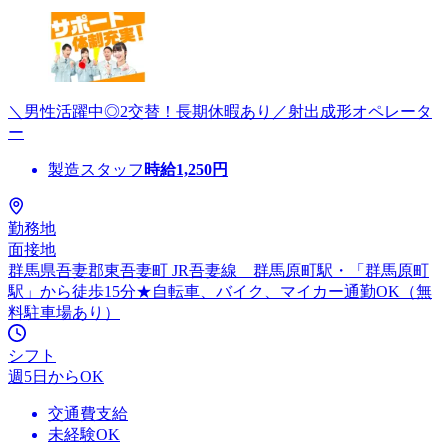
＼男性活躍中◎2交替！長期休暇あり／射出成形オペレータ
ー
製造スタッフ
時給
1,250
円
勤務地
面接地
群馬県吾妻郡東吾妻町 JR吾妻線 群馬原町駅・「群馬原町
駅」から徒歩15分★自転車、バイク、マイカー通勤OK（無
料駐車場あり）
シフト
週5日からOK
交通費支給
未経験OK