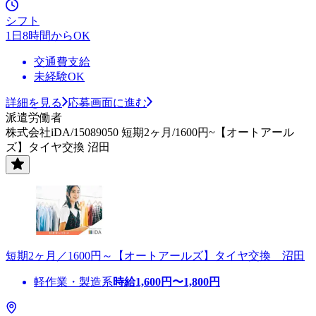
シフト
1日8時間からOK
交通費支給
未経験OK
詳細を見る
応募画面に進む
派遣労働者
株式会社iDA/15089050 短期2ヶ月/1600円~【オートアール
ズ】タイヤ交換 沼田
短期2ヶ月／1600円～【オートアールズ】タイヤ交換 沼田
軽作業・製造系
時給
1,600
円〜
1,800
円