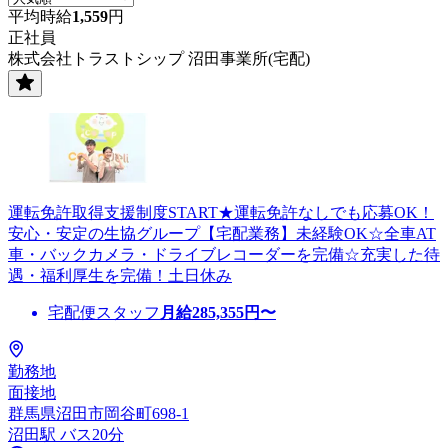
平均時給
1,559
円
正社員
株式会社トラストシップ 沼田事業所(宅配)
運転免許取得支援制度START★運転免許なしでも応募OK！
安心・安定の生協グループ【宅配業務】未経験OK☆全車AT
車・バックカメラ・ドライブレコーダーを完備☆充実した待
遇・福利厚生を完備！土日休み
宅配便スタッフ
月給
285,355
円〜
勤務地
面接地
群馬県沼田市岡谷町698-1
沼田駅 バス20分