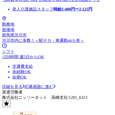
老人介護施設スタッフ
時給
1,400
円〜
2,125
円
勤務地
面接地
群馬県渋川市
渋川市内に多数！＜駅チカ・車通勤okも有＞
シフト
1日8時間 週5日からOK
交通費支給
未経験OK
短期OK
詳細を見る
応募画面に進む
派遣労働者
株式会社ニッソーネット 高崎支社/1201_6313