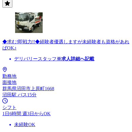
◆求む!即戦力!!◆経験者優遇しますが未経験者も資格があれ
ばOK♪
デリバリースタッフ
※求人詳細へ記載
勤務地
面接地
群馬県沼田市上原町1668
沼田駅 バス15分
シフト
1日6時間 週3日からOK
未経験OK