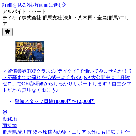
詳細を見る
応募画面に進む
アルバイト・パート
テイケイ株式会社 群馬支社 渋川・八木原・金島(群馬)エリ
ア
＜警備業界TOPクラスの”テイケイ”で働いてみませんか！？
＞応募までの流れを払拭⇒よくあるQ&A大公開中☆「経験
ゼロ」でOK◎研修からしっかりサポートします！自由シフ
トだから無理なく働こう♪
警備スタッフ
日給
10,000
円〜
12,000
円
勤務地
面接地
群馬県渋川市 ※本原稿内の駅・エリア以外にも幅広くお仕