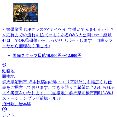
＜警備業界TOPクラスの”テイケイ”で働いてみませんか！？
＞応募までの流れを払拭⇒よくあるQ&A大公開中☆「経験
ゼロ」でOK◎研修からしっかりサポートします！自由シフ
トだから無理なく働こう♪
警備スタッフ
日給
10,000
円〜
12,000
円
勤務地
面接地
群馬県沼田市 ※本原稿内の駅・エリア以外にも幅広くお仕
事をご用意しております。できる限りご希望に合わせられる
よう考慮をいたします。【面接地】群馬県前橋市南町3-38-1
ステーションプラザ前橋ビル5F
沼田駅、岩本駅
シフト