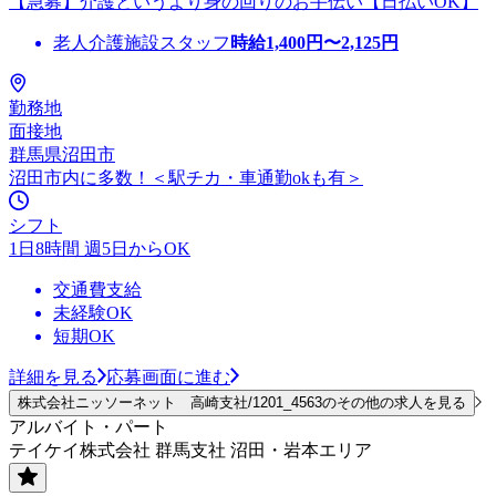
【急募】介護というより身の回りのお手伝い【日払いOK】
老人介護施設スタッフ
時給
1,400
円〜
2,125
円
勤務地
面接地
群馬県沼田市
沼田市内に多数！＜駅チカ・車通勤okも有＞
シフト
1日8時間 週5日からOK
交通費支給
未経験OK
短期OK
詳細を見る
応募画面に進む
株式会社ニッソーネット 高崎支社/1201_4563のその他の求人を見る
アルバイト・パート
テイケイ株式会社 群馬支社 沼田・岩本エリア