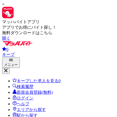
×
マッハバイトアプリ
アプリでお得にバイト探し！
無料ダウンロードはこちら
開く
0
キープ
メニュー
キープした求人を見る
0
検索履歴
新規会員登録(無料)
ログイン
ヘルプ
エリアから探す
駅から探す