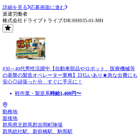
詳細を見る
応募画面に進む
派遣労働者
株式会社ドライブトライブ/DR:HH035-01-MH
#30～40代男性活躍中【自動車部品やロボット、医療機械等
の基盤の製造オペレーター業務】日払いあり★急な出費にも
安心◎頑張った分、すぐに手元に！
軽作業・製造系
時給
1,400
円〜
勤務地
面接地
群馬県北群馬郡吉岡町陣場
群馬総社駅、新前橋駅、駒形駅