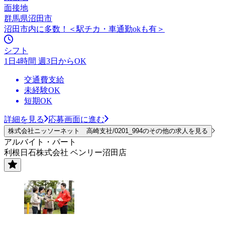
面接地
群馬県沼田市
沼田市内に多数！＜駅チカ・車通勤okも有＞
シフト
1日4時間 週3日からOK
交通費支給
未経験OK
短期OK
詳細を見る
応募画面に進む
株式会社ニッソーネット 高崎支社/0201_994のその他の求人を見る
アルバイト・パート
利根日石株式会社 ベンリー沼田店