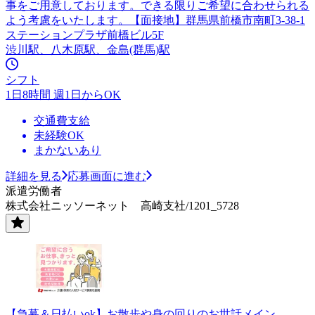
事をご用意しております。できる限りご希望に合わせられる
よう考慮をいたします。【面接地】群馬県前橋市南町3-38-1
ステーションプラザ前橋ビル5F
渋川駅、八木原駅、金島(群馬)駅
シフト
1日8時間 週1日からOK
交通費支給
未経験OK
まかないあり
詳細を見る
応募画面に進む
派遣労働者
株式会社ニッソーネット 高崎支社/1201_5728
【急募＆日払いok】お散歩や身の回りのお世話メイン