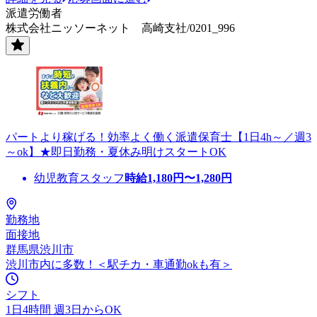
派遣労働者
株式会社ニッソーネット 高崎支社/0201_996
パートより稼げる！効率よく働く派遣保育士【1日4h～／週3
～ok】★即日勤務・夏休み明けスタートOK
幼児教育スタッフ
時給
1,180
円〜
1,280
円
勤務地
面接地
群馬県渋川市
渋川市内に多数！＜駅チカ・車通勤okも有＞
シフト
1日4時間 週3日からOK