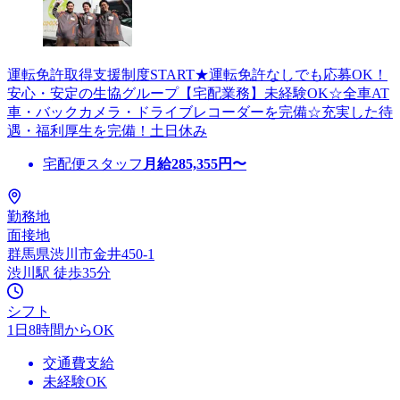
運転免許取得支援制度START★運転免許なしでも応募OK！
安心・安定の生協グループ【宅配業務】未経験OK☆全車AT
車・バックカメラ・ドライブレコーダーを完備☆充実した待
遇・福利厚生を完備！土日休み
宅配便スタッフ
月給
285,355
円〜
勤務地
面接地
群馬県渋川市金井450-1
渋川駅 徒歩35分
シフト
1日8時間からOK
交通費支給
未経験OK