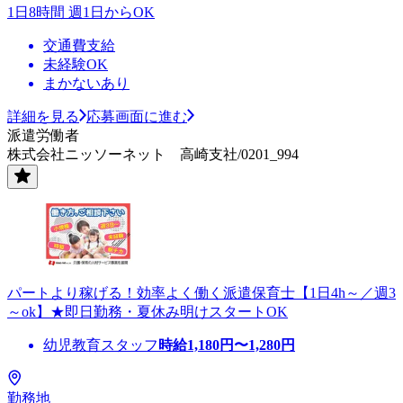
1日8時間 週1日からOK
交通費支給
未経験OK
まかないあり
詳細を見る
応募画面に進む
派遣労働者
株式会社ニッソーネット 高崎支社/0201_994
パートより稼げる！効率よく働く派遣保育士【1日4h～／週3
～ok】★即日勤務・夏休み明けスタートOK
幼児教育スタッフ
時給
1,180
円〜
1,280
円
勤務地