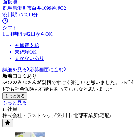
面接地
群馬県渋川市白井1099番地32
渋川駅 バス10分
シフト
1日4時間 週2日からOK
交通費支給
未経験OK
まかないあり
詳細を見る
応募画面に進む
新着口コミあり
ｽﾀｯﾌのみなさんが親切ですごく楽しいと思いました。 ｱﾙﾊﾞｲ
ﾄでも社会保険も有給もあってぃぃなと思いました。
もっと見る
もっと見る
正社員
株式会社トラストシップ 渋川市 北部事業所(宅配)