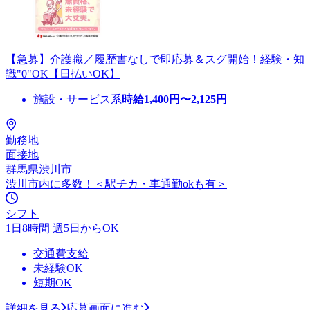
【急募】介護職／履歴書なしで即応募＆スグ開始！経験・知
識"0"OK【日払いOK】
施設・サービス系
時給
1,400
円〜
2,125
円
勤務地
面接地
群馬県渋川市
渋川市内に多数！＜駅チカ・車通勤okも有＞
シフト
1日8時間 週5日からOK
交通費支給
未経験OK
短期OK
詳細を見る
応募画面に進む