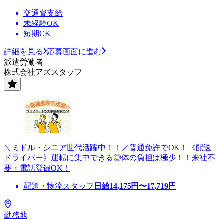
交通費支給
未経験OK
短期OK
詳細を見る
応募画面に進む
派遣労働者
株式会社アズスタッフ
＼ミドル・シニア世代活躍中！！／普通免許でOK！《配送
ドライバー》運転に集中できる◎体の負担は極少！！来社不
要・電話登録OK！
配送・物流スタッフ
日給
14,175
円〜
17,719
円
勤務地