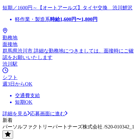
短期／1600円～【オートアールズ】タイヤ交換 渋川鯉沢
軽作業・製造系
時給
1,600
円〜
1,800
円
勤務地
面接地
群馬県渋川市 詳細な勤務地につきましては、面接時にご確
認をお願いいたします
渋川駅
シフト
週3日からOK
交通費支給
短期OK
詳細を見る
応募画面に進む
新着
パーソルファクトリーパートナーズ株式会社 /S20-010342_1