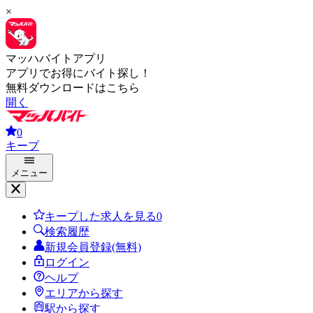
×
マッハバイトアプリ
アプリでお得にバイト探し！
無料ダウンロードはこちら
開く
0
キープ
メニュー
キープした求人を見る
0
検索履歴
新規会員登録(無料)
ログイン
ヘルプ
エリアから探す
駅から探す