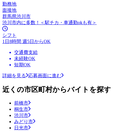
勤務地
面接地
群馬県渋川市
渋川市内に多数！＜駅チカ・車通勤okも有＞
シフト
1日8時間 週5日からOK
交通費支給
未経験OK
短期OK
詳細を見る
応募画面に進む
近くの市区町村からバイトを探す
前橋市
桐生市
渋川市
みどり市
日光市