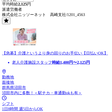
平均時給
2,125
円
派遣労働者
株式会社ニッソーネット 高崎支社/1201_4563
【急募】介護というより身の回りのお手伝い【日払いOK】
老人介護施設スタッフ
時給
1,400
円〜
2,125
円
勤務地
面接地
群馬県沼田市
沼田市内に多数！＜駅チカ・車通勤okも有＞
シフト
1日8時間 週5日からOK