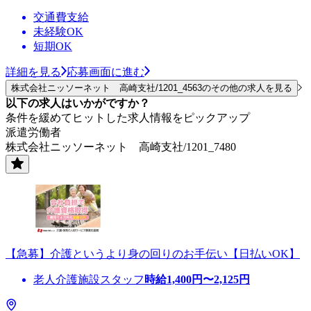
交通費支給
未経験OK
短期OK
詳細を見る
応募画面に進む
株式会社ニッソーネット 高崎支社/1201_4563のその他の求人を見る
以下の求人はいかがですか？
条件を緩めてヒットした求人情報をピックアップ
派遣労働者
株式会社ニッソーネット 高崎支社/1201_7480
【急募】介護というより身の回りのお手伝い【日払いOK】
老人介護施設スタッフ
時給
1,400
円〜
2,125
円