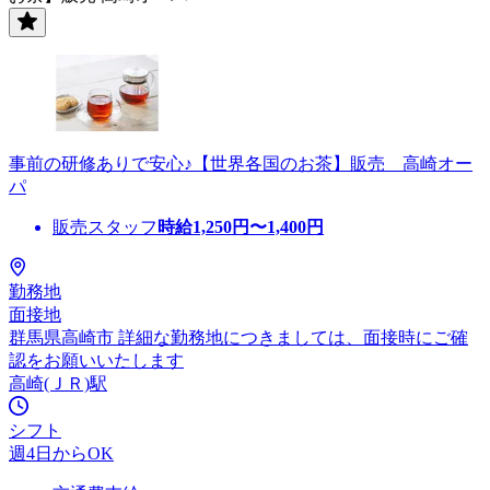
事前の研修ありで安心♪【世界各国のお茶】販売 高崎オー
パ
販売スタッフ
時給
1,250
円〜
1,400
円
勤務地
面接地
群馬県高崎市 詳細な勤務地につきましては、面接時にご確
認をお願いいたします
高崎(ＪＲ)駅
シフト
週4日からOK