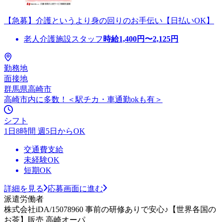
【急募】介護というより身の回りのお手伝い【日払いOK】
老人介護施設スタッフ
時給
1,400
円〜
2,125
円
勤務地
面接地
群馬県高崎市
高崎市内に多数！＜駅チカ・車通勤okも有＞
シフト
1日8時間 週5日からOK
交通費支給
未経験OK
短期OK
詳細を見る
応募画面に進む
派遣労働者
株式会社iDA/15078960 事前の研修ありで安心♪【世界各国の
お茶】販売 高崎オーパ