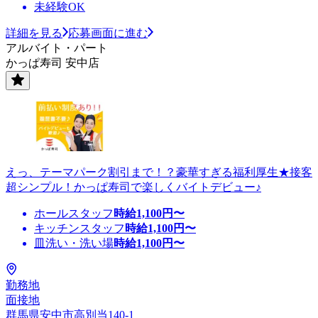
未経験OK
詳細を見る
応募画面に進む
アルバイト・パート
かっぱ寿司 安中店
えっ、テーマパーク割引まで！？豪華すぎる福利厚生★接客
超シンプル！かっぱ寿司で楽しくバイトデビュー♪
ホールスタッフ
時給
1,100
円〜
キッチンスタッフ
時給
1,100
円〜
皿洗い・洗い場
時給
1,100
円〜
勤務地
面接地
群馬県安中市高別当140-1