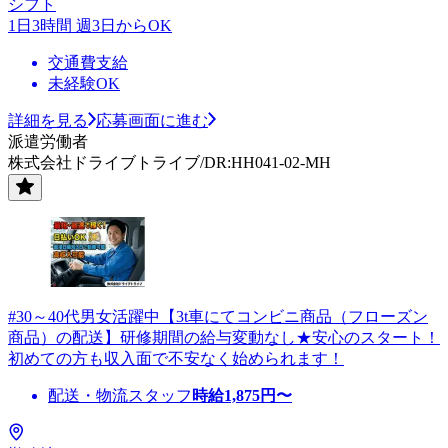
シフト
1日3時間 週3日からOK
交通費支給
未経験OK
詳細を見る
応募画面に進む
派遣労働者
株式会社ドライブトライブ/DR:HH041-02-MH
#30～40代男女活躍中【3t車にてコンビニ商品（フローズン
商品）の配送】研修期間の給与変動なし★安心のスタート！
初めての方も収入面で不安なく始められます！
配送・物流スタッフ
時給
1,875
円〜