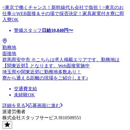
<東京で働くチャンス！新幹線代も会社で負担！>東京のお
仕事☆WEB面接＆その場で採否決定！家具家電付き寮に即
入寮OK
警備スタッフ
日給
10,840
円〜
勤務地
面接地
群馬県安中市 ※こちらは求人掲載エリアです。勤務地は
【関東近郊】となります。Web面接実施中
埼玉県や関東近郊に勤務地多数あり！
寮から通える距離の現場をご紹介します♪
交通費支給
未経験OK
詳細を見る
応募画面に進む
派遣労働者
株式会社スタッフサービス/H10509551