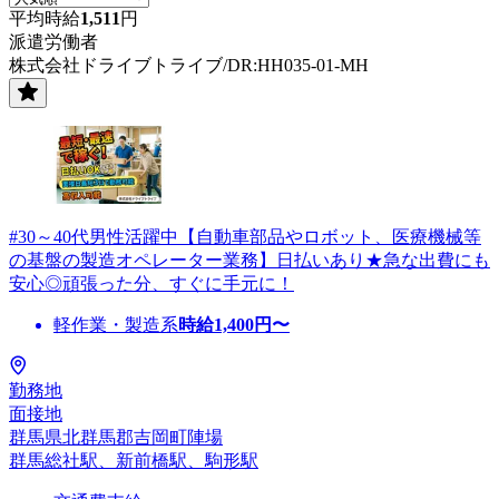
平均時給
1,511
円
派遣労働者
株式会社ドライブトライブ/DR:HH035-01-MH
#30～40代男性活躍中【自動車部品やロボット、医療機械等
の基盤の製造オペレーター業務】日払いあり★急な出費にも
安心◎頑張った分、すぐに手元に！
軽作業・製造系
時給
1,400
円〜
勤務地
面接地
群馬県北群馬郡吉岡町陣場
群馬総社駅、新前橋駅、駒形駅