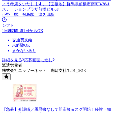
よう考慮をいたします。【面接地】群馬県前橋市南町3-38-1
ステーションプラザ前橋ビル5F
小野上駅、敷島駅、津久田駅
シフト
1日8時間 週1日からOK
交通費支給
未経験OK
まかないあり
詳細を見る
応募画面に進む
派遣労働者
株式会社ニッソーネット 高崎支社/1201_6313
【急募】介護職／履歴書なしで即応募＆スグ開始！経験・知