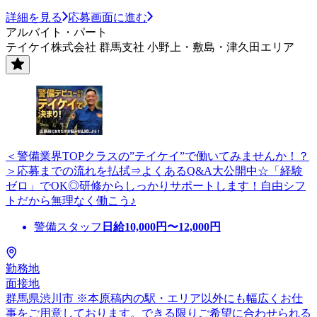
詳細を見る
応募画面に進む
アルバイト・パート
テイケイ株式会社 群馬支社 小野上・敷島・津久田エリア
＜警備業界TOPクラスの”テイケイ”で働いてみませんか！？
＞応募までの流れを払拭⇒よくあるQ&A大公開中☆「経験
ゼロ」でOK◎研修からしっかりサポートします！自由シフ
トだから無理なく働こう♪
警備スタッフ
日給
10,000
円〜
12,000
円
勤務地
面接地
群馬県渋川市 ※本原稿内の駅・エリア以外にも幅広くお仕
事をご用意しております。できる限りご希望に合わせられる