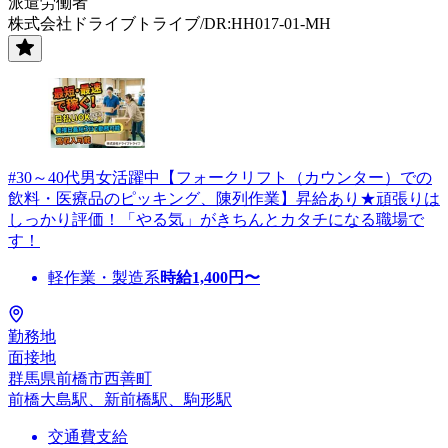
派遣労働者
株式会社ドライブトライブ/DR:HH017-01-MH
#30～40代男女活躍中【フォークリフト（カウンター）での
飲料・医療品のピッキング、陳列作業】昇給あり★頑張りは
しっかり評価！「やる気」がきちんとカタチになる職場で
す！
軽作業・製造系
時給
1,400
円〜
勤務地
面接地
群馬県前橋市西善町
前橋大島駅、新前橋駅、駒形駅
交通費支給