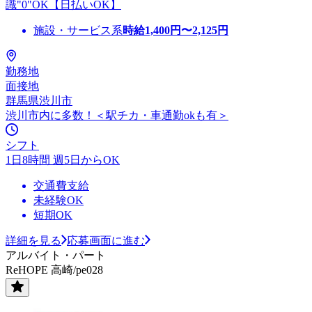
識"0"OK【日払いOK】
施設・サービス系
時給
1,400
円〜
2,125
円
勤務地
面接地
群馬県渋川市
渋川市内に多数！＜駅チカ・車通勤okも有＞
シフト
1日8時間 週5日からOK
交通費支給
未経験OK
短期OK
詳細を見る
応募画面に進む
アルバイト・パート
ReHOPE 高崎/pe028