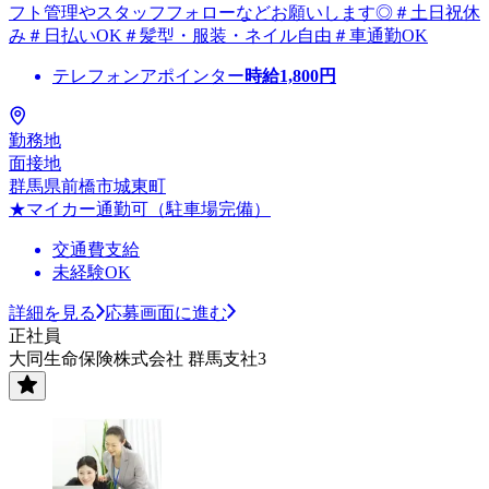
フト管理やスタッフフォローなどお願いします◎＃土日祝休
み＃日払いOK＃髪型・服装・ネイル自由＃車通勤OK
テレフォンアポインター
時給
1,800
円
勤務地
面接地
群馬県前橋市城東町
★マイカー通勤可（駐車場完備）
交通費支給
未経験OK
詳細を見る
応募画面に進む
正社員
大同生命保険株式会社 群馬支社3