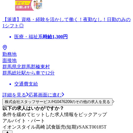
【派遣】資格・経験を活かして働く！夜勤なし！日勤のみの
1シフト◎
医療・福祉系
時給
1,300
円
勤務地
面接地
群馬県北群馬郡榛東村
群馬総社駅から車で12分
交通費支給
詳細を見る
応募画面に進む
株式会社スタッフサービス/H10476209のその他の求人を見る
以下の求人はいかがですか？
条件を緩めてヒットした求人情報をピックアップ
アルバイト・パート
イオンスタイル高崎 試食販売(短期)/SAKT00185T