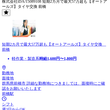
株式会社iDA/15089108 短期2カ月で最大57万超も【オートア
ールズ】タイヤ交換 前橋
短期2カ月で最大57万超も【オートアールズ】タイヤ交換
前橋
軽作業・製造系
時給
1,600
円〜
1,800
円
勤務地
面接地
群馬県前橋市 詳細な勤務地につきましては、面接時にご確
認をお願いいたします
前橋駅
シフト
週3日からOK