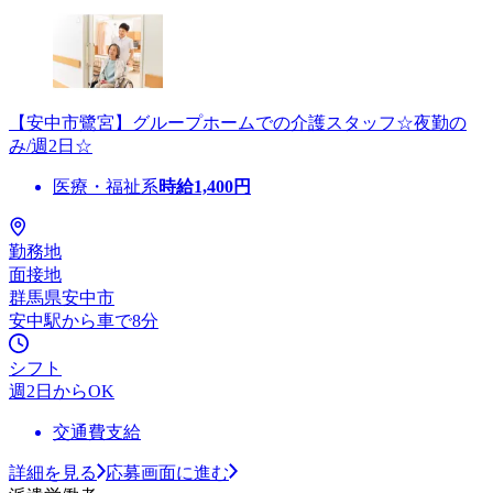
【安中市鷺宮】グループホームでの介護スタッフ☆夜勤の
み/週2日☆
医療・福祉系
時給
1,400
円
勤務地
面接地
群馬県安中市
安中駅から車で8分
シフト
週2日からOK
交通費支給
詳細を見る
応募画面に進む