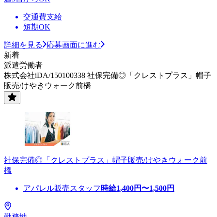
交通費支給
短期OK
詳細を見る
応募画面に進む
新着
派遣労働者
株式会社iDA/150100338 社保完備◎「クレストプラス」帽子
販売/けやきウォーク前橋
社保完備◎「クレストプラス」帽子販売/けやきウォーク前
橋
アパレル販売スタッフ
時給
1,400
円〜
1,500
円
勤務地