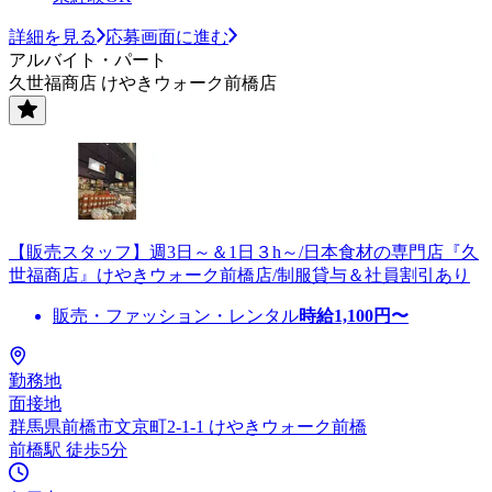
詳細を見る
応募画面に進む
アルバイト・パート
久世福商店 けやきウォーク前橋店
【販売スタッフ】週3日～＆1日３h～/日本食材の専門店『久
世福商店』けやきウォーク前橋店/制服貸与＆社員割引あり
販売・ファッション・レンタル
時給
1,100
円〜
勤務地
面接地
群馬県前橋市文京町2-1-1 けやきウォーク前橋
前橋駅 徒歩5分