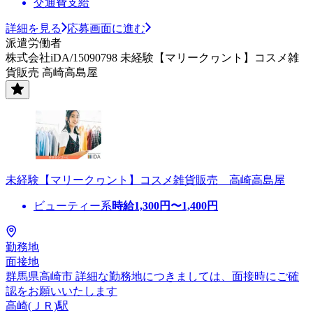
交通費支給
詳細を見る
応募画面に進む
派遣労働者
株式会社iDA/15090798 未経験【マリークヮント】コスメ雑
貨販売 高崎高島屋
未経験【マリークヮント】コスメ雑貨販売 高崎高島屋
ビューティー系
時給
1,300
円〜
1,400
円
勤務地
面接地
群馬県高崎市 詳細な勤務地につきましては、面接時にご確
認をお願いいたします
高崎(ＪＲ)駅