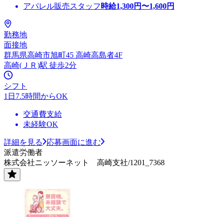
アパレル販売スタッフ
時給
1,300
円〜
1,600
円
勤務地
面接地
群馬県高崎市旭町45 高崎高島者4F
高崎(ＪＲ)駅 徒歩2分
シフト
1日7.5時間からOK
交通費支給
未経験OK
詳細を見る
応募画面に進む
派遣労働者
株式会社ニッソーネット 高崎支社/1201_7368