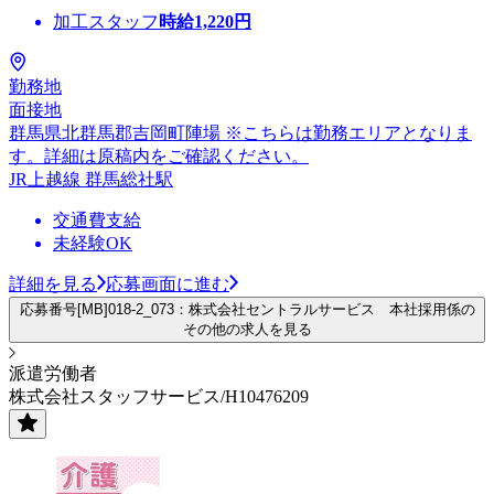
加工スタッフ
時給
1,220
円
勤務地
面接地
群馬県北群馬郡吉岡町陣場 ※こちらは勤務エリアとなりま
す。詳細は原稿内をご確認ください。
JR上越線 群馬総社駅
交通費支給
未経験OK
詳細を見る
応募画面に進む
応募番号[MB]018-2_073：株式会社セントラルサービス 本社採用係の
その他の求人を見る
派遣労働者
株式会社スタッフサービス/H10476209