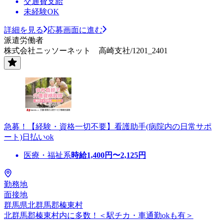
交通費支給
未経験OK
詳細を見る
応募画面に進む
派遣労働者
株式会社ニッソーネット 高崎支社/1201_2401
急募！【経験・資格一切不要】看護助手(病院内の日常サポ
ート)日払いok
医療・福祉系
時給
1,400
円〜
2,125
円
勤務地
面接地
群馬県北群馬郡榛東村
北群馬郡榛東村内に多数！＜駅チカ・車通勤okも有＞