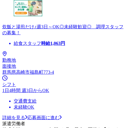
炊飯と湯煎だけ♪週3日～OK◎未経験歓迎◎ 調理スタッフ
の募集！
給食スタッフ
時給
1,063
円
勤務地
面接地
群馬県高崎市福島町773-4
シフト
1日4時間 週3日からOK
交通費支給
未経験OK
詳細を見る
応募画面に進む
派遣労働者