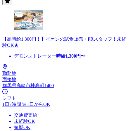
【高時給1,300円！】イオンの試食販売・PRスタッフ！未経
験OK★
デモンストレーター
時給
1,300
円〜
勤務地
面接地
群馬県高崎市棟高町1400
シフト
1日7時間 週1日からOK
交通費支給
未経験OK
短期OK