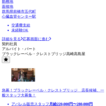
勤務地
面接地
群馬県前橋市五代町
心臓血管センター駅
交通費支給
未経験OK
詳細を見る
応募画面に進む
契約社員
アルバイト・パート
ブラックレーベル・クレストブリッジ高崎高島屋
急募！ブラックレーベル・クレストブリッジ 店長候補、一
般スタッフ大募集！
アパレル販売スタッフ
月給
220,000
円〜
280,000
円