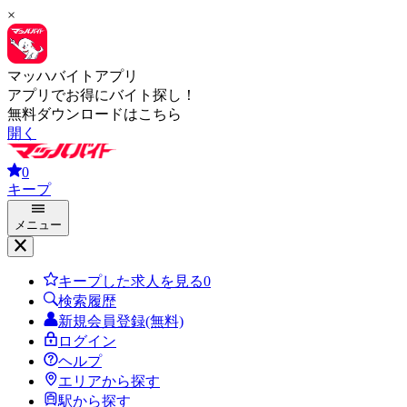
×
マッハバイトアプリ
アプリでお得にバイト探し！
無料ダウンロードはこちら
開く
0
キープ
メニュー
キープした求人を見る
0
検索履歴
新規会員登録(無料)
ログイン
ヘルプ
エリアから探す
駅から探す