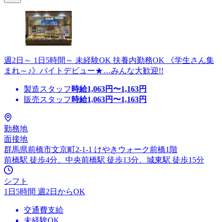
週2日～ 1日5時間～ 未経験OK 扶養内勤務OK 《学生さん集
まれ～♪》バイトデビュー★…みんな大歓迎!!
製造スタッフ
時給
1,063
円〜
1,163
円
販売スタッフ
時給
1,063
円〜
1,163
円
勤務地
面接地
群馬県前橋市文京町2-1-1 けやきウォーク前橋1階
前橋駅 徒歩4分、中央前橋駅 徒歩13分、城東駅 徒歩15分
シフト
1日5時間 週2日からOK
交通費支給
未経験OK