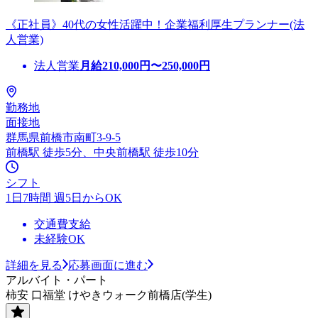
《正社員》40代の女性活躍中！企業福利厚生プランナー(法
人営業)
法人営業
月給
210,000
円〜
250,000
円
勤務地
面接地
群馬県前橋市南町3-9-5
前橋駅 徒歩5分、中央前橋駅 徒歩10分
シフト
1日7時間 週5日からOK
交通費支給
未経験OK
詳細を見る
応募画面に進む
アルバイト・パート
柿安 口福堂 けやきウォーク前橋店(学生)