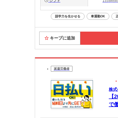
シフト
1日8時間
語学力を生かせる
車通勤OK
キープに追加
派遣労働者
株式
【
で