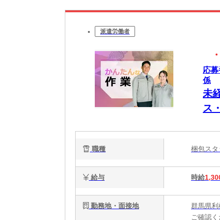
派遣労働者
応募
係
未
ス・
職種
梱包ス
給与
時給
1,30
勤務地・面接地
群馬県利
ご確認く