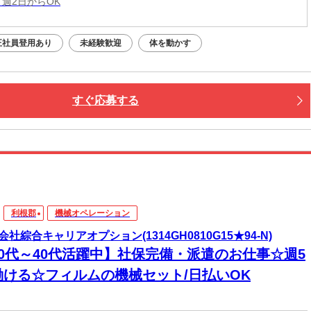
 週2日からOK
正社員登用あり
未経験歓迎
体を動かす
すぐ応募する
利根郡
機械オペレーション
会社綜合キャリアオプション(1314GH0810G15★94-N)
20代～40代活躍中】社保完備・派遣のお仕事☆週5
働ける☆フィルムの機械セット/日払いOK