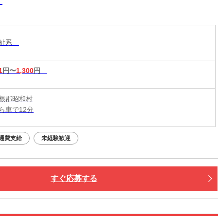
】
福祉系
1
円〜
1,300
円
根郡昭和村
ら車で12分
通費支給
未経験歓迎
すぐ応募する