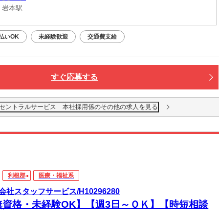
 岩本駅
払いOK
未経験歓迎
交通費支給
すぐ応募する
式会社セントラルサービス 本社採用係のその他の求人を見る
利根郡
医療・福祉系
会社スタッフサービス/H10296280
無資格・未経験OK】【週3日～ＯＫ】【時短相談