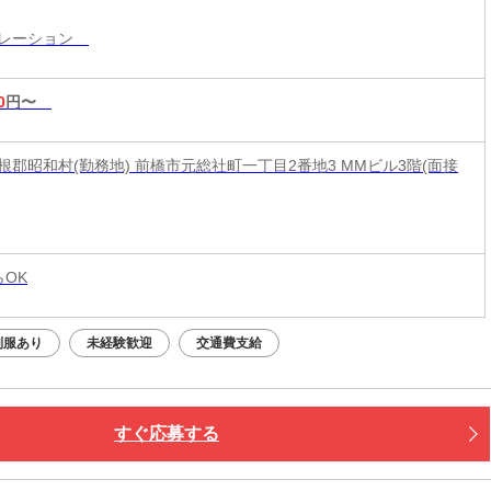
ペレーション
0
円〜
根郡昭和村(勤務地) 前橋市元総社町一丁目2番地3 MMビル3階(面接
らOK
制服あり
未経験歓迎
交通費支給
すぐ応募する