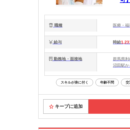
可
職種
医療・
給与
時給
1,23
勤務地・面接地
群馬県利
沼田駅か
スキルが身に付く
年齢不問
交
キープに追加