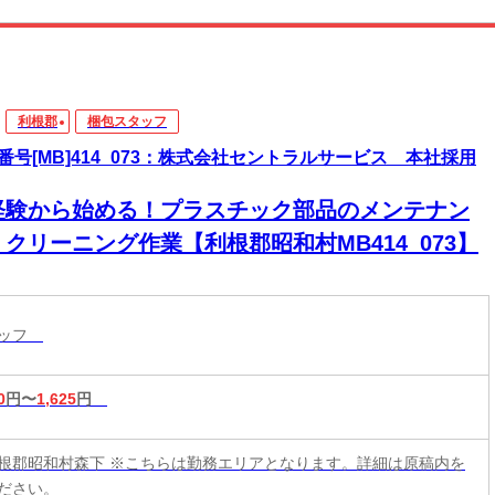
利根郡
梱包スタッフ
番号[MB]414_073：株式会社セントラルサービス 本社採用
経験から始める！プラスチック部品のメンテナン
クリーニング作業【利根郡昭和村MB414_073】
タッフ
0
円〜
1,625
円
根郡昭和村森下 ※こちらは勤務エリアとなります。詳細は原稿内を
ださい。