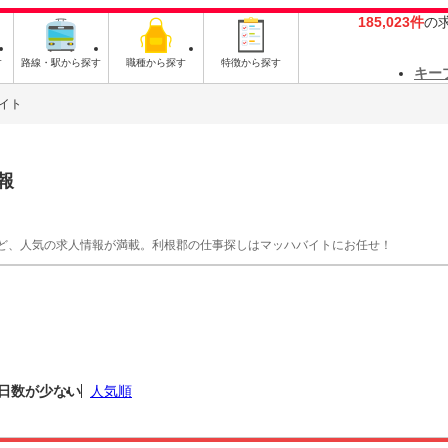
185,023件
の
す
路線・駅から探す
職種から探す
特徴から探す
キー
イト
報
ど、人気の求人情報が満載。利根郡の仕事探しはマッハバイトにお任せ！
日数が少ない
人気順