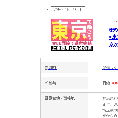
アルバイト・パート
株式
<
京
電
職種
警備ス
給与
日給
10,8
勤務地・面接地
群馬県利
ます。W
埼玉県や
寮から通