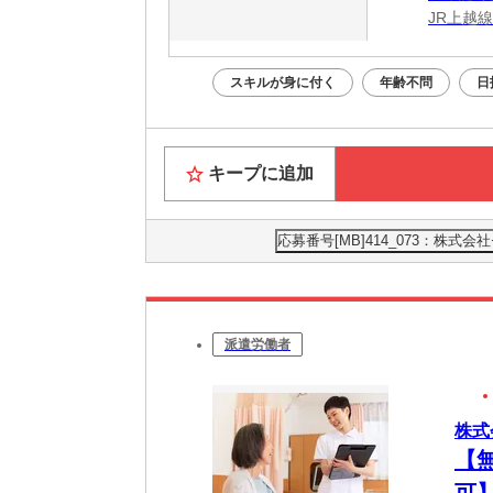
JR上越線
スキルが身に付く
年齢不問
日
キープに追加
応募番号[MB]414_073：株
派遣労働者
株式
【