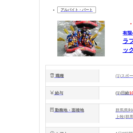
アルバイト・パート
有限
ラ
ッ
大
職種
(1)ス
給与
(1)日給
1
勤務地・面接地
群馬県利
上牧(群