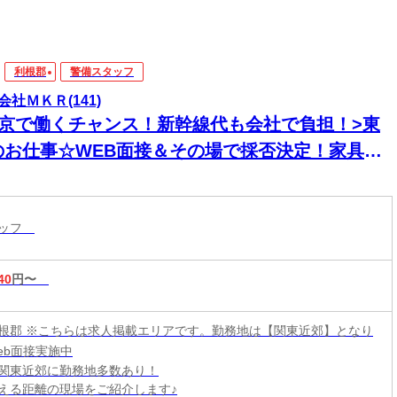
利根郡
警備スタッフ
会社ＭＫＲ(141)
東京で働くチャンス！新幹線代も会社で負担！>東
のお仕事☆WEB面接＆その場で採否決定！家具家
付き寮に即入寮OK
タッフ
40
円〜
根郡 ※こちらは求人掲載エリアです。勤務地は【関東近郊】となり
eb面接実施中
関東近郊に勤務地多数あり！
える距離の現場をご紹介します♪