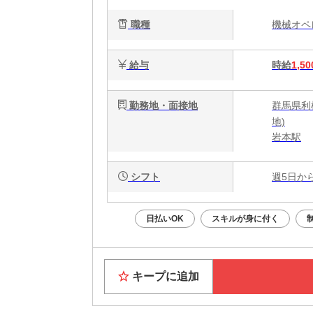
職種
機械オ
給与
時給
1,50
勤務地・面接地
群馬県利
地)
岩本駅
シフト
週5日か
日払いOK
スキルが身に付く
キープに追加