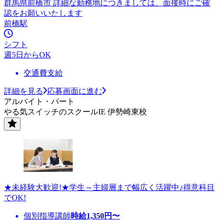
群馬県前橋市 詳細な勤務地につきましては、面接時にご確
認をお願いいたします
前橋駅
シフト
週5日からOK
交通費支給
詳細を見る
応募画面に進む
アルバイト・パート
やる気スイッチのスクールIE 伊勢崎東校
★未経験大歓迎!★学生～主婦層まで幅広く活躍中♪得意科目
でOK!
個別指導講師
時給
1,350
円〜