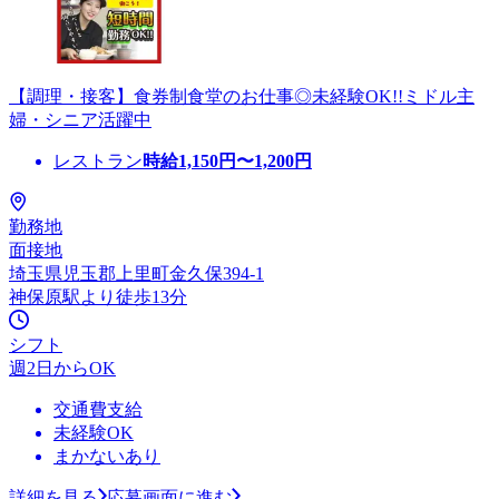
【調理・接客】食券制食堂のお仕事◎未経験OK!!ミドル主
婦・シニア活躍中
レストラン
時給
1,150
円〜
1,200
円
勤務地
面接地
埼玉県児玉郡上里町金久保394-1
神保原駅より徒歩13分
シフト
週2日からOK
交通費支給
未経験OK
まかないあり
詳細を見る
応募画面に進む