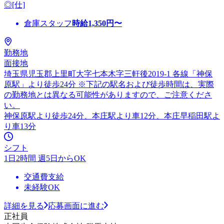
◎[仕]
倉庫スタッフ
時給
1,350
円〜
勤務地
面接地
埼玉県児玉郡上里町大字七本木字三軒後2019-1 各線「神保
原駅」より徒歩24分 ※下記の駅名および徒歩時間は、実際
の勤務地とは異なる可能性がありますので、ご注意くださ
い。
神保原駅より徒歩24分、本庄駅より車12分、本庄早稲田駅よ
り車13分
シフト
1日2時間 週5日からOK
交通費支給
未経験OK
詳細を見る
応募画面に進む
正社員