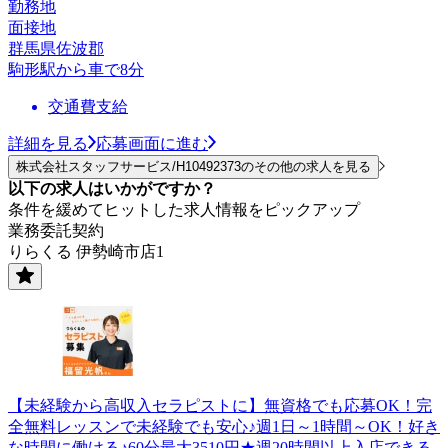
勤務地
面接地
群馬県佐波郡
駒形駅から車で8分
交通費支給
詳細を見る
応募画面に進む
株式会社スタッフサービス/H10492373のその他の求人を見る
以下の求人はいかがですか？
条件を緩めてヒットした求人情報をピックアップ
業務委託契約
りらくる 伊勢崎市店1
【未経験から高収入セラピストに】無資格でも応募OK！完
全無料レッスンで未経験でも安心♪週1日～1時間～OK！好き
な時間に働ける♪60分最大3510円★週20時間以上入店できる