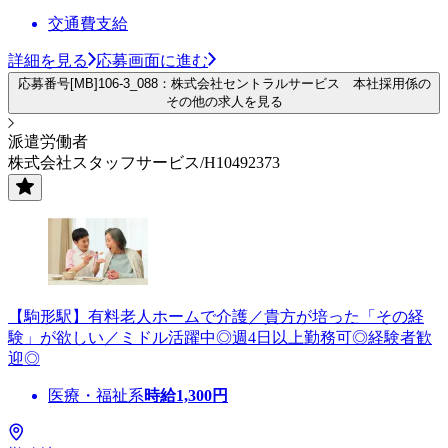
交通費支給
詳細を見る
応募画面に進む
応募番号[MB]106-3_088：株式会社セントラルサービス 本社採用係の
その他の求人を見る
派遣労働者
株式会社スタッフサービス/H10492373
【駒形駅】有料老人ホームで介護／貴方が培った「その経
験」が欲しい／ミドル活躍中◎週4日以上勤務可◎経験者歓
迎◎
医療・福祉系
時給
1,300
円