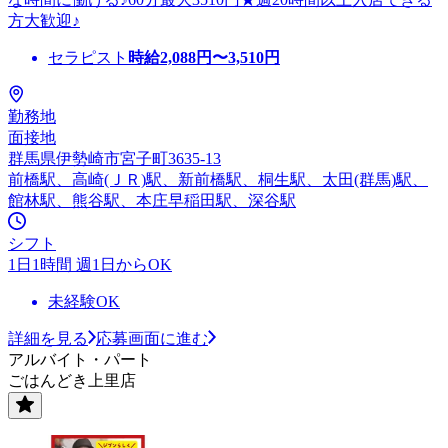
方大歓迎♪
セラピスト
時給
2,088
円〜
3,510
円
勤務地
面接地
群馬県伊勢崎市宮子町3635-13
前橋駅、高崎(ＪＲ)駅、新前橋駅、桐生駅、太田(群馬)駅、
館林駅、熊谷駅、本庄早稲田駅、深谷駅
シフト
1日1時間 週1日からOK
未経験OK
詳細を見る
応募画面に進む
アルバイト・パート
ごはんどき上里店