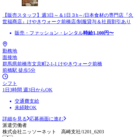
【販売スタッフ】週3日～＆1日３h～/日本食材の専門店『久
世福商店』けやきウォーク前橋店/制服貸与＆社員割引あり
販売・ファッション・レンタル
時給
1,100
円〜
勤務地
面接地
群馬県前橋市文京町2-1-1 けやきウォーク前橋
前橋駅 徒歩5分
シフト
1日3時間 週3日からOK
交通費支給
未経験OK
詳細を見る
応募画面に進む
派遣労働者
株式会社ニッソーネット 高崎支社/1201_6203