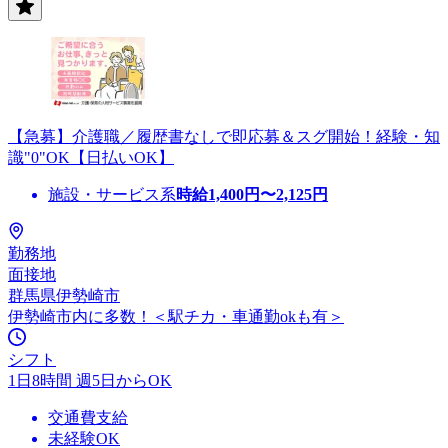
【急募】介護職／履歴書なしで即応募＆スグ開始！経験・知
識"0"OK【日払いOK】
施設・サービス系
時給
1,400
円〜
2,125
円
勤務地
面接地
群馬県伊勢崎市
伊勢崎市内に多数！＜駅チカ・車通勤okも有＞
シフト
1日8時間 週5日からOK
交通費支給
未経験OK