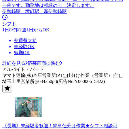
一例です。勤務地は相談の上、決定します。
伊勢崎駅、境町駅、新伊勢崎駅
シフト
1日8時間 週1日からOK
交通費支給
未経験OK
短期OK
詳細を見る
応募画面に進む
アルバイト・パート
ヤマト運輸(株)本庄営業所(PT)_仕分け作業（営業所）[仕]_
埼玉上里営業所(y034350pt)(広告No.Y00000615322)
《長期》未経験者歓迎！簡単仕分け作業★シフト相談可