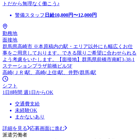
トだから無理なく働こう♪
警備スタッフ
日給
10,000
円〜
12,000
円
勤務地
面接地
群馬県高崎市 ※本原稿内の駅・エリア以外にも幅広くお仕
事をご用意しております。できる限りご希望に合わせられる
よう考慮をいたします。【面接地】群馬県前橋市南町3-38-1
ステーションプラザ前橋ビル5F
高崎(ＪＲ)駅、高崎(上信)駅、井野(群馬)駅
シフト
1日8時間 週1日からOK
交通費支給
未経験OK
まかないあり
詳細を見る
応募画面に進む
派遣労働者