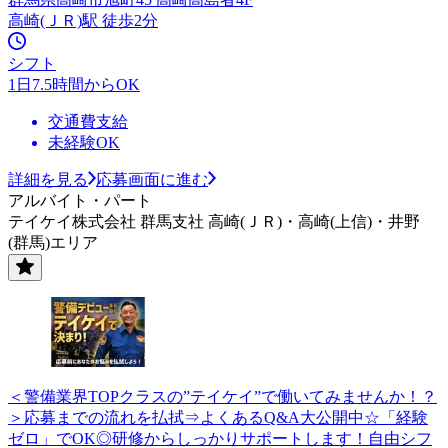
高崎(ＪＲ)駅 徒歩2分
シフト
1日7.5時間からOK
交通費支給
未経験OK
詳細を見る
応募画面に進む
アルバイト・パート
テイケイ株式会社 群馬支社 高崎(ＪＲ)・高崎(上信)・井野
(群馬)エリア
＜警備業界TOPクラスの”テイケイ”で働いてみませんか！？
＞応募までの流れを払拭⇒よくあるQ&A大公開中☆「経験
ゼロ」でOK◎研修からしっかりサポートします！自由シフ