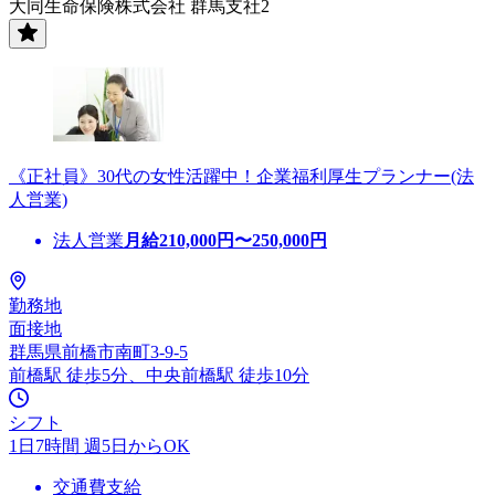
大同生命保険株式会社 群馬支社2
《正社員》30代の女性活躍中！企業福利厚生プランナー(法
人営業)
法人営業
月給
210,000
円〜
250,000
円
勤務地
面接地
群馬県前橋市南町3-9-5
前橋駅 徒歩5分、中央前橋駅 徒歩10分
シフト
1日7時間 週5日からOK
交通費支給