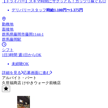
【ドライバー】スキマ時間にサクッとも！ガッツリ稼ぐも◎
デリバリースタッフ
時給
1,100
円〜
1,375
円
勤務地
面接地
群馬県藤岡市藤岡1144-1
群馬藤岡駅
シフト
1日3時間 週1日からOK
未経験OK
詳細を見る
応募画面に進む
アルバイト・パート
久世福商店 けやきウォーク前橋店