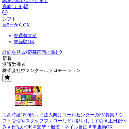
認をお願いいたします
高崎(ＪＲ)駅
シフト
週5日からOK
交通費支給
未経験OK
詳細を見る
応募画面に進む
新着
派遣労働者
株式会社ヴァンクールプロモーション
＼高時給1800円～／法人向けコールセンターのSV募集！シ
フト管理やスタッフフォローなどお願いします◎＃土日祝休
み＃日払いOK＃髪型・服装・ネイル自由＃車通勤OK