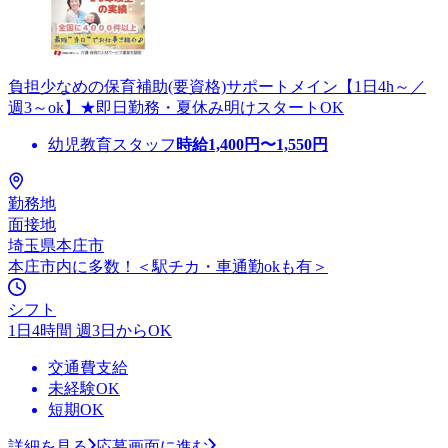
負担少なめの保育補助(要資格)サポートメイン【1日4h～／
週3～ok】★即日勤務・夏休み明けスタートOK
幼児教育スタッフ
時給
1,400
円〜
1,550
円
勤務地
面接地
埼玉県本庄市
本庄市内に多数！＜駅チカ・車通勤okも有＞
シフト
1日4時間 週3日からOK
交通費支給
未経験OK
短期OK
詳細を見る
応募画面に進む