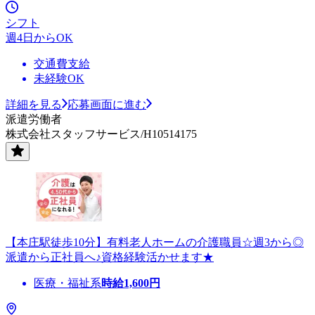
シフト
週4日からOK
交通費支給
未経験OK
詳細を見る
応募画面に進む
派遣労働者
株式会社スタッフサービス/H10514175
【本庄駅徒歩10分】有料老人ホームの介護職員☆週3から◎
派遣から正社員へ♪資格経験活かせます★
医療・福祉系
時給
1,600
円