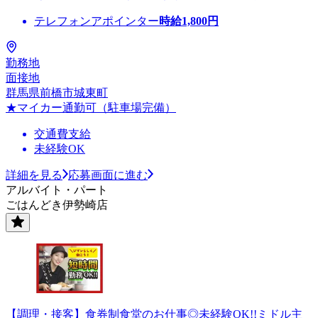
テレフォンアポインター
時給
1,800
円
勤務地
面接地
群馬県前橋市城東町
★マイカー通勤可（駐車場完備）
交通費支給
未経験OK
詳細を見る
応募画面に進む
アルバイト・パート
ごはんどき伊勢崎店
【調理・接客】食券制食堂のお仕事◎未経験OK!!ミドル主