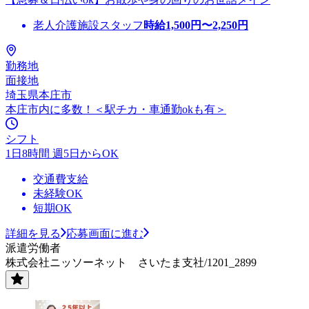
老人介護施設スタッフ
時給
1,500
円〜
2,250
円
勤務地
面接地
埼玉県本庄市
本庄市内に多数！＜駅チカ・車通勤okも有＞
シフト
1日8時間 週5日からOK
交通費支給
未経験OK
短期OK
詳細を見る
応募画面に進む
派遣労働者
株式会社ニッソーネット さいたま支社/1201_2899