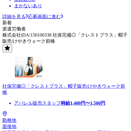
まかないあり
詳細を見る
応募画面に進む
新着
派遣労働者
株式会社iDA/150100338 社保完備◎「クレストプラス」帽子
販売/けやきウォーク前橋
社保完備◎「クレストプラス」帽子販売/けやきウォーク前
橋
アパレル販売スタッフ
時給
1,400
円〜
1,500
円
勤務地
面接地