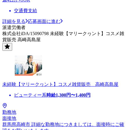
交通費支給
詳細を見る
応募画面に進む
派遣労働者
株式会社iDA/15090798 未経験【マリークヮント】コスメ雑
貨販売 高崎高島屋
未経験【マリークヮント】コスメ雑貨販売 高崎高島屋
ビューティー系
時給
1,300
円〜
1,400
円
勤務地
面接地
群馬県高崎市 詳細な勤務地につきましては、面接時にご確