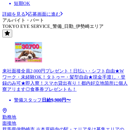
短期OK
詳細を見る
応募画面に進む
アルバイト・パート
TOKYO EYE SERVICE_警備_日勤_伊勢崎エリア
来社面接全員2,000円プレゼント！日払い・シフト自由★W
ワーク・未経験OK！タトゥー・髪型自由★現金手渡し・登
録のみ可★即入寮！スマホ貸出有り！都内好立地箇所に個人
寮アリます◎食事券プレゼントも！
警備スタッフ
日給
9,900
円〜
勤務地
面接地
群馬県伊勢崎市 ※本原稿内の駅・エリア名は募集エリアの