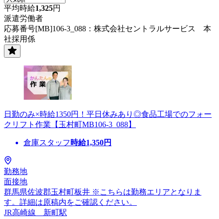
平均時給
1,325
円
派遣労働者
応募番号[MB]106-3_088：株式会社セントラルサービス 本
社採用係
日勤のみ×時給1350円！平日休みあり◎食品工場でのフォー
クリフト作業【玉村町MB106-3_088】
倉庫スタッフ
時給
1,350
円
勤務地
面接地
群馬県佐波郡玉村町板井 ※こちらは勤務エリアとなりま
す。詳細は原稿内をご確認ください。
JR高崎線 新町駅