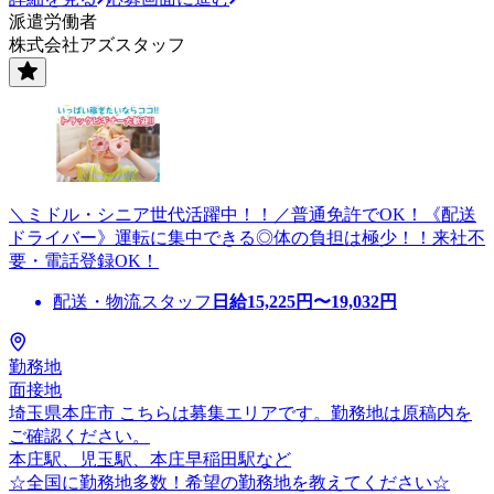
派遣労働者
株式会社アズスタッフ
＼ミドル・シニア世代活躍中！！／普通免許でOK！《配送
ドライバー》運転に集中できる◎体の負担は極少！！来社不
要・電話登録OK！
配送・物流スタッフ
日給
15,225
円〜
19,032
円
勤務地
面接地
埼玉県本庄市 こちらは募集エリアです。勤務地は原稿内を
ご確認ください。
本庄駅、児玉駅、本庄早稲田駅など
☆全国に勤務地多数！希望の勤務地を教えてください☆