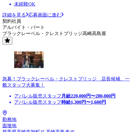
未経験OK
詳細を見る
応募画面に進む
契約社員
アルバイト・パート
ブラックレーベル・クレストブリッジ高崎高島屋
急募！ブラックレーベル・クレストブリッジ 店長候補、一
般スタッフ大募集！
アパレル販売スタッフ
月給
220,000
円〜
280,000
円
アパレル販売スタッフ
時給
1,300
円〜
1,600
円
勤務地
面接地
群馬県高崎市旭町45 高崎高島者4F