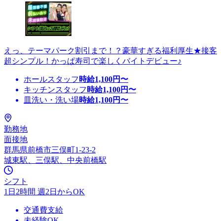
えっ、テーマパーク割引まで！？豪華すぎる福利厚生★接客
超シンプル！かっぱ寿司で楽しくバイトデビュー♪
ホールスタッフ
時給
1,100
円〜
キッチンスタッフ
時給
1,100
円〜
皿洗い・洗い場
時給
1,100
円〜
勤務地
面接地
群馬県前橋市三俣町1-23-2
城東駅、三俣駅、中央前橋駅
シフト
1日2時間 週2日からOK
交通費支給
未経験OK