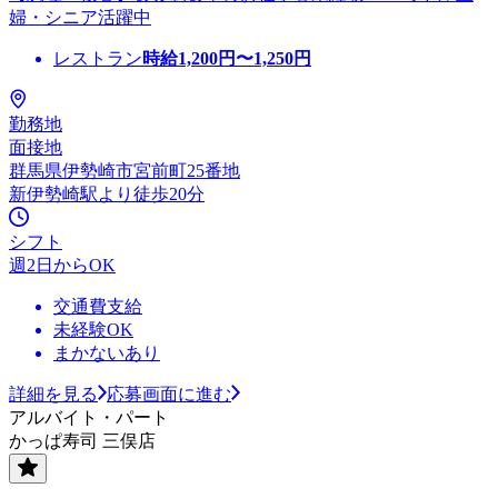
婦・シニア活躍中
レストラン
時給
1,200
円〜
1,250
円
勤務地
面接地
群馬県伊勢崎市宮前町25番地
新伊勢崎駅より徒歩20分
シフト
週2日からOK
交通費支給
未経験OK
まかないあり
詳細を見る
応募画面に進む
アルバイト・パート
かっぱ寿司 三俣店