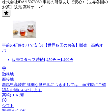
株式会社iDA/15078960 事前の研修ありで安心♪【世界各国の
お茶】販売 高崎オーパ
事前の研修ありで安心♪【世界各国のお茶】販売 高崎オー
パ
販売スタッフ
時給
1,250
円〜
1,400
円
勤務地
面接地
群馬県高崎市 詳細な勤務地につきましては、面接時にご確
認をお願いいたします
高崎(ＪＲ)駅
シフト
週4日からOK