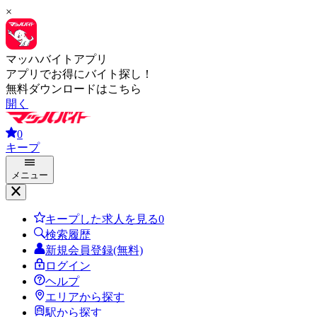
×
マッハバイトアプリ
アプリでお得にバイト探し！
無料ダウンロードはこちら
開く
0
キープ
メニュー
キープした求人を見る
0
検索履歴
新規会員登録(無料)
ログイン
ヘルプ
エリアから探す
駅から探す