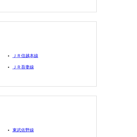
ＪＲ信越本線
ＪＲ吾妻線
東武佐野線