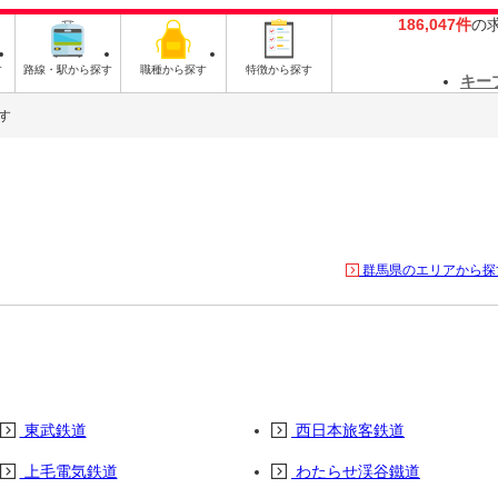
186,047件
の
す
路線・駅から探す
職種から探す
特徴から探す
キー
す
群馬県のエリアから探
東武鉄道
西日本旅客鉄道
上毛電気鉄道
わたらせ渓谷鐵道