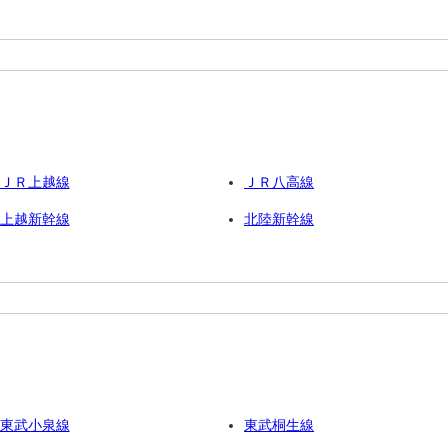
ＪＲ上越線
ＪＲ八高線
上越新幹線
北陸新幹線
東武小泉線
東武桐生線