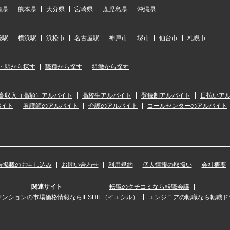
崎県
熊本県
大分県
宮崎県
鹿児島県
沖縄県
袋駅
横浜駅
浜松市
名古屋駅
神戸市
堺市
仙台市
札幌市
・駅から探す
職種から探す
特徴から探す
高収入（高額）アルバイト
高校生アルバイト
登録制アルバイト
日払いア
バイト
看護師のアルバイト
介護のアルバイト
コールセンターのアルバイト
告掲載のお申し込み
お問い合わせ
利用規約
個人情報の取扱い
会社概要
関連サイト
転職のクチコミなら転職会議
ンションの市場価格情報ならIESHIL（イエシル）
エンジニアの転職なら転職ド