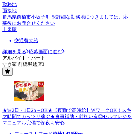
勤務地
面接地
群馬県前橋市小坂子町 ※詳細な勤務地につきましては、応
募後にお問合せください
上泉駅
交通費支給
詳細を見る
応募画面に進む
アルバイト・パート
すき家 前橋堀越店3
★週2日・1日2h～OK★【夜勤で高時給】WワークOK！スキ
マ時間でガッツリ稼ぐ★食事補助・前払い有◎セルフレジ＆
マニュアル完備で深夜も安心
ファーストフード
時給
1,438
円〜