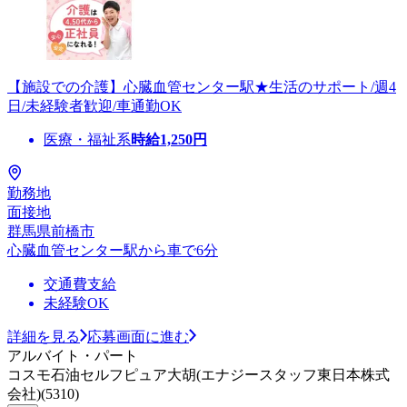
【施設での介護】心臓血管センター駅★生活のサポート/週4
日/未経験者歓迎/車通勤OK
医療・福祉系
時給
1,250
円
勤務地
面接地
群馬県前橋市
心臓血管センター駅から車で6分
交通費支給
未経験OK
詳細を見る
応募画面に進む
アルバイト・パート
コスモ石油セルフピュア大胡(エナジースタッフ東日本株式
会社)(5310)