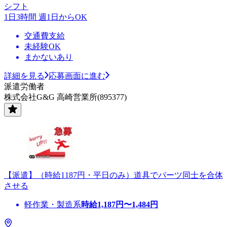
シフト
1日3時間 週1日からOK
交通費支給
未経験OK
まかないあり
詳細を見る
応募画面に進む
派遣労働者
株式会社G&G 高崎営業所(895377)
【派遣】（時給1187円・平日のみ）道具でパーツ同士を合体
させる
軽作業・製造系
時給
1,187
円〜
1,484
円