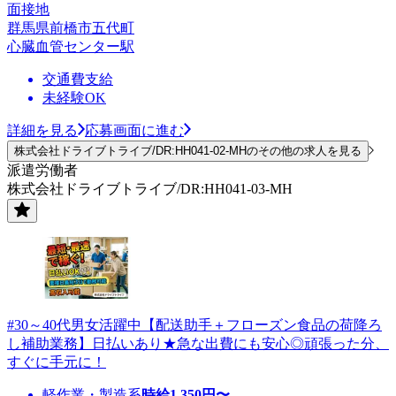
面接地
群馬県前橋市五代町
心臓血管センター駅
交通費支給
未経験OK
詳細を見る
応募画面に進む
株式会社ドライブトライブ/DR:HH041-02-MHのその他の求人を見る
派遣労働者
株式会社ドライブトライブ/DR:HH041-03-MH
#30～40代男女活躍中【配送助手＋フローズン食品の荷降ろ
し補助業務】日払いあり★急な出費にも安心◎頑張った分、
すぐに手元に！
軽作業・製造系
時給
1,350
円〜