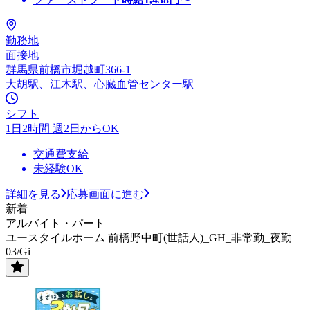
勤務地
面接地
群馬県前橋市堀越町366-1
大胡駅、江木駅、心臓血管センター駅
シフト
1日2時間 週2日からOK
交通費支給
未経験OK
詳細を見る
応募画面に進む
新着
アルバイト・パート
ユースタイルホーム 前橋野中町(世話人)_GH_非常勤_夜勤
03/Gi