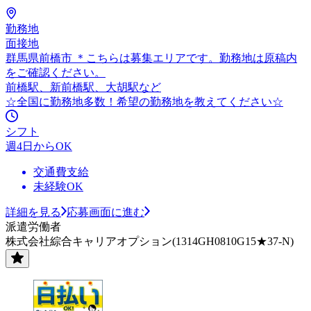
勤務地
面接地
群馬県前橋市 ＊こちらは募集エリアです。勤務地は原稿内
をご確認ください。
前橋駅、新前橋駅、大胡駅など
☆全国に勤務地多数！希望の勤務地を教えてください☆
シフト
週4日からOK
交通費支給
未経験OK
詳細を見る
応募画面に進む
派遣労働者
株式会社綜合キャリアオプション(1314GH0810G15★37-N)