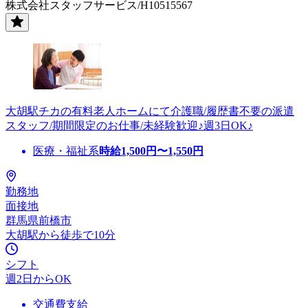
株式会社スタッフサービス/H10515567
大胡駅チカの有料老人ホームにて介護職/履歴書不要の派遣
スタッフ/期間限定のお仕事/未経験歓迎♪週3日OK♪
医療・福祉系
時給
1,500
円〜
1,550
円
勤務地
面接地
群馬県前橋市
大胡駅から徒歩で10分
シフト
週2日からOK
交通費支給