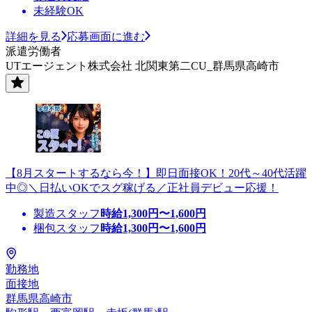
未経験OK
詳細を見る
応募画面に進む
派遣労働者
UTエージェント株式会社 北関東第二CU_群馬県高崎市
【8月スタートするなら今！】即日面接OK！20代～40代活躍
中◎＼日払いOKでスグ稼げる／正社員デビュー応援！
製造スタッフ
時給
1,300
円〜
1,600
円
梱包スタッフ
時給
1,300
円〜
1,600
円
勤務地
面接地
群馬県高崎市