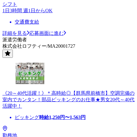
シフト
1日3時間 週1日からOK
交通費支給
詳細を見る
応募画面に進む
派遣労働者
株式会社ロフティー/MA20001727
《20～40代活躍！》＊高時給◎【群馬県前橋市】空調完備の
室内でカンタン！部品ピッキングのお仕事★男女20代～40代
活躍中！
ピッキング
時給
1,250
円〜
1,563
円
勤務地