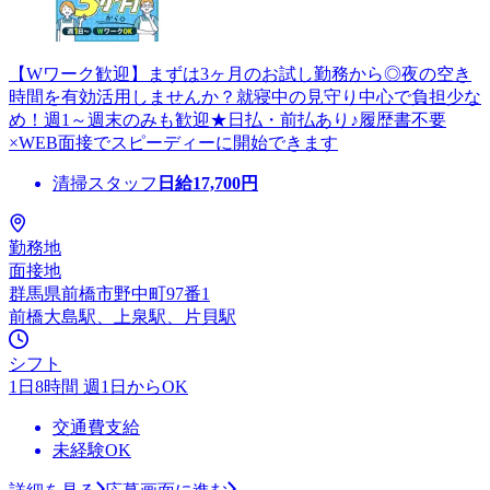
【Wワーク歓迎】まずは3ヶ月のお試し勤務から◎夜の空き
時間を有効活用しませんか？就寝中の見守り中心で負担少な
め！週1～週末のみも歓迎★日払・前払あり♪履歴書不要
×WEB面接でスピーディーに開始できます
清掃スタッフ
日給
17,700
円
勤務地
面接地
群馬県前橋市野中町97番1
前橋大島駅、上泉駅、片貝駅
シフト
1日8時間 週1日からOK
交通費支給
未経験OK