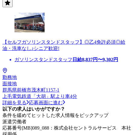
【セルフガソリンスタンドスタッフ】◎乙4免許必須◎給
油・洗車なし♪シニア歓迎!
ガソリンスタンドスタッフ
日給
8,837
円〜
9,302
円
勤務地
面接地
群馬県前橋市茂木町1157-1
上毛電気鉄道「大胡」駅より車4分
詳細を見る
応募画面に進む
以下の求人はいかがですか？
条件を緩めてヒットした求人情報をピックアップ
派遣労働者
応募番号[MB]089_088：株式会社セントラルサービス 本社
採用係