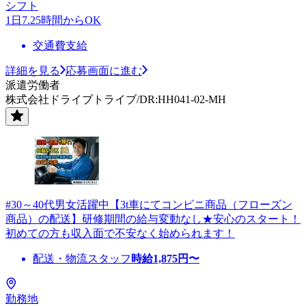
シフト
1日7.25時間からOK
交通費支給
詳細を見る
応募画面に進む
派遣労働者
株式会社ドライブトライブ/DR:HH041-02-MH
#30～40代男女活躍中【3t車にてコンビニ商品（フローズン
商品）の配送】研修期間の給与変動なし★安心のスタート！
初めての方も収入面で不安なく始められます！
配送・物流スタッフ
時給
1,875
円〜
勤務地