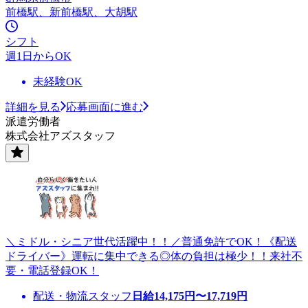
前橋駅、新前橋駅、大胡駅
シフト
週1日からOK
未経験OK
詳細を見る
応募画面に進む
派遣労働者
株式会社アズスタッフ
＼ミドル・シニア世代活躍中！！／普通免許でOK！《配送
ドライバー》運転に集中できる◎体の負担は極少！！来社不
要・電話登録OK！
配送・物流スタッフ
日給
14,175
円〜
17,719
円