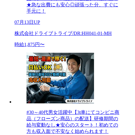
★急な出費にも安心◎頑張った分、すぐに
手元に！
07月13日UP
株式会社ドライブトライブ/DR:HH041-01-MH
時給1,875円〜
#30～40代男女活躍中【3t車にてコンビニ商
品（フローズン商品）の配送】研修期間の
給与変動なし★安心のスタート！初めての
方も収入面で不安なく始められます！