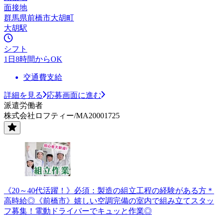
面接地
群馬県前橋市大胡町
大胡駅
シフト
1日8時間からOK
交通費支給
詳細を見る
応募画面に進む
派遣労働者
株式会社ロフティー/MA20001725
《20～40代活躍！》必須：製造の組立工程の経験がある方＊
高時給◎《前橋市》嬉しい空調完備の室内で組み立てスタッ
フ募集！電動ドライバーでキュッと作業◎