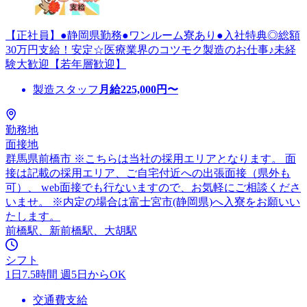
【正社員】●静岡県勤務●ワンルーム寮あり●入社特典◎総額
30万円支給！安定☆医療業界のコツモク製造のお仕事♪未経
験大歓迎【若年層歓迎】
製造スタッフ
月給
225,000
円〜
勤務地
面接地
群馬県前橋市 ※こちらは当社の採用エリアとなります。 面
接は記載の採用エリア、ご自宅付近への出張面接（県外も
可）、 web面接でも行ないますので、お気軽にご相談くださ
いませ。 ※内定の場合は富士宮市(静岡県)へ入寮をお願いい
たします。
前橋駅、新前橋駅、大胡駅
シフト
1日7.5時間 週5日からOK
交通費支給