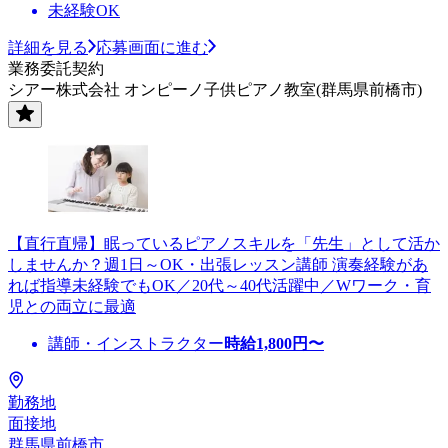
未経験OK
詳細を見る
応募画面に進む
業務委託契約
シアー株式会社 オンピーノ子供ピアノ教室(群馬県前橋市)
【直行直帰】眠っているピアノスキルを「先生」として活か
しませんか？週1日～OK・出張レッスン講師 演奏経験があ
れば指導未経験でもOK／20代～40代活躍中／Wワーク・育
児との両立に最適
講師・インストラクター
時給
1,800
円〜
勤務地
面接地
群馬県前橋市