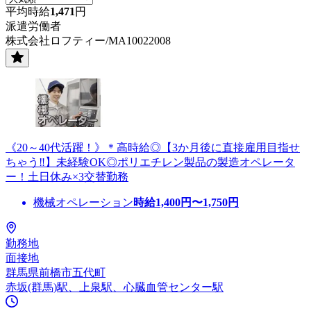
平均時給
1,471
円
派遣労働者
株式会社ロフティー/MA10022008
《20～40代活躍！》＊高時給◎【3か月後に直接雇用目指せ
ちゃう‼】未経験OK◎ポリエチレン製品の製造オペレータ
ー！土日休み×3交替勤務
機械オペレーション
時給
1,400
円〜
1,750
円
勤務地
面接地
群馬県前橋市五代町
赤坂(群馬)駅、上泉駅、心臓血管センター駅