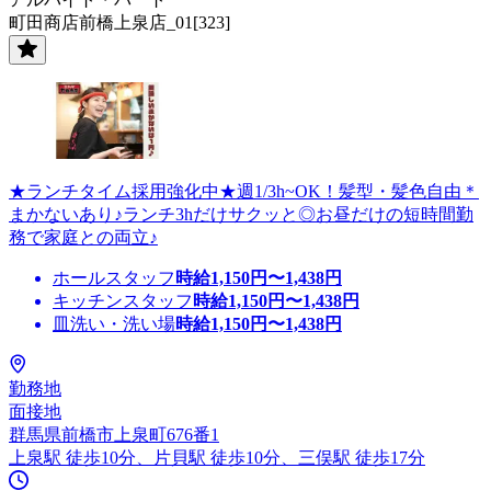
町田商店前橋上泉店_01[323]
★ランチタイム採用強化中★週1/3h~OK！髪型・髪色自由＊
まかないあり♪ランチ3hだけサクッと◎お昼だけの短時間勤
務で家庭との両立♪
ホールスタッフ
時給
1,150
円〜
1,438
円
キッチンスタッフ
時給
1,150
円〜
1,438
円
皿洗い・洗い場
時給
1,150
円〜
1,438
円
勤務地
面接地
群馬県前橋市上泉町676番1
上泉駅 徒歩10分、片貝駅 徒歩10分、三俣駅 徒歩17分