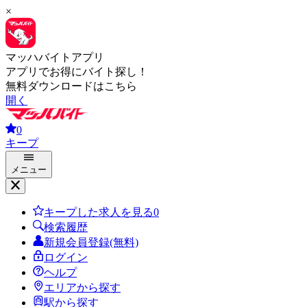
×
マッハバイトアプリ
アプリでお得にバイト探し！
無料ダウンロードはこちら
開く
0
キープ
メニュー
キープした求人を見る
0
検索履歴
新規会員登録(無料)
ログイン
ヘルプ
エリアから探す
駅から探す