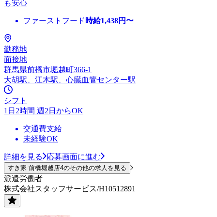
も安心
ファーストフード
時給
1,438
円〜
勤務地
面接地
群馬県前橋市堀越町366-1
大胡駅、江木駅、心臓血管センター駅
シフト
1日2時間 週2日からOK
交通費支給
未経験OK
詳細を見る
応募画面に進む
すき家 前橋堀越店4のその他の求人を見る
派遣労働者
株式会社スタッフサービス/H10512891