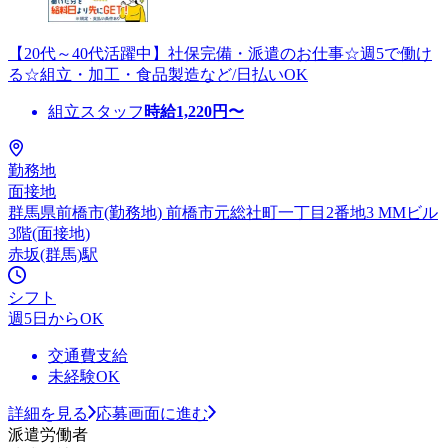
【20代～40代活躍中】社保完備・派遣のお仕事☆週5で働け
る☆組立・加工・食品製造など/日払いOK
組立スタッフ
時給
1,220
円〜
勤務地
面接地
群馬県前橋市(勤務地) 前橋市元総社町一丁目2番地3 MMビル
3階(面接地)
赤坂(群馬)駅
シフト
週5日からOK
交通費支給
未経験OK
詳細を見る
応募画面に進む
派遣労働者