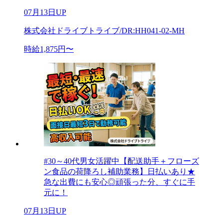
07月13日UP
株式会社ドライブトライブ/DR:HH041-02-MH
時給1,875円〜
#30～40代男女活躍中【配送助手＋フローズ
ン食品の荷降ろし補助業務】日払いあり★
急な出費にも安心◎頑張った分、すぐに手
元に！
07月13日UP