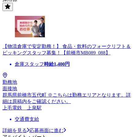
【物流倉庫で安定勤務！】 食品・飲料のフォークリフト＆
ピッキングスタッフ募集！【前橋市MB089_088】
倉庫スタッフ
時給
1,400
円
勤務地
面接地
群馬県前橋市五代町 ※こちらは勤務エリアとなります。詳
細は原稿内をご確認ください。
上毛電鉄 上泉駅
交通費支給
詳細を見る
応募画面に進む
アルバイト・パート