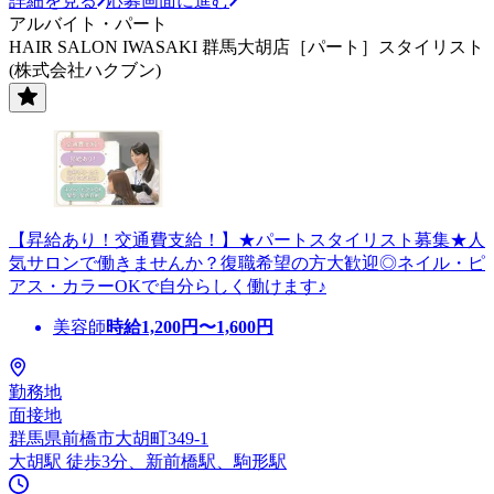
詳細を見る
応募画面に進む
アルバイト・パート
HAIR SALON IWASAKI 群馬大胡店［パート］スタイリスト
(株式会社ハクブン)
【昇給あり！交通費支給！】★パートスタイリスト募集★人
気サロンで働きませんか？復職希望の方大歓迎◎ネイル・ピ
アス・カラーOKで自分らしく働けます♪
美容師
時給
1,200
円〜
1,600
円
勤務地
面接地
群馬県前橋市大胡町349-1
大胡駅 徒歩3分、新前橋駅、駒形駅