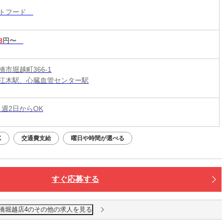
ストフード
8
円〜
市堀越町366-1
江木駅、心臓血管センター駅
 週2日からOK
K
交通費支給
曜日や時間が選べる
すぐ応募する
前橋堀越店4のその他の求人を見る