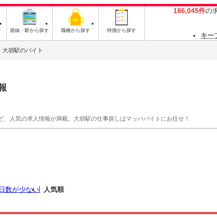
186,045件
の
す
路線・駅から探す
職種から探す
特徴から探す
キー
大胡駅のバイト
報
ど、人気の求人情報が満載。大胡駅の仕事探しはマッハバイトにお任せ！
日数が少ない
人気順