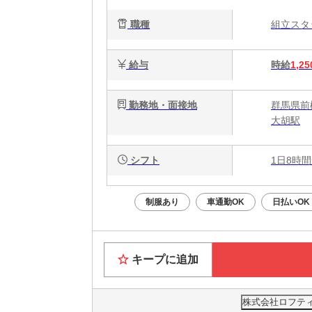
と
職種
組立ス
給与
時給
1,25
勤務地・面接地
群馬県前
大胡駅
シフト
1日8時間
制服あり
車通勤OK
日払いOK
キープに追加
株式会社ロフティー