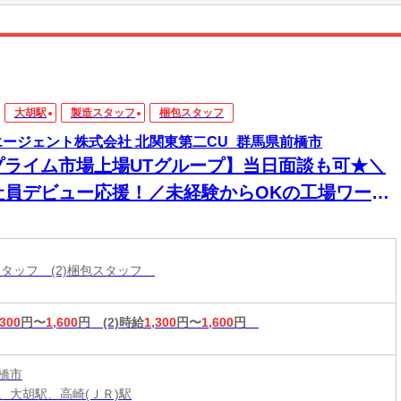
大胡駅
製造スタッフ
梱包スタッフ
エージェント株式会社 北関東第二CU_群馬県前橋市
プライム市場上場UTグループ】当日面談も可★＼
社員デビュー応援！／未経験からOKの工場ワー
！電話・WEBにてスピード選考！日払いOK
造スタッフ (2)梱包スタッフ
,300
円〜
1,600
円
(2)時給
1,300
円〜
1,600
円
橋市
、大胡駅、高崎(ＪＲ)駅