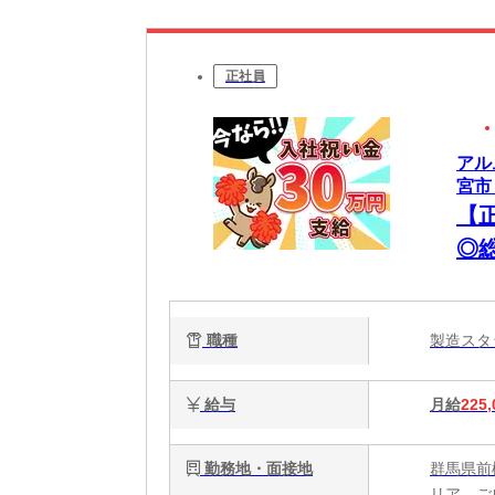
正社員
アル
宮市
【
◎
の
職種
製造ス
給与
月給
225,
勤務地・面接地
群馬県前
リア、ご