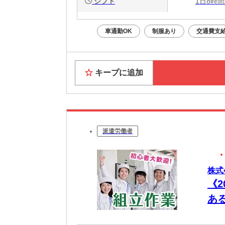
シフト
1日8時間
車通勤OK
制服あり
交通費支
キープに追加
派遣労働者
株式
《
あ
で