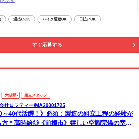
からOK
給
週払いOK
バイク通勤OK
日払いOK
すぐ応募する
大胡駅
組立スタッフ
会社ロフティー/MA20001725
20～40代活躍！》必須：製造の組立工程の経験が
る方＊高時給◎《前橋市》嬉しい空調完備の室内
組み立てスタッフ募集！電動ドライバーでキュッ