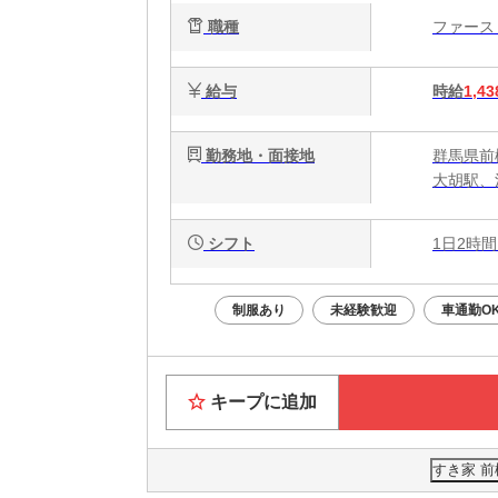
職種
ファー
給与
時給
1,43
勤務地・面接地
群馬県前橋
大胡駅、
シフト
1日2時間
制服あり
未経験歓迎
車通勤O
キープに追加
すき家 