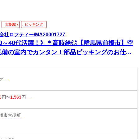
大胡駅
ピッキング
会社ロフティー/MA20001727
20～40代活躍！》＊高時給◎【群馬県前橋市】空
完備の室内でカンタン！部品ピッキングのお仕事
女20代～40代活躍中！
ング
0
円〜
1,563
円
橋市大胡町