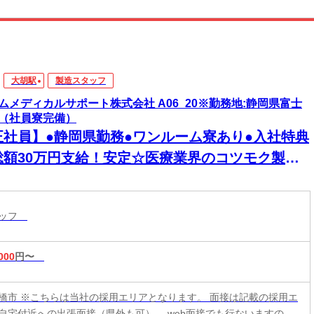
大胡駅
製造スタッフ
ムメディカルサポート株式会社 A06_20※勤務地:静岡県富士
（社員寮完備）
正社員】●静岡県勤務●ワンルーム寮あり●入社特典
総額30万円支給！安定☆医療業界のコツモク製造
お仕事♪未経験大歓迎【若年層歓迎】
タッフ
000
円〜
橋市 ※こちらは当社の採用エリアとなります。 面接は記載の採用エ
自宅付近への出張面接（県外も可）、 web面接でも行ないますの