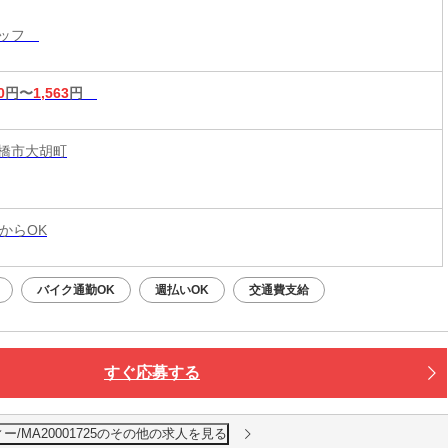
作業◎
タッフ
0
円〜
1,563
円
橋市大胡町
からOK
バイク通勤OK
週払いOK
交通費支給
すぐ応募する
/MA20001725のその他の求人を見る