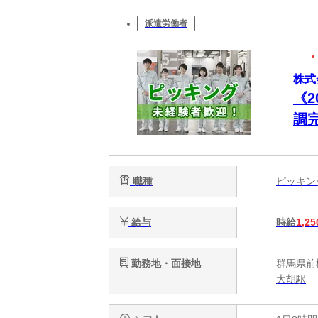
派遣労働者
株式
《
調
★男
職種
ピッキ
給与
時給
1,25
勤務地・面接地
群馬県前
大胡駅