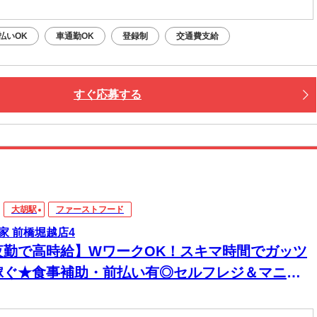
払いOK
車通勤OK
登録制
交通費支給
すぐ応募する
大胡駅
ファーストフード
家 前橋堀越店4
夜勤で高時給】WワークOK！スキマ時間でガッツ
稼ぐ★食事補助・前払い有◎セルフレジ＆マニュ
ル完備で深夜も安心