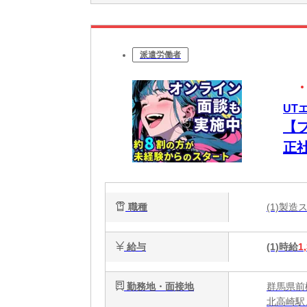
派遣労働者
UT
【
正
ク
職種
(1)製
給与
(1)時給
1
勤務地・面接地
群馬県前
北高崎駅