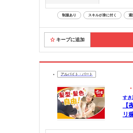
制服あり
スキルが身に付く
週
キープに追加
アルバイト・パート
すき
【
リ
ア