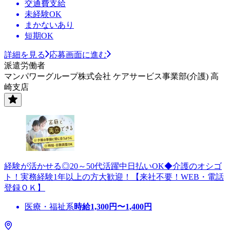
交通費支給
未経験OK
まかないあり
短期OK
詳細を見る
応募画面に進む
派遣労働者
マンパワーグループ株式会社 ケアサービス事業部(介護) 高
崎支店
経験が活かせる◎20～50代活躍中日払いOK◆介護のオシゴ
ト！実務経験1年以上の方大歓迎！【来社不要！WEB・電話
登録ＯＫ】
医療・福祉系
時給
1,300
円〜
1,400
円