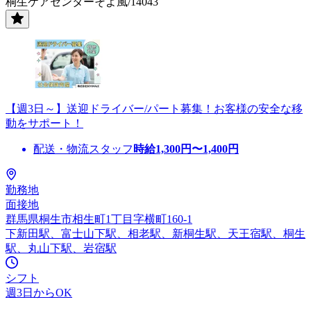
桐生ケアセンターそよ風/14043
【週3日～】送迎ドライバー/パート募集！お客様の安全な移
動をサポート！
配送・物流スタッフ
時給
1,300
円〜
1,400
円
勤務地
面接地
群馬県桐生市相生町1丁目字横町160-1
下新田駅、富士山下駅、相老駅、新桐生駅、天王宿駅、桐生
駅、丸山下駅、岩宿駅
シフト
週3日からOK