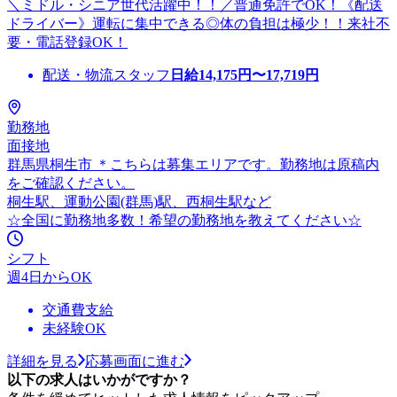
＼ミドル・シニア世代活躍中！！／普通免許でOK！《配送
ドライバー》運転に集中できる◎体の負担は極少！！来社不
要・電話登録OK！
配送・物流スタッフ
日給
14,175
円〜
17,719
円
勤務地
面接地
群馬県桐生市 ＊こちらは募集エリアです。勤務地は原稿内
をご確認ください。
桐生駅、運動公園(群馬)駅、西桐生駅など
☆全国に勤務地多数！希望の勤務地を教えてください☆
シフト
週4日からOK
交通費支給
未経験OK
詳細を見る
応募画面に進む
以下の求人はいかがですか？