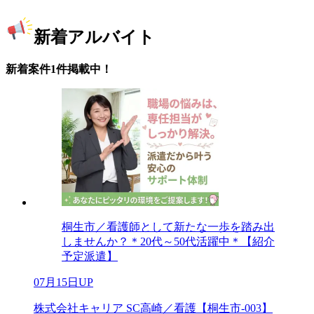
新着アルバイト
新着案件1件掲載中！
桐生市／看護師として新たな一歩を踏み出
しませんか？＊20代～50代活躍中＊【紹介
予定派遣】
07月15日UP
株式会社キャリア SC高崎／看護【桐生市-003】