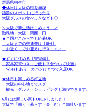
群馬県桐生市
◆休日は大阪の街を満喫
話題のスポットに行ったり
大阪グルメの食べ歩きなども◎
＼大阪で新生活はじめよう！／
勤務地：大阪・関西一円
★全国どこからでも応募OK！
大阪までの交通費は【0円】
お近くまでお迎えに行きますよ！
★すぐに住める【寮完備】
家具家電つき・ご飯も３食付いて快適♪
Wi-Fiもあり！カバンひとつで入居OK！
★休日も楽しめる好立地
大阪の中心地までスグ！
観光・グルメ・ショッピングも満喫できます。
6月には新しい寮もOPENしました！
大阪で「働く・暮らす・楽しむ」全部叶います！