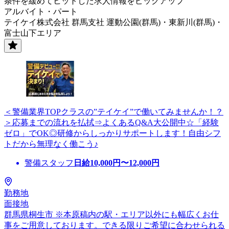
条件を緩めてヒットした求人情報をピックアップ
アルバイト・パート
テイケイ株式会社 群馬支社 運動公園(群馬)・東新川(群馬)・
富士山下エリア
＜警備業界TOPクラスの”テイケイ”で働いてみませんか！？
＞応募までの流れを払拭⇒よくあるQ&A大公開中☆「経験
ゼロ」でOK◎研修からしっかりサポートします！自由シフ
トだから無理なく働こう♪
警備スタッフ
日給
10,000
円〜
12,000
円
勤務地
面接地
群馬県桐生市 ※本原稿内の駅・エリア以外にも幅広くお仕
事をご用意しております。できる限りご希望に合わせられる