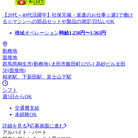
【20代～40代活躍中】社保完備・派遣のお仕事☆週5で働け
る☆マシンへの部品セットや製品の測定/日払いOK
機械オペレーション
時給
1,250
円〜
1,563
円
勤務地
面接地
群馬県桐生市(勤務地) 太田市飯田町1255-1 高砂ビル太田
5F(面接地)
相老駅、下新田駅、富士山下駅
シフト
週5日からOK
交通費支給
未経験OK
詳細を見る
応募画面に進む
アルバイト・パート