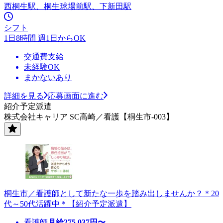
西桐生駅、桐生球場前駅、下新田駅
シフト
1日8時間 週1日からOK
交通費支給
未経験OK
まかないあり
詳細を見る
応募画面に進む
紹介予定派遣
株式会社キャリア SC高崎／看護【桐生市-003】
桐生市／看護師として新たな一歩を踏み出しませんか？＊20
代～50代活躍中＊【紹介予定派遣】
看護師
月給
275,037
円〜