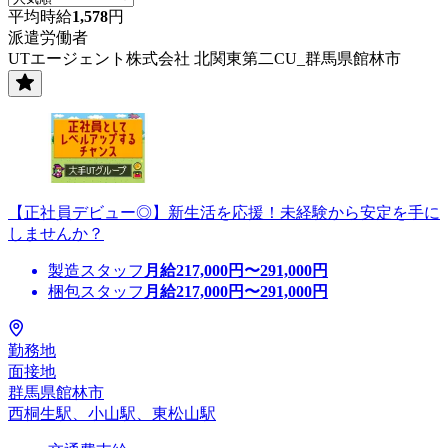
平均時給
1,578
円
派遣労働者
UTエージェント株式会社 北関東第二CU_群馬県館林市
【正社員デビュー◎】新生活を応援！未経験から安定を手に
しませんか？
製造スタッフ
月給
217,000
円〜
291,000
円
梱包スタッフ
月給
217,000
円〜
291,000
円
勤務地
面接地
群馬県館林市
西桐生駅、小山駅、東松山駅