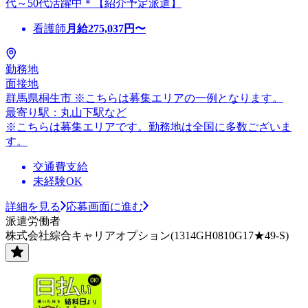
代～50代活躍中＊【紹介予定派遣】
看護師
月給
275,037
円〜
勤務地
面接地
群馬県桐生市 ※こちらは募集エリアの一例となります。
最寄り駅：丸山下駅など
※こちらは募集エリアです。勤務地は全国に多数ございま
す。
交通費支給
未経験OK
詳細を見る
応募画面に進む
派遣労働者
株式会社綜合キャリアオプション(1314GH0810G17★49-S)