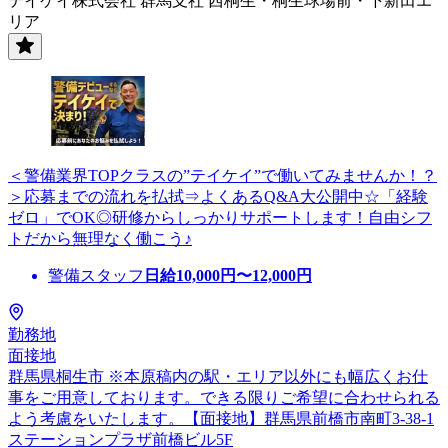
テイケイ株式会社 群馬支社 西桐生・桐生球場前・下新田エ
リア
＜警備業界TOPクラスの”テイケイ”で働いてみませんか！？
＞応募までの流れを払拭⇒よくあるQ&A大公開中☆「経験
ゼロ」でOK◎研修からしっかりサポートします！自由シフ
トだから無理なく働こう♪
警備スタッフ
日給
10,000
円〜
12,000
円
勤務地
面接地
群馬県桐生市 ※本原稿内の駅・エリア以外にも幅広くお仕
事をご用意しております。できる限りご希望に合わせられる
よう考慮をいたします。【面接地】群馬県前橋市南町3-38-1
ステーションプラザ前橋ビル5F