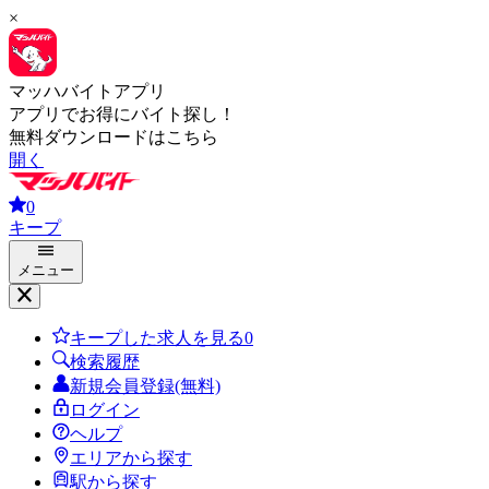
×
マッハバイトアプリ
アプリでお得にバイト探し！
無料ダウンロードはこちら
開く
0
キープ
メニュー
キープした求人を見る
0
検索履歴
新規会員登録(無料)
ログイン
ヘルプ
エリアから探す
駅から探す