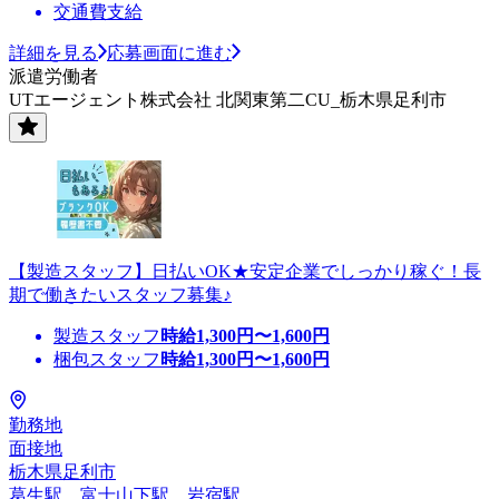
交通費支給
詳細を見る
応募画面に進む
派遣労働者
UTエージェント株式会社 北関東第二CU_栃木県足利市
【製造スタッフ】日払いOK★安定企業でしっかり稼ぐ！長
期で働きたいスタッフ募集♪
製造スタッフ
時給
1,300
円〜
1,600
円
梱包スタッフ
時給
1,300
円〜
1,600
円
勤務地
面接地
栃木県足利市
葛生駅、富士山下駅、岩宿駅