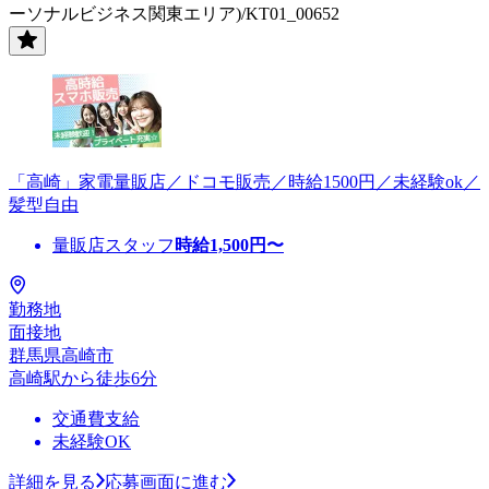
ーソナルビジネス関東エリア)/KT01_00652
「高崎」家電量販店／ドコモ販売／時給1500円／未経験ok／
髪型自由
量販店スタッフ
時給
1,500
円〜
勤務地
面接地
群馬県高崎市
高崎駅から徒歩6分
交通費支給
未経験OK
詳細を見る
応募画面に進む