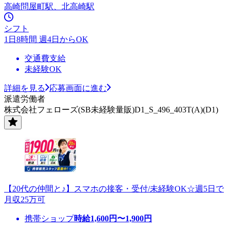
高崎問屋町駅、北高崎駅
シフト
1日8時間 週4日からOK
交通費支給
未経験OK
詳細を見る
応募画面に進む
派遣労働者
株式会社フェローズ(SB未経験量販)D1_S_496_403T(A)(D1)
【20代の仲間と♪】スマホの接客・受付/未経験OK☆週5日で
月収25万可
携帯ショップ
時給
1,600
円〜
1,900
円