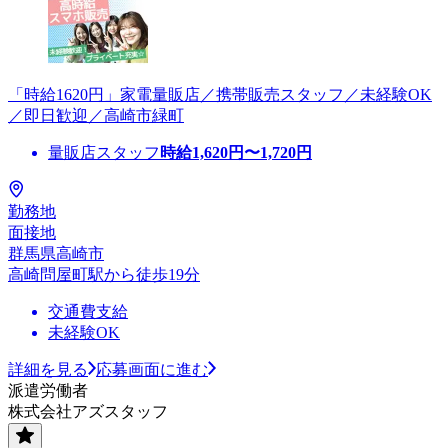
「時給1620円」家電量販店／携帯販売スタッフ／未経験OK
／即日歓迎／高崎市緑町
量販店スタッフ
時給
1,620
円〜
1,720
円
勤務地
面接地
群馬県高崎市
高崎問屋町駅から徒歩19分
交通費支給
未経験OK
詳細を見る
応募画面に進む
派遣労働者
株式会社アズスタッフ