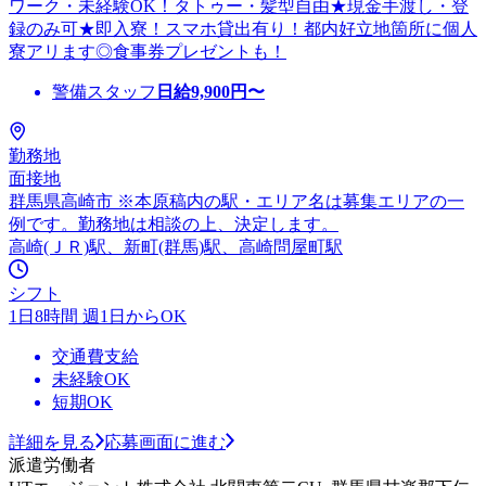
ワーク・未経験OK！タトゥー・髪型自由★現金手渡し・登
録のみ可★即入寮！スマホ貸出有り！都内好立地箇所に個人
寮アリます◎食事券プレゼントも！
警備スタッフ
日給
9,900
円〜
勤務地
面接地
群馬県高崎市 ※本原稿内の駅・エリア名は募集エリアの一
例です。勤務地は相談の上、決定します。
高崎(ＪＲ)駅、新町(群馬)駅、高崎問屋町駅
シフト
1日8時間 週1日からOK
交通費支給
未経験OK
短期OK
詳細を見る
応募画面に進む
派遣労働者