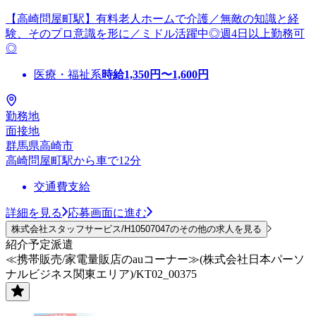
【高崎問屋町駅】有料老人ホームで介護／無敵の知識と経
験、そのプロ意識を形に／ミドル活躍中◎週4日以上勤務可
◎
医療・福祉系
時給
1,350
円〜
1,600
円
勤務地
面接地
群馬県高崎市
高崎問屋町駅から車で12分
交通費支給
詳細を見る
応募画面に進む
株式会社スタッフサービス/H10507047のその他の求人を見る
紹介予定派遣
≪携帯販売/家電量販店のauコーナー≫(株式会社日本パーソ
ナルビジネス関東エリア)/KT02_00375