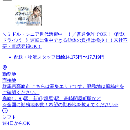
＼ミドル・シニア世代活躍中！！／普通免許でOK！《配送
ドライバー》運転に集中できる◎体の負担は極少！！来社不
要・電話登録OK！
配送・物流スタッフ
日給
14,175
円〜
17,719
円
勤務地
面接地
群馬県高崎市 こちらは募集エリアです。勤務地は原稿内を
ご確認ください。
高崎(ＪＲ)駅、新町(群馬)駅、高崎問屋町駅など
☆全国に勤務地多数！希望の勤務地を教えてください☆
シフト
週4日からOK