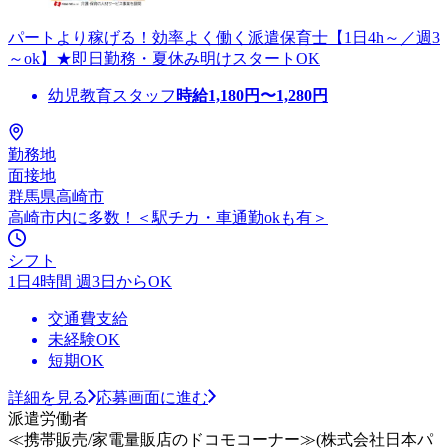
パートより稼げる！効率よく働く派遣保育士【1日4h～／週3
～ok】★即日勤務・夏休み明けスタートOK
幼児教育スタッフ
時給
1,180
円〜
1,280
円
勤務地
面接地
群馬県高崎市
高崎市内に多数！＜駅チカ・車通勤okも有＞
シフト
1日4時間 週3日からOK
交通費支給
未経験OK
短期OK
詳細を見る
応募画面に進む
派遣労働者
≪携帯販売/家電量販店のドコモコーナー≫(株式会社日本パ