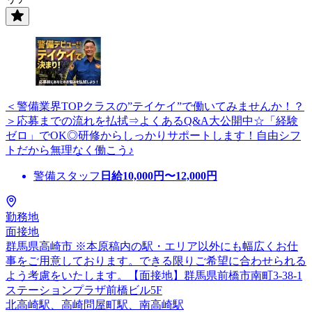
＜警備業界TOPクラスの”テイケイ”で働いてみませんか！？
＞応募までの流れを払拭⇒よくあるQ&A大公開中☆「経験
ゼロ」でOK◎研修からしっかりサポートします！自由シフ
トだから無理なく働こう♪
警備スタッフ
日給
10,000
円〜
12,000
円
勤務地
面接地
群馬県高崎市 ※本原稿内の駅・エリア以外にも幅広くお仕
事をご用意しております。できる限りご希望に合わせられる
よう考慮をいたします。【面接地】群馬県前橋市南町3-38-1
ステーションプラザ前橋ビル5F
北高崎駅、高崎問屋町駅、南高崎駅