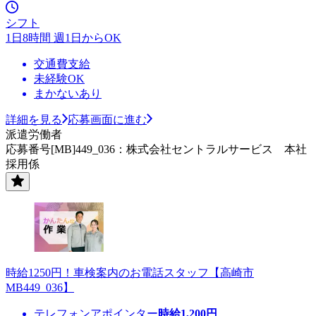
シフト
1日8時間 週1日からOK
交通費支給
未経験OK
まかないあり
詳細を見る
応募画面に進む
派遣労働者
応募番号[MB]449_036：株式会社セントラルサービス 本社
採用係
時給1250円！車検案内のお電話スタッフ【高崎市
MB449_036】
テレフォンアポインター
時給
1,200
円