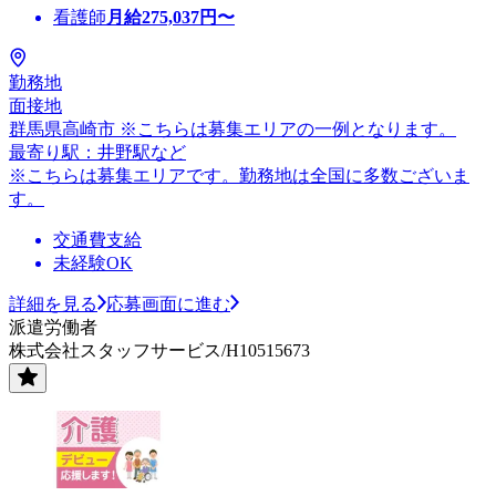
看護師
月給
275,037
円〜
勤務地
面接地
群馬県高崎市 ※こちらは募集エリアの一例となります。
最寄り駅：井野駅など
※こちらは募集エリアです。勤務地は全国に多数ございま
す。
交通費支給
未経験OK
詳細を見る
応募画面に進む
派遣労働者
株式会社スタッフサービス/H10515673