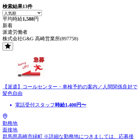
検索結果
13
件
平均時給
1,588
円
新着
派遣労働者
株式会社G&G 高崎営業所(897758)
【派遣】コールセンター・車検予約の案内／人間関係良好で
髪色自由
電話受付スタッフ
時給
1,400
円〜
勤務地
面接地
群馬県高崎市緑町 ※詳細な勤務地につきましては、応募後