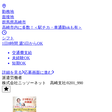
勤務地
面接地
群馬県高崎市
高崎市内に多数！＜駅チカ・車通勤okも有＞
シフト
1日8時間 週5日からOK
交通費支給
未経験OK
短期OK
詳細を見る
応募画面に進む
派遣労働者
株式会社ニッソーネット 高崎支社/0201_990