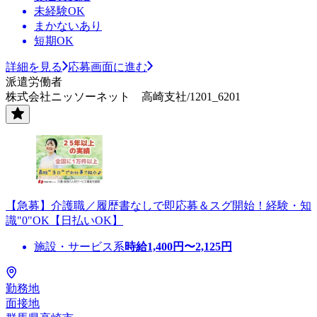
未経験OK
まかないあり
短期OK
詳細を見る
応募画面に進む
派遣労働者
株式会社ニッソーネット 高崎支社/1201_6201
【急募】介護職／履歴書なしで即応募＆スグ開始！経験・知
識"0"OK【日払いOK】
施設・サービス系
時給
1,400
円〜
2,125
円
勤務地
面接地