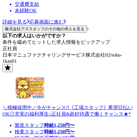
交通費支給
未経験OK
詳細を見る
応募画面に進む
株式会社アズスタッフのその他の求人を見る
以下の求人はいかがですか？
条件を緩めてヒットした求人情報をピックアップ
正社員
日本マニュファクチャリングサービス株式会社02/soku-
1kan01
＼積極採用中／今がチャンス!!《工場スタッフ》希望日払い
OK◎充実の福利厚生♪正社員&超好待遇で働くチャンス★*
製造スタッフ
時給
1,250
円〜
検査スタッフ
時給
1,250
円〜