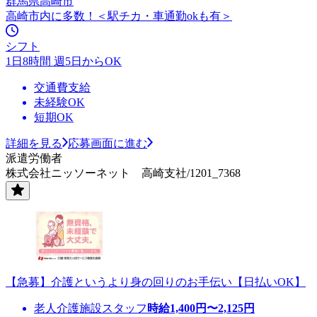
群馬県高崎市
高崎市内に多数！＜駅チカ・車通勤okも有＞
シフト
1日8時間 週5日からOK
交通費支給
未経験OK
短期OK
詳細を見る
応募画面に進む
派遣労働者
株式会社ニッソーネット 高崎支社/1201_7368
【急募】介護というより身の回りのお手伝い【日払いOK】
老人介護施設スタッフ
時給
1,400
円〜
2,125
円