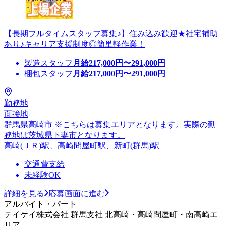
【長期フルタイムスタッフ募集♪】住み込み歓迎★社宅補助
あり♪キャリア支援制度◎簡単軽作業！
製造スタッフ
月給
217,000
円〜
291,000
円
梱包スタッフ
月給
217,000
円〜
291,000
円
勤務地
面接地
群馬県高崎市 ※こちらは募集エリアとなります。実際の勤
務地は茨城県下妻市となります。
高崎(ＪＲ)駅、高崎問屋町駅、新町(群馬)駅
交通費支給
未経験OK
詳細を見る
応募画面に進む
アルバイト・パート
テイケイ株式会社 群馬支社 北高崎・高崎問屋町・南高崎エ
リア