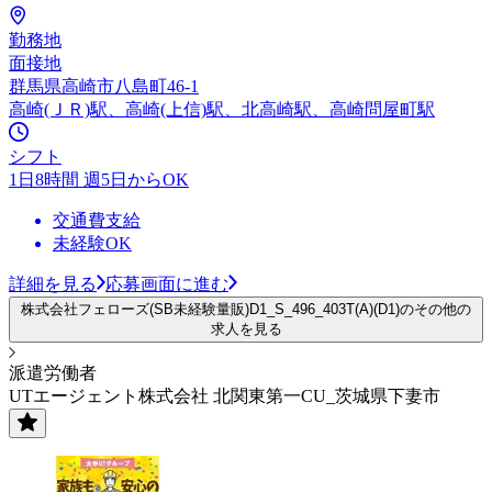
勤務地
面接地
群馬県高崎市八島町46-1
高崎(ＪＲ)駅、高崎(上信)駅、北高崎駅、高崎問屋町駅
シフト
1日8時間 週5日からOK
交通費支給
未経験OK
詳細を見る
応募画面に進む
株式会社フェローズ(SB未経験量販)D1_S_496_403T(A)(D1)のその他の
求人を見る
派遣労働者
UTエージェント株式会社 北関東第一CU_茨城県下妻市