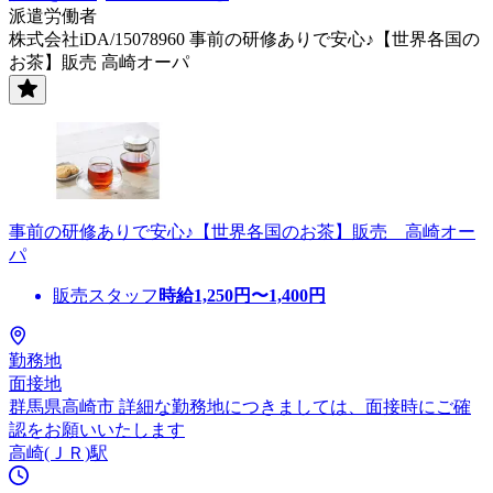
派遣労働者
株式会社iDA/15078960 事前の研修ありで安心♪【世界各国の
お茶】販売 高崎オーパ
事前の研修ありで安心♪【世界各国のお茶】販売 高崎オー
パ
販売スタッフ
時給
1,250
円〜
1,400
円
勤務地
面接地
群馬県高崎市 詳細な勤務地につきましては、面接時にご確
認をお願いいたします
高崎(ＪＲ)駅