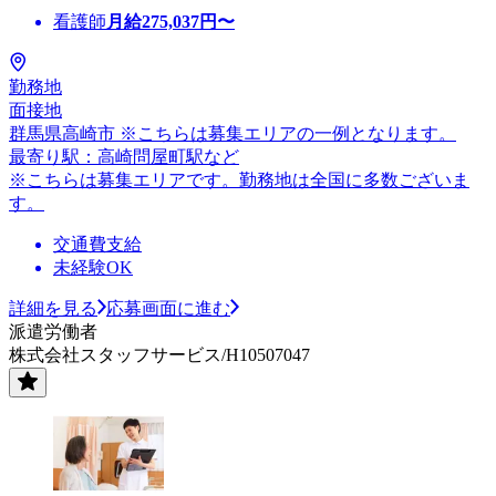
看護師
月給
275,037
円〜
勤務地
面接地
群馬県高崎市 ※こちらは募集エリアの一例となります。
最寄り駅：高崎問屋町駅など
※こちらは募集エリアです。勤務地は全国に多数ございま
す。
交通費支給
未経験OK
詳細を見る
応募画面に進む
派遣労働者
株式会社スタッフサービス/H10507047