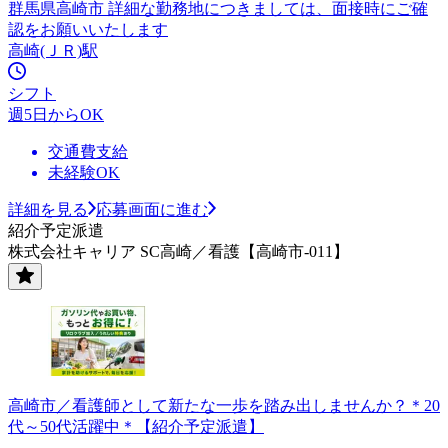
群馬県高崎市 詳細な勤務地につきましては、面接時にご確
認をお願いいたします
高崎(ＪＲ)駅
シフト
週5日からOK
交通費支給
未経験OK
詳細を見る
応募画面に進む
紹介予定派遣
株式会社キャリア SC高崎／看護【高崎市-011】
高崎市／看護師として新たな一歩を踏み出しませんか？＊20
代～50代活躍中＊【紹介予定派遣】