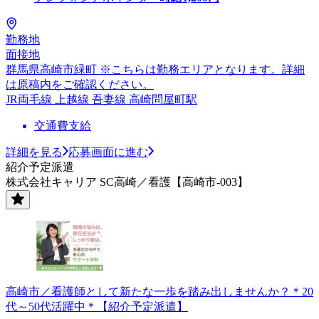
勤務地
面接地
群馬県高崎市緑町 ※こちらは勤務エリアとなります。詳細
は原稿内をご確認ください。
JR両毛線 上越線 吾妻線 高崎問屋町駅
交通費支給
詳細を見る
応募画面に進む
紹介予定派遣
株式会社キャリア SC高崎／看護【高崎市-003】
高崎市／看護師として新たな一歩を踏み出しませんか？＊20
代～50代活躍中＊【紹介予定派遣】