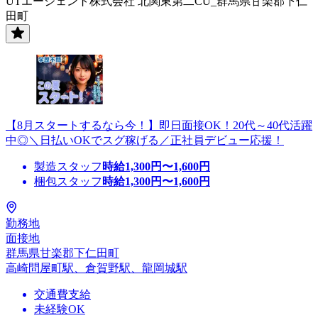
UTエージェント株式会社 北関東第二CU_群馬県甘楽郡下仁
田町
【8月スタートするなら今！】即日面接OK！20代～40代活躍
中◎＼日払いOKでスグ稼げる／正社員デビュー応援！
製造スタッフ
時給
1,300
円〜
1,600
円
梱包スタッフ
時給
1,300
円〜
1,600
円
勤務地
面接地
群馬県甘楽郡下仁田町
高崎問屋町駅、倉賀野駅、龍岡城駅
交通費支給
未経験OK