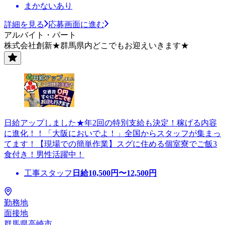
まかないあり
詳細を見る
応募画面に進む
アルバイト・パート
株式会社創新★群馬県内どこでもお迎えいきます★
日給アップしました★年2回の特別支給も決定！稼げる内容
に進化！！「大阪においでよ！」全国からスタッフが集まっ
てます！【現場での簡単作業】スグに住める個室寮でご飯3
食付き！男性活躍中！
工事スタッフ
日給
10,500
円〜
12,500
円
勤務地
面接地
群馬県高崎市