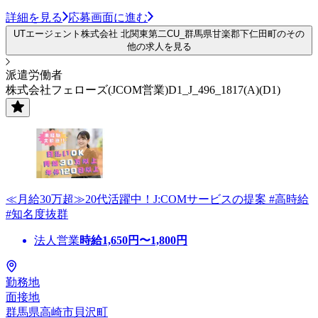
詳細を見る
応募画面に進む
UTエージェント株式会社 北関東第二CU_群馬県甘楽郡下仁田町のその
他の求人を見る
派遣労働者
株式会社フェローズ(JCOM営業)D1_J_496_1817(A)(D1)
≪月給30万超≫20代活躍中！J:COMサービスの提案 #高時給
#知名度抜群
法人営業
時給
1,650
円〜
1,800
円
勤務地
面接地
群馬県高崎市貝沢町