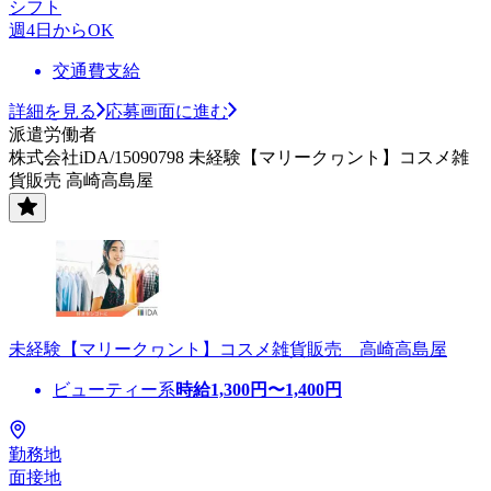
シフト
週4日からOK
交通費支給
詳細を見る
応募画面に進む
派遣労働者
株式会社iDA/15090798 未経験【マリークヮント】コスメ雑
貨販売 高崎高島屋
未経験【マリークヮント】コスメ雑貨販売 高崎高島屋
ビューティー系
時給
1,300
円〜
1,400
円
勤務地
面接地