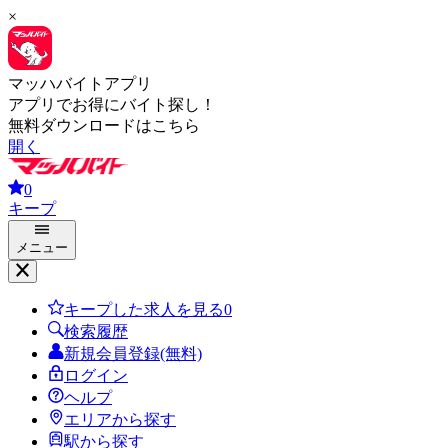
×
マッハバイトアプリ
アプリでお得にバイト探し！
無料ダウンロードはこちら
開く
0
キープ
メニュー
キープした求人を見る
0
検索履歴
新規会員登録(無料)
ログイン
ヘルプ
エリアから探す
駅から探す