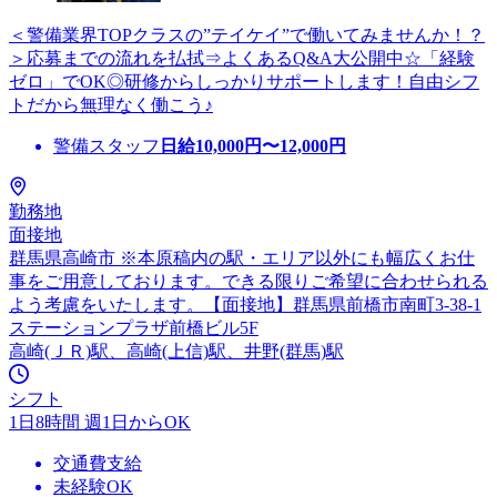
＜警備業界TOPクラスの”テイケイ”で働いてみませんか！？
＞応募までの流れを払拭⇒よくあるQ&A大公開中☆「経験
ゼロ」でOK◎研修からしっかりサポートします！自由シフ
トだから無理なく働こう♪
警備スタッフ
日給
10,000
円〜
12,000
円
勤務地
面接地
群馬県高崎市 ※本原稿内の駅・エリア以外にも幅広くお仕
事をご用意しております。できる限りご希望に合わせられる
よう考慮をいたします。【面接地】群馬県前橋市南町3-38-1
ステーションプラザ前橋ビル5F
高崎(ＪＲ)駅、高崎(上信)駅、井野(群馬)駅
シフト
1日8時間 週1日からOK
交通費支給
未経験OK