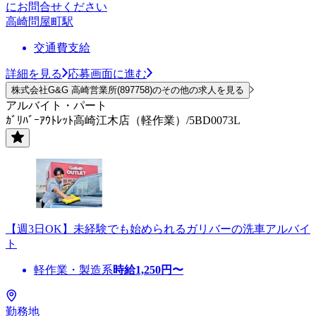
にお問合せください
高崎問屋町駅
交通費支給
詳細を見る
応募画面に進む
株式会社G&G 高崎営業所(897758)のその他の求人を見る
アルバイト・パート
ｶﾞﾘﾊﾞｰｱｳﾄﾚｯﾄ高崎江木店（軽作業）/5BD0073L
【週3日OK】未経験でも始められるガリバーの洗車アルバイ
ト
軽作業・製造系
時給
1,250
円〜
勤務地