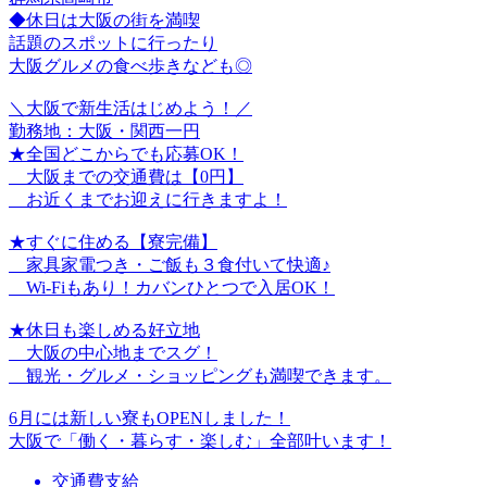
◆休日は大阪の街を満喫
話題のスポットに行ったり
大阪グルメの食べ歩きなども◎
＼大阪で新生活はじめよう！／
勤務地：大阪・関西一円
★全国どこからでも応募OK！
大阪までの交通費は【0円】
お近くまでお迎えに行きますよ！
★すぐに住める【寮完備】
家具家電つき・ご飯も３食付いて快適♪
Wi-Fiもあり！カバンひとつで入居OK！
★休日も楽しめる好立地
大阪の中心地までスグ！
観光・グルメ・ショッピングも満喫できます。
6月には新しい寮もOPENしました！
大阪で「働く・暮らす・楽しむ」全部叶います！
交通費支給