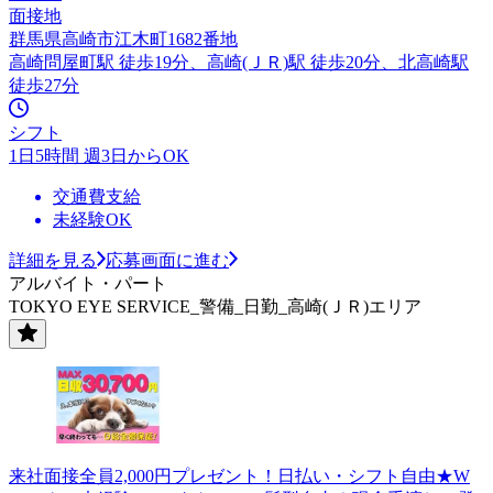
面接地
群馬県高崎市江木町1682番地
高崎問屋町駅 徒歩19分、高崎(ＪＲ)駅 徒歩20分、北高崎駅
徒歩27分
シフト
1日5時間 週3日からOK
交通費支給
未経験OK
詳細を見る
応募画面に進む
アルバイト・パート
TOKYO EYE SERVICE_警備_日勤_高崎(ＪＲ)エリア
来社面接全員2,000円プレゼント！日払い・シフト自由★W