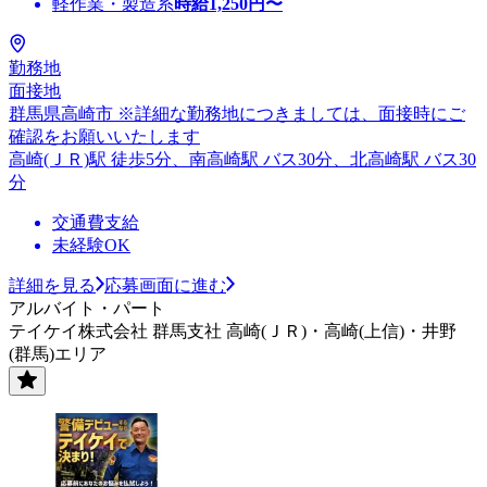
軽作業・製造系
時給
1,250
円〜
勤務地
面接地
群馬県高崎市 ※詳細な勤務地につきましては、面接時にご
確認をお願いいたします
高崎(ＪＲ)駅 徒歩5分、南高崎駅 バス30分、北高崎駅 バス30
分
交通費支給
未経験OK
詳細を見る
応募画面に進む
アルバイト・パート
テイケイ株式会社 群馬支社 高崎(ＪＲ)・高崎(上信)・井野
(群馬)エリア