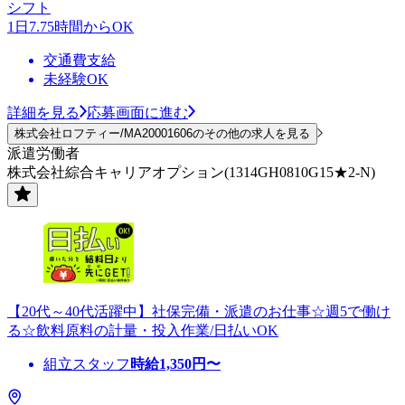
シフト
1日7.75時間からOK
交通費支給
未経験OK
詳細を見る
応募画面に進む
株式会社ロフティー/MA20001606のその他の求人を見る
派遣労働者
株式会社綜合キャリアオプション(1314GH0810G15★2-N)
【20代～40代活躍中】社保完備・派遣のお仕事☆週5で働け
る☆飲料原料の計量・投入作業/日払いOK
組立スタッフ
時給
1,350
円〜