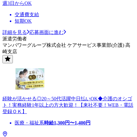
週3日からOK
交通費支給
短期OK
詳細を見る
応募画面に進む
派遣労働者
マンパワーグループ株式会社 ケアサービス事業部(介護) 高
崎支店
経験が活かせる◎20～50代活躍中日払いOK◆介護のオシゴ
ト！実務経験1年以上の方大歓迎！【来社不要！WEB・電話
登録ＯＫ】
医療・福祉系
時給
1,300
円〜
1,400
円