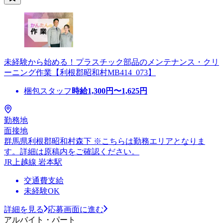
未経験から始める！プラスチック部品のメンテナンス・クリ
ーニング作業【利根郡昭和村MB414_073】
梱包スタッフ
時給
1,300
円〜
1,625
円
勤務地
面接地
群馬県利根郡昭和村森下 ※こちらは勤務エリアとなりま
す。詳細は原稿内をご確認ください。
JR上越線 岩本駅
交通費支給
未経験OK
詳細を見る
応募画面に進む
アルバイト・パート