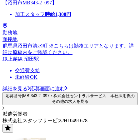
【沼田市MB343-2_097】
加工スタッフ
時給
1,300
円
勤務地
面接地
群馬県沼田市清水町 ※こちらは勤務エリアとなります。詳
細は原稿内をご確認ください。
JR上越線 沼田駅
交通費支給
未経験OK
詳細を見る
応募画面に進む
応募番号[MB]343-2_097：株式会社セントラルサービス 本社採用係の
その他の求人を見る
派遣労働者
株式会社スタッフサービス/H10491678