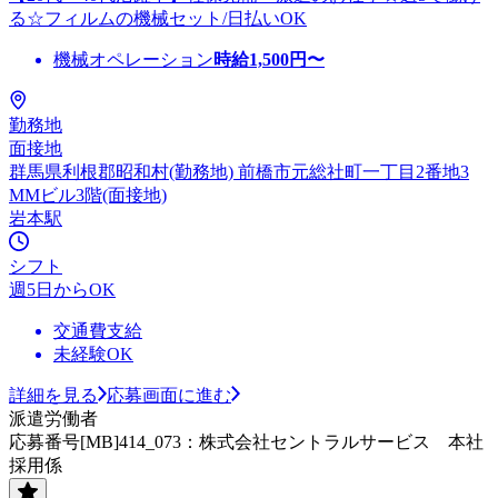
る☆フィルムの機械セット/日払いOK
機械オペレーション
時給
1,500
円〜
勤務地
面接地
群馬県利根郡昭和村(勤務地) 前橋市元総社町一丁目2番地3
MMビル3階(面接地)
岩本駅
シフト
週5日からOK
交通費支給
未経験OK
詳細を見る
応募画面に進む
派遣労働者
応募番号[MB]414_073：株式会社セントラルサービス 本社
採用係