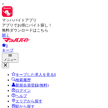
×
マッハバイトアプリ
アプリでお得にバイト探し！
無料ダウンロードはこちら
開く
0
キープ
メニュー
キープした求人を見る
0
検索履歴
新規会員登録(無料)
ログイン
ヘルプ
エリアから探す
駅から探す