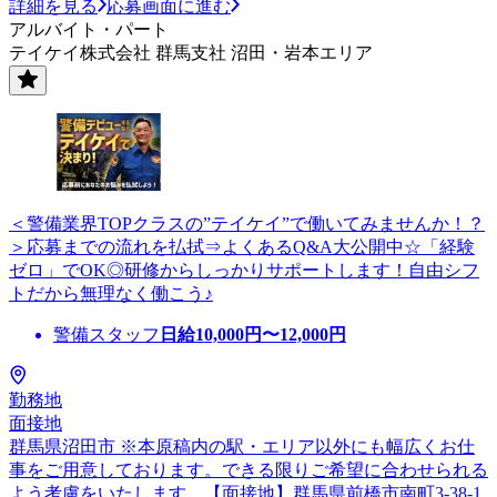
詳細を見る
応募画面に進む
アルバイト・パート
テイケイ株式会社 群馬支社 沼田・岩本エリア
＜警備業界TOPクラスの”テイケイ”で働いてみませんか！？
＞応募までの流れを払拭⇒よくあるQ&A大公開中☆「経験
ゼロ」でOK◎研修からしっかりサポートします！自由シフ
トだから無理なく働こう♪
警備スタッフ
日給
10,000
円〜
12,000
円
勤務地
面接地
群馬県沼田市 ※本原稿内の駅・エリア以外にも幅広くお仕
事をご用意しております。できる限りご希望に合わせられる
よう考慮をいたします。【面接地】群馬県前橋市南町3-38-1