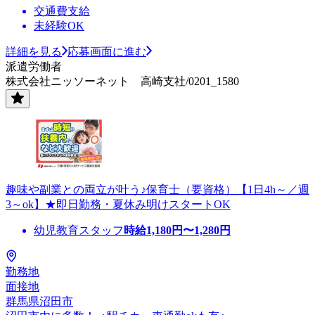
交通費支給
未経験OK
詳細を見る
応募画面に進む
派遣労働者
株式会社ニッソーネット 高崎支社/0201_1580
趣味や副業との両立が叶う♪保育士（要資格）【1日4h～／週
3～ok】★即日勤務・夏休み明けスタートOK
幼児教育スタッフ
時給
1,180
円〜
1,280
円
勤務地
面接地
群馬県沼田市