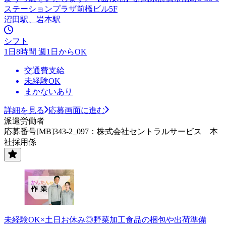
ステーションプラザ前橋ビル5F
沼田駅、岩本駅
シフト
1日8時間 週1日からOK
交通費支給
未経験OK
まかないあり
詳細を見る
応募画面に進む
派遣労働者
応募番号[MB]343-2_097：株式会社セントラルサービス 本
社採用係
未経験OK×土日お休み◎野菜加工食品の梱包や出荷準備