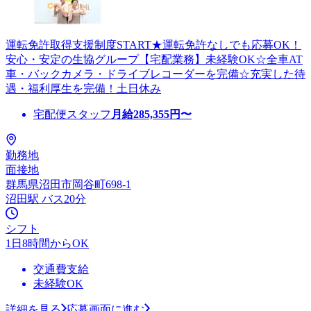
運転免許取得支援制度START★運転免許なしでも応募OK！
安心・安定の生協グループ【宅配業務】未経験OK☆全車AT
車・バックカメラ・ドライブレコーダーを完備☆充実した待
遇・福利厚生を完備！土日休み
宅配便スタッフ
月給
285,355
円〜
勤務地
面接地
群馬県沼田市岡谷町698-1
沼田駅 バス20分
シフト
1日8時間からOK
交通費支給
未経験OK
詳細を見る
応募画面に進む