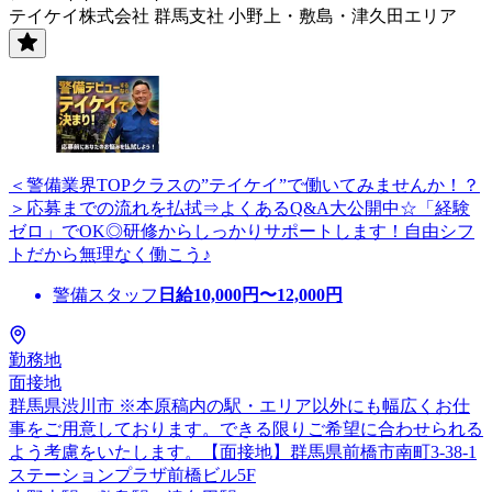
テイケイ株式会社 群馬支社 小野上・敷島・津久田エリア
＜警備業界TOPクラスの”テイケイ”で働いてみませんか！？
＞応募までの流れを払拭⇒よくあるQ&A大公開中☆「経験
ゼロ」でOK◎研修からしっかりサポートします！自由シフ
トだから無理なく働こう♪
警備スタッフ
日給
10,000
円〜
12,000
円
勤務地
面接地
群馬県渋川市 ※本原稿内の駅・エリア以外にも幅広くお仕
事をご用意しております。できる限りご希望に合わせられる
よう考慮をいたします。【面接地】群馬県前橋市南町3-38-1
ステーションプラザ前橋ビル5F