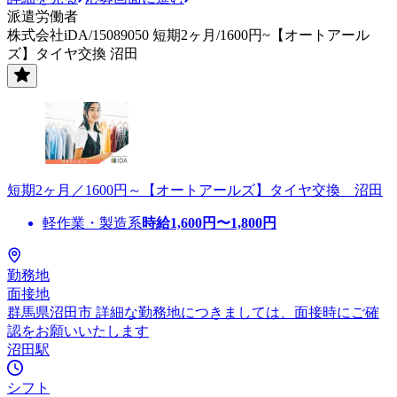
派遣労働者
株式会社iDA/15089050 短期2ヶ月/1600円~【オートアール
ズ】タイヤ交換 沼田
短期2ヶ月／1600円～【オートアールズ】タイヤ交換 沼田
軽作業・製造系
時給
1,600
円〜
1,800
円
勤務地
面接地
群馬県沼田市 詳細な勤務地につきましては、面接時にご確
認をお願いいたします
沼田駅
シフト