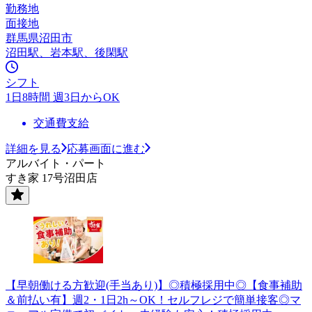
勤務地
面接地
群馬県沼田市
沼田駅、岩本駅、後閑駅
シフト
1日8時間 週3日からOK
交通費支給
詳細を見る
応募画面に進む
アルバイト・パート
すき家 17号沼田店
【早朝働ける方歓迎(手当あり)】◎積極採用中◎【食事補助
＆前払い有】週2・1日2h～OK！セルフレジで簡単接客◎マ