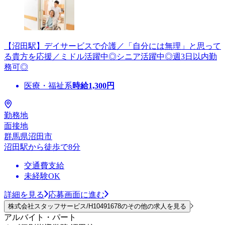
【沼田駅】デイサービスで介護／「自分には無理」と思って
る貴方を応援／ミドル活躍中◎シニア活躍中◎週3日以内勤
務可◎
医療・福祉系
時給
1,300
円
勤務地
面接地
群馬県沼田市
沼田駅から徒歩で8分
交通費支給
未経験OK
詳細を見る
応募画面に進む
株式会社スタッフサービス/H10491678のその他の求人を見る
アルバイト・パート