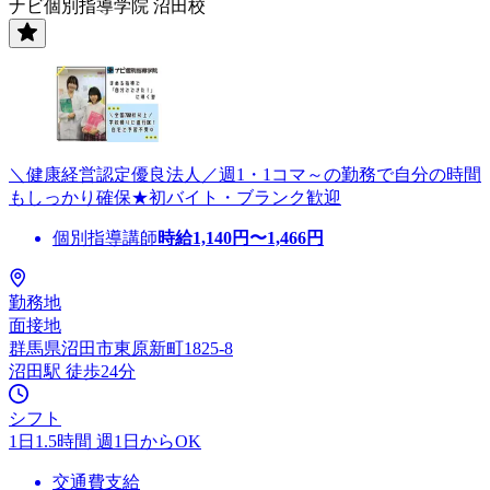
ナビ個別指導学院 沼田校
＼健康経営認定優良法人／週1・1コマ～の勤務で自分の時間
もしっかり確保★初バイト・ブランク歓迎
個別指導講師
時給
1,140
円〜
1,466
円
勤務地
面接地
群馬県沼田市東原新町1825-8
沼田駅 徒歩24分
シフト
1日1.5時間 週1日からOK
交通費支給