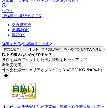
沼田市内に多数！＜駅チカ・車通勤okも有＞
シフト
1日4時間 週3日からOK
交通費支給
未経験OK
短期OK
詳細を見る
応募画面に進む
株式会社ニッソーネット 高崎支社/0201_1580のその他の求人を見る
以下の求人はいかがですか？
条件を緩めてヒットした求人情報をピックアップ
派遣労働者
株式会社綜合キャリアオプション(1314GH0810G15★94-N)
【20代～40代活躍中】社保完備・派遣のお仕事☆週5で働け