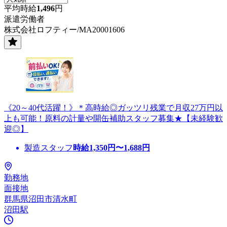
平均時給
1,496
円
派遣労働者
株式会社ロフティー/MA20001606
《20～40代活躍！》＊高時給◎ガッツリ残業で月収27万円以
上も可能！原料の計量や開缶補助スタッフ募集★【未経験歓
迎◎】
製造スタッフ
時給
1,350
円〜
1,688
円
勤務地
面接地
群馬県沼田市清水町
沼田駅