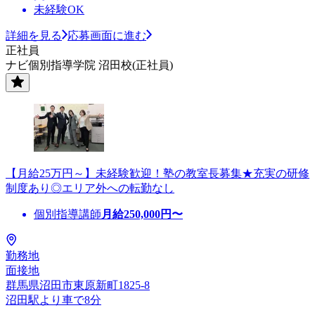
未経験OK
詳細を見る
応募画面に進む
正社員
ナビ個別指導学院 沼田校(正社員)
【月給25万円～】未経験歓迎！塾の教室長募集★充実の研修
制度あり◎エリア外への転勤なし
個別指導講師
月給
250,000
円〜
勤務地
面接地
群馬県沼田市東原新町1825-8
沼田駅より車で8分