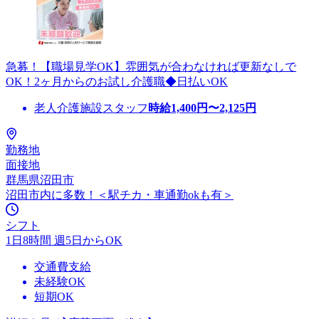
急募！【職場見学OK】雰囲気が合わなければ更新なしで
OK！2ヶ月からのお試し介護職◆日払いOK
老人介護施設スタッフ
時給
1,400
円〜
2,125
円
勤務地
面接地
群馬県沼田市
沼田市内に多数！＜駅チカ・車通勤okも有＞
シフト
1日8時間 週5日からOK
交通費支給
未経験OK
短期OK