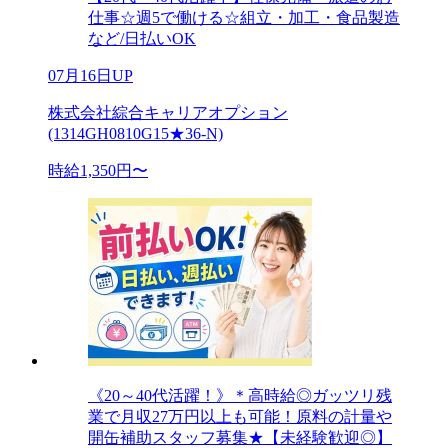
仕事☆週5で働ける☆組立・加工・食品製造
など/日払いOK
07月16日UP
株式会社綜合キャリアオプション
(1314GH0810G15★36-N)
時給1,350円〜
《20～40代活躍！》＊高時給◎ガッツリ残
業で月収27万円以上も可能！原料の計量や
開缶補助スタッフ募集★【未経験歓迎◎】