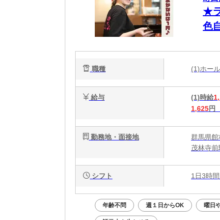
★
色
だ
職種
(1)ホ
給与
(1)時給
1
1,625
円
勤務地・面接地
群馬県館林
茂林寺前
シフト
1日3時間
年齢不問
週１日からOK
曜日