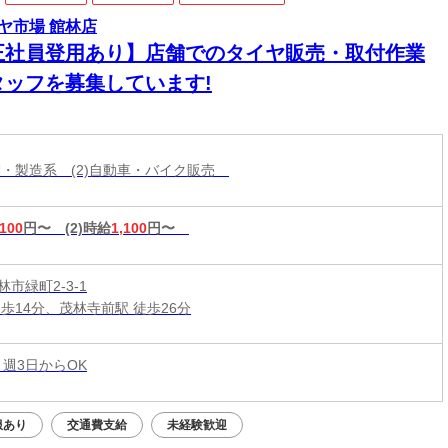
ヤ市場 館林店
正社員登用あり】店舗でのタイヤ販売・取付作業
タッフを募集しています!
作業・製造系 (2)自動車・バイク販売
,100
円〜
(2)時給
1,100
円〜
市緑町2-3-1
徒歩14分、茂林寺前駅 徒歩26分
 週3日からOK
服あり
交通費支給
未経験歓迎