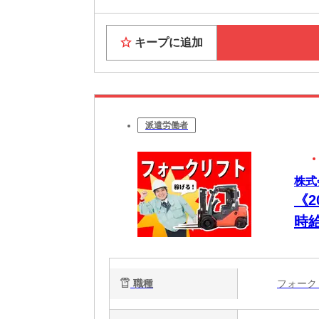
キープに追加
派遣労働者
株式
《
時
業
職種
フォー