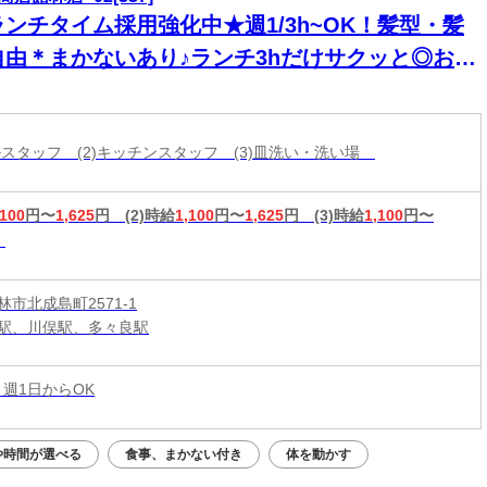
ランチタイム採用強化中★週1/3h~OK！髪型・髪
自由＊まかないあり♪ランチ3hだけサクッと◎お昼
けの短時間勤務で家庭との両立♪
ールスタッフ (2)キッチンスタッフ (3)皿洗い・洗い場
,100
円〜
1,625
円
(2)時給
1,100
円〜
1,625
円
(3)時給
1,100
円〜
市北成島町2571-1
駅、川俣駅、多々良駅
 週1日からOK
や時間が選べる
食事、まかない付き
体を動かす