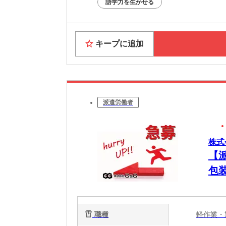
語学力を生かせる
キープに追加
派遣労働者
株式
【派
包
職種
軽作業