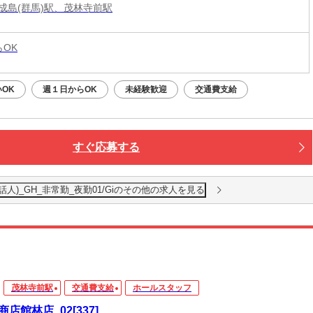
成島(群馬)駅、茂林寺前駅
らOK
OK
週１日からOK
未経験歓迎
交通費支給
すぐ応募する
人)_GH_非常勤_夜勤01/Giのその他の求人を見る
茂林寺前駅
交通費支給
ホールスタッフ
商店館林店_02[337]