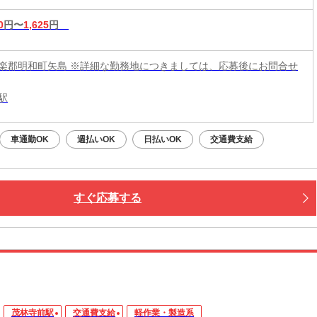
0
円〜
1,625
円
楽郡明和町矢島 ※詳細な勤務地につきましては、応募後にお問合せ
駅
車通勤OK
週払いOK
日払いOK
交通費支給
すぐ応募する
茂林寺前駅
交通費支給
軽作業・製造系