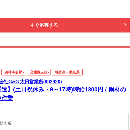
すぐ応募する
茂林寺前駅
交通費支給
軽作業・製造系
会社G&G 太田営業所(892920)
遣】(土日祝休み・9～17時)時給1300円 / 鋼材の
装作業
・製造系