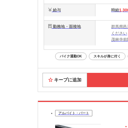
給与
時給
1,30
勤務地・面接地
群馬県邑
ください
茂林寺前
バイク通勤OK
スキルが身に付く
キープに追加
アルバイト・パート