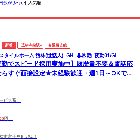
日数が少ない
人気順
新着
茂林寺前駅
交通費支給
スタイルホーム 館林(世話人)_GH_非常勤_夜勤01/Gi
夜勤でスピード採用実施中】履歴書不要＆電話応
ならすぐ面接設定★未経験歓迎・週1日～OKで無
なく働けます。＜高収入も目指せる！＞
サービス系
00
円
市富士見町764-1