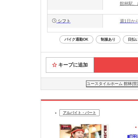
館林駅、
シフト
週1日か
バイク通勤OK
制服あり
日払い
キープに追加
ユースタイルホーム 館林(世話
アルバイト・パート
町田