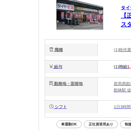
タイ
【
ス
職種
(1)軽
給与
(1)時給
1
勤務地・面接地
群馬県館林
館林駅 
シフト
1日3時間
車通勤OK
正社員登用あり
制