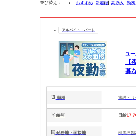
並び替え：
おすすめ
新着順
高収入
勤務
アルバイト・パート
ユー
【
募
理
職種
施設・
給与
日給
17,7
勤務地・面接地
群馬県館林