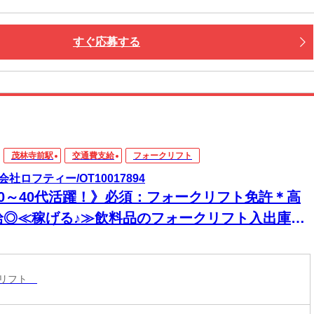
すぐ応募する
茂林寺前駅
交通費支給
フォークリフト
会社ロフティー/OT10017894
20～40代活躍！》必須：フォークリフト免許＊高
給◎≪稼げる♪≫飲料品のフォークリフト入出庫作
【邑楽郡明和町】
クリフト