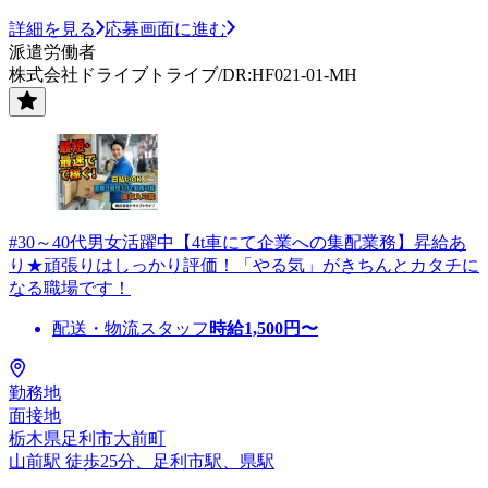
詳細を見る
応募画面に進む
派遣労働者
株式会社ドライブトライブ/DR:HF021-01-MH
#30～40代男女活躍中【4t車にて企業への集配業務】昇給あ
り★頑張りはしっかり評価！「やる気」がきちんとカタチに
なる職場です！
配送・物流スタッフ
時給
1,500
円〜
勤務地
面接地
栃木県足利市大前町
山前駅 徒歩25分、足利市駅、県駅