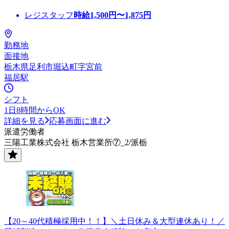
レジスタッフ
時給
1,500
円〜
1,875
円
勤務地
面接地
栃木県足利市堀込町字宮前
福居駅
シフト
1日8時間からOK
詳細を見る
応募画面に進む
派遣労働者
三陽工業株式会社 栃木営業所⑦_2/派栃
【20～40代積極採用中！！】＼土日休み＆大型連休あり！／