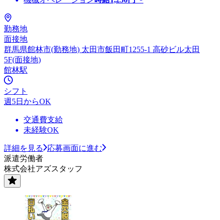
勤務地
面接地
群馬県館林市(勤務地) 太田市飯田町1255-1 高砂ビル太田
5F(面接地)
館林駅
シフト
週5日からOK
交通費支給
未経験OK
詳細を見る
応募画面に進む
派遣労働者
株式会社アズスタッフ