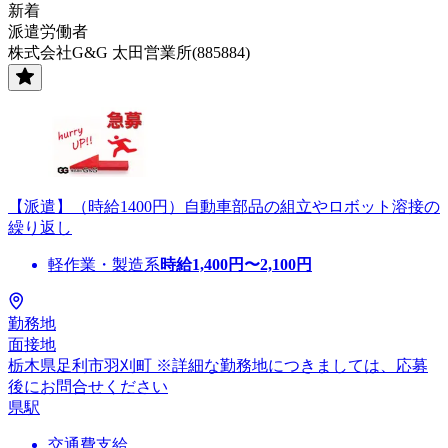
新着
派遣労働者
株式会社G&G 太田営業所(885884)
【派遣】（時給1400円）自動車部品の組立やロボット溶接の
繰り返し
軽作業・製造系
時給
1,400
円〜
2,100
円
勤務地
面接地
栃木県足利市羽刈町 ※詳細な勤務地につきましては、応募
後にお問合せください
県駅
交通費支給