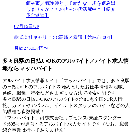
館林市／看護師として新たな一歩を踏み出
しませんか？＊20代～50代活躍中＊【紹介
予定派遣】
07月15日UP
株式会社キャリア SC高崎／看護【館林市-004】
月給275,037円〜
多々良駅の日払いOKのアルバイト／バイト求人情
報ならマッハバイト
アルバイト求人情報サイト「マッハバイト」では、多々良駅
の日払いOKのアルバイトを始めとしたお仕事情報を地域、
路線、職種、特徴などさまざまな方法で検索可能です。
多々良駅の日払いOKのアルバイトの他にも全国の求人情
報、カフェやアパレル、イベントスタッフのバイトなどの人
気職種も多数掲載！
「マッハバイト」は株式会社リブセンス(東証スタンダー
ド:6054) が運営するアルバイト求人サイトです（なお、職業
紹介事業は行っておりません）。