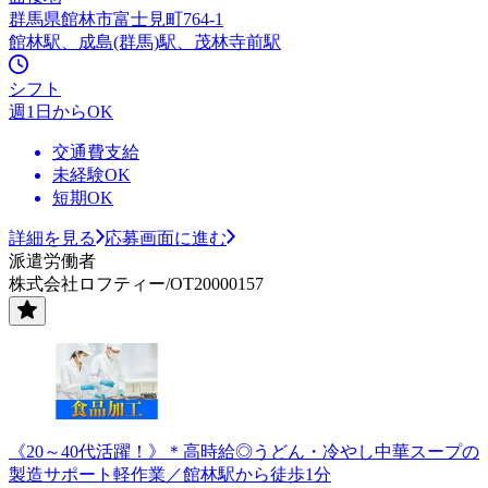
群馬県館林市富士見町764-1
館林駅、成島(群馬)駅、茂林寺前駅
シフト
週1日からOK
交通費支給
未経験OK
短期OK
詳細を見る
応募画面に進む
派遣労働者
株式会社ロフティー/OT20000157
《20～40代活躍！》＊高時給◎うどん・冷やし中華スープの
製造サポート軽作業／館林駅から徒歩1分