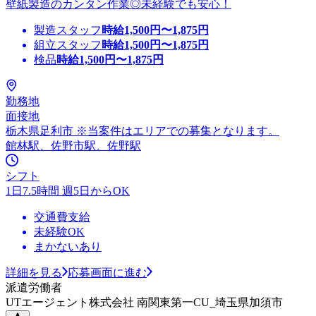
壁紙製造のカンタン作業◎未経験でも安心！
製造スタッフ
時給
1,500
円〜
1,875
円
組立スタッフ
時給
1,500
円〜
1,875
円
検品
時給
1,500
円〜
1,875
円
勤務地
面接地
栃木県足利市 ※当案件はエリアでの募集となります。
館林駅、佐野市駅、佐野駅
シフト
1日7.5時間 週5日からOK
交通費支給
未経験OK
まかないあり
詳細を見る
応募画面に進む
派遣労働者
UTエージェント株式会社 南関東第一CU_埼玉県加須市