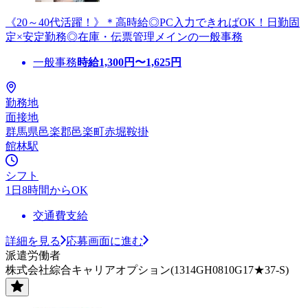
《20～40代活躍！》＊高時給◎PC入力できればOK！日勤固
定×安定勤務◎在庫・伝票管理メインの一般事務
一般事務
時給
1,300
円〜
1,625
円
勤務地
面接地
群馬県邑楽郡邑楽町赤堀鞍掛
館林駅
シフト
1日8時間からOK
交通費支給
詳細を見る
応募画面に進む
派遣労働者
株式会社綜合キャリアオプション(1314GH0810G17★37-S)