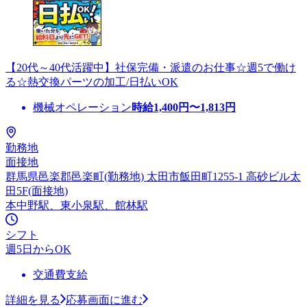
【20代～40代活躍中】社保完備・派遣のお仕事☆週5で働け
る☆熱交換パーツの加工/日払いOK
機械オペレーション
時給
1,400
円〜
1,813
円
勤務地
面接地
群馬県邑楽郡邑楽町(勤務地) 太田市飯田町1255-1 高砂ビル太
田5F(面接地)
本中野駅、東小泉駅、館林駅
シフト
週5日からOK
交通費支給
詳細を見る
応募画面に進む