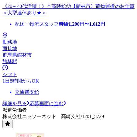
《20～40代活躍！》＊高時給◎【館林市】荷物運搬のお仕事
＜大型連休あり★＞
配送・物流スタッフ
時給
1,290
円〜
1,612
円
勤務地
面接地
群馬県館林市
館林駅
シフト
1日8時間からOK
交通費支給
詳細を見る
応募画面に進む
派遣労働者
株式会社ニッソーネット 高崎支社/1201_5729