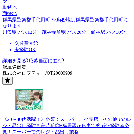
勤務地
面接地
群馬県邑楽郡千代田町 ※勤務地は群馬県邑楽郡千代田町に
なります
川俣駅 バス12分、茂林寺前駅 バス20分、館林駅 バス30分
交通費支給
未経験OK
詳細を見る
応募画面に進む
派遣労働者
株式会社ロフティー/OT20000909
《20～40代活躍！》必須：スーパー、小売店、その他でのレ
ジ・品出し経験＊高時給◎«福居駅から車で約5分»経験者必
見！スーパーでのレジ・品出し業務