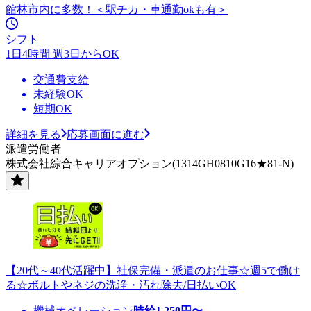
館林市内に多数！＜駅チカ・車通勤okも有＞
シフト
1日4時間 週3日からOK
交通費支給
未経験OK
短期OK
詳細を見る
応募画面に進む
派遣労働者
株式会社綜合キャリアオプション(1314GH0810G16★81-N)
【20代～40代活躍中】社保完備・派遣のお仕事☆週5で働け
る☆ボルトやネジの洗浄・汚れ除去/日払いOK
機械オペレーション
時給
1,250
円〜