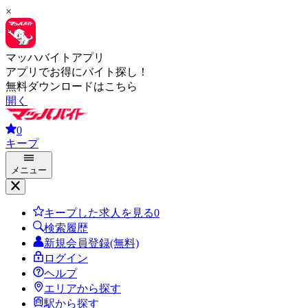
×
マッハバイトアプリ
アプリでお得にバイト探し！
無料ダウンロードはこちら
開く
0
キープ
メニュー
キープした求人を見る
0
検索履歴
新規会員登録(無料)
ログイン
ヘルプ
エリアから探す
駅から探す