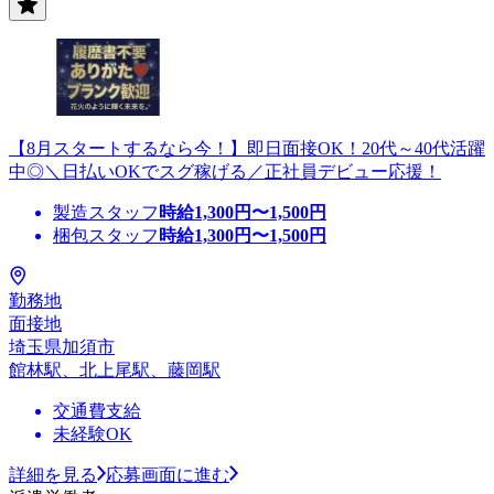
【8月スタートするなら今！】即日面接OK！20代～40代活躍
中◎＼日払いOKでスグ稼げる／正社員デビュー応援！
製造スタッフ
時給
1,300
円〜
1,500
円
梱包スタッフ
時給
1,300
円〜
1,500
円
勤務地
面接地
埼玉県加須市
館林駅、北上尾駅、藤岡駅
交通費支給
未経験OK
詳細を見る
応募画面に進む