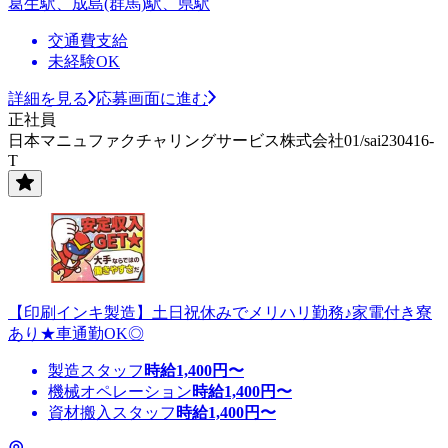
葛生駅、成島(群馬)駅、県駅
交通費支給
未経験OK
詳細を見る
応募画面に進む
正社員
日本マニュファクチャリングサービス株式会社01/sai230416-
T
【印刷インキ製造】土日祝休みでメリハリ勤務♪家電付き寮
あり★車通勤OK◎
製造スタッフ
時給
1,400
円〜
機械オペレーション
時給
1,400
円〜
資材搬入スタッフ
時給
1,400
円〜