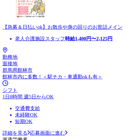
【急募＆日払いok】お散歩や身の回りのお世話メイン
老人介護施設スタッフ
時給
1,400
円〜
2,125
円
勤務地
面接地
群馬県館林市
館林市内に多数！＜駅チカ・車通勤okも有＞
シフト
1日8時間 週5日からOK
交通費支給
未経験OK
短期OK
詳細を見る
応募画面に進む
派遣労働者