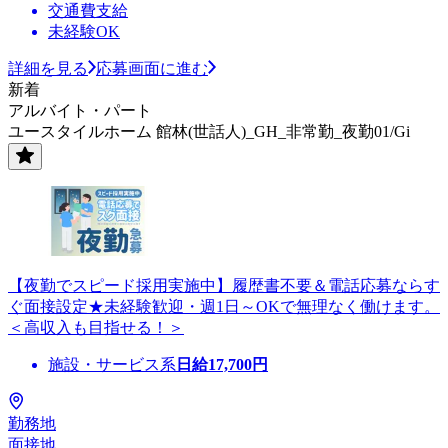
交通費支給
未経験OK
詳細を見る
応募画面に進む
新着
アルバイト・パート
ユースタイルホーム 館林(世話人)_GH_非常勤_夜勤01/Gi
【夜勤でスピード採用実施中】履歴書不要＆電話応募ならす
ぐ面接設定★未経験歓迎・週1日～OKで無理なく働けます。
＜高収入も目指せる！＞
施設・サービス系
日給
17,700
円
勤務地
面接地