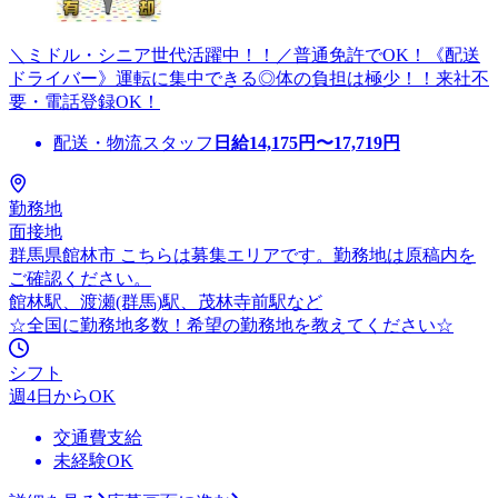
＼ミドル・シニア世代活躍中！！／普通免許でOK！《配送
ドライバー》運転に集中できる◎体の負担は極少！！来社不
要・電話登録OK！
配送・物流スタッフ
日給
14,175
円〜
17,719
円
勤務地
面接地
群馬県館林市 こちらは募集エリアです。勤務地は原稿内を
ご確認ください。
館林駅、渡瀬(群馬)駅、茂林寺前駅など
☆全国に勤務地多数！希望の勤務地を教えてください☆
シフト
週4日からOK
交通費支給
未経験OK