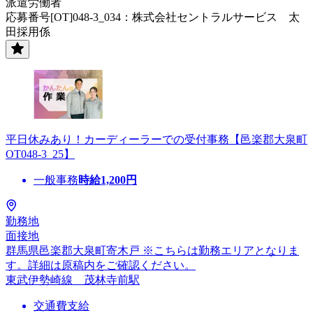
派遣労働者
応募番号[OT]048-3_034：株式会社セントラルサービス 太
田採用係
平日休みあり！カーディーラーでの受付事務【邑楽郡大泉町
OT048-3_25】
一般事務
時給
1,200
円
勤務地
面接地
群馬県邑楽郡大泉町寄木戸 ※こちらは勤務エリアとなりま
す。詳細は原稿内をご確認ください。
東武伊勢崎線 茂林寺前駅
交通費支給