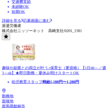
交通費支給
未経験OK
短期OK
詳細を見る
応募画面に進む
派遣労働者
株式会社ニッソーネット 高崎支社/0201_1581
趣味や副業との両立が叶う♪保育士（要資格）【1日4h～／週
3～ok】★即日勤務・夏休み明けスタートOK
幼児教育スタッフ
時給
1,180
円〜
1,280
円
勤務地
面接地
群馬県館林市