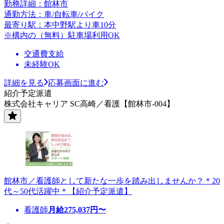
勤務詳細：館林市
通勤方法：車/自転車/バイク
最寄り駅：本中野駅より車10分
※構内の（無料）駐車場利用OK
交通費支給
未経験OK
詳細を見る
応募画面に進む
紹介予定派遣
株式会社キャリア SC高崎／看護【館林市-004】
館林市／看護師として新たな一歩を踏み出しませんか？＊20
代～50代活躍中＊【紹介予定派遣】
看護師
月給
275,037
円〜