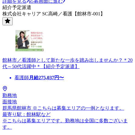
詳細を見る
応募画面に進む
紹介予定派遣
株式会社キャリア SC高崎／看護【館林市-001】
館林市／看護師として新たな一歩を踏み出しませんか？＊20
代～50代活躍中＊【紹介予定派遣】
看護師
月給
275,037
円〜
勤務地
面接地
群馬県館林市 ※こちらは募集エリアの一例となります。
最寄り駅：館林駅など
※こちらは募集エリアです。勤務地は全国に多数ございま
す。