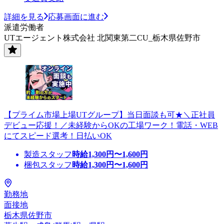
詳細を見る
応募画面に進む
派遣労働者
UTエージェント株式会社 北関東第二CU_栃木県佐野市
【プライム市場上場UTグループ】当日面談も可★＼正社員
デビュー応援！／未経験からOKの工場ワーク！電話・WEB
にてスピード選考！日払いOK
製造スタッフ
時給
1,300
円〜
1,600
円
梱包スタッフ
時給
1,300
円〜
1,600
円
勤務地
面接地
栃木県佐野市