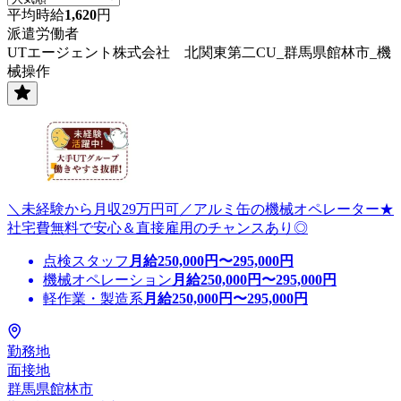
平均時給
1,620
円
派遣労働者
UTエージェント株式会社 北関東第二CU_群馬県館林市_機
械操作
＼未経験から月収29万円可／アルミ缶の機械オペレーター★
社宅費無料で安心＆直接雇用のチャンスあり◎
点検スタッフ
月給
250,000
円〜
295,000
円
機械オペレーション
月給
250,000
円〜
295,000
円
軽作業・製造系
月給
250,000
円〜
295,000
円
勤務地
面接地
群馬県館林市