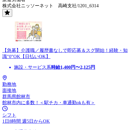
株式会社ニッソーネット 高崎支社/1201_6314
【急募】介護職／履歴書なしで即応募＆スグ開始！経験・知
識"0"OK【日払いOK】
施設・サービス系
時給
1,400
円〜
2,125
円
勤務地
面接地
群馬県館林市
館林市内に多数！＜駅チカ・車通勤okも有＞
シフト
1日8時間 週5日からOK