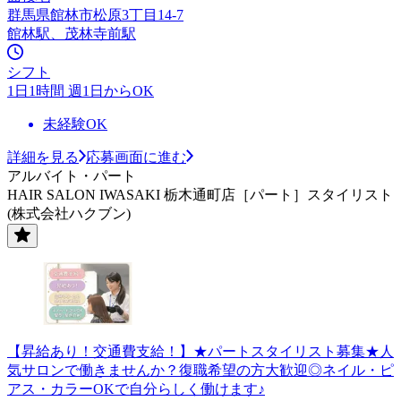
群馬県館林市松原3丁目14-7
館林駅、茂林寺前駅
シフト
1日1時間 週1日からOK
未経験OK
詳細を見る
応募画面に進む
アルバイト・パート
HAIR SALON IWASAKI 栃木通町店［パート］スタイリスト
(株式会社ハクブン)
【昇給あり！交通費支給！】★パートスタイリスト募集★人
気サロンで働きませんか？復職希望の方大歓迎◎ネイル・ピ
アス・カラーOKで自分らしく働けます♪