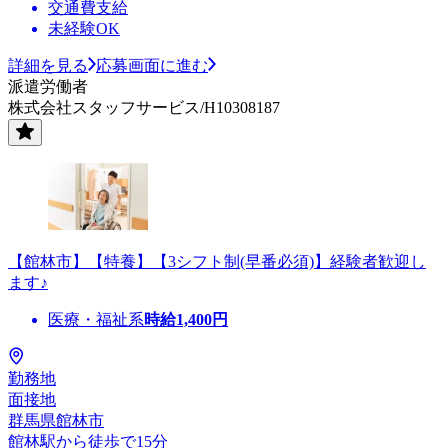
交通費支給
未経験OK
詳細を見る
応募画面に進む
派遣労働者
株式会社スタッフサービス/H10308187
【館林市】【特養】【3シフト制(早番必須)】経験者歓迎し
ます♪
医療・福祉系
時給
1,400
円
勤務地
面接地
群馬県館林市
館林駅から徒歩で15分