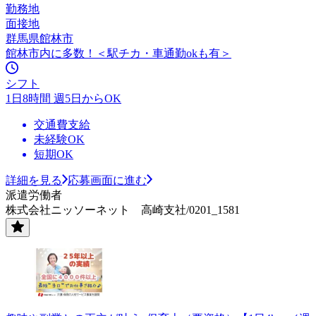
勤務地
面接地
群馬県館林市
館林市内に多数！＜駅チカ・車通勤okも有＞
シフト
1日8時間 週5日からOK
交通費支給
未経験OK
短期OK
詳細を見る
応募画面に進む
派遣労働者
株式会社ニッソーネット 高崎支社/0201_1581