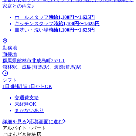
家庭との両立♪
ホールスタッフ
時給
1,100
円〜
1,625
円
キッチンスタッフ
時給
1,100
円〜
1,625
円
皿洗い・洗い場
時給
1,100
円〜
1,625
円
勤務地
面接地
群馬県館林市北成島町2571-1
館林駅、成島(群馬)駅、渡瀬(群馬)駅
シフト
1日3時間 週1日からOK
交通費支給
未経験OK
まかないあり
詳細を見る
応募画面に進む
アルバイト・パート
ごはんどき館林店