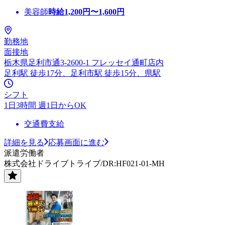
美容師
時給
1,200
円〜
1,600
円
勤務地
面接地
栃木県足利市通3-2600-1 フレッセイ通町店内
足利駅 徒歩17分、足利市駅 徒歩15分、県駅
シフト
1日3時間 週1日からOK
交通費支給
詳細を見る
応募画面に進む
派遣労働者
株式会社ドライブトライブ/DR:HF021-01-MH