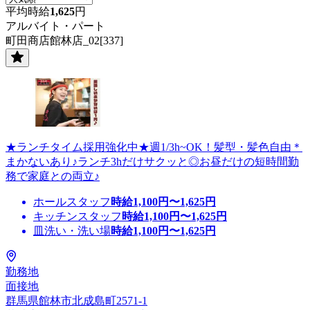
平均時給
1,625
円
アルバイト・パート
町田商店館林店_02[337]
★ランチタイム採用強化中★週1/3h~OK！髪型・髪色自由＊
まかないあり♪ランチ3hだけサクッと◎お昼だけの短時間勤
務で家庭との両立♪
ホールスタッフ
時給
1,100
円〜
1,625
円
キッチンスタッフ
時給
1,100
円〜
1,625
円
皿洗い・洗い場
時給
1,100
円〜
1,625
円
勤務地
面接地
群馬県館林市北成島町2571-1