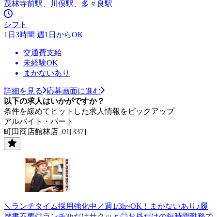
茂林寺前駅、川俣駅、多々良駅
シフト
1日3時間 週1日からOK
交通費支給
未経験OK
まかないあり
詳細を見る
応募画面に進む
以下の求人はいかがですか？
条件を緩めてヒットした求人情報をピックアップ
アルバイト・パート
町田商店館林店_01[337]
＼ランチタイム採用強化中／週1/3h~OK！まかないあり♪履
歴書不要◎ランチ3hだけサクッと◎お昼だけの短時間勤務で