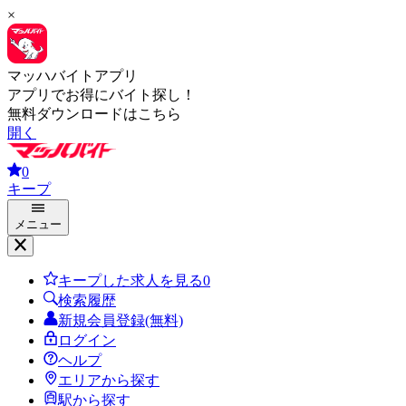
×
マッハバイトアプリ
アプリでお得にバイト探し！
無料ダウンロードはこちら
開く
0
キープ
メニュー
キープした求人を見る
0
検索履歴
新規会員登録(無料)
ログイン
ヘルプ
エリアから探す
駅から探す