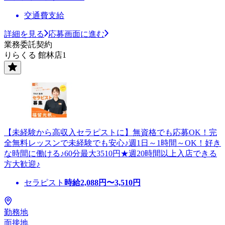
交通費支給
詳細を見る
応募画面に進む
業務委託契約
りらくる 館林店1
【未経験から高収入セラピストに】無資格でも応募OK！完
全無料レッスンで未経験でも安心♪週1日～1時間～OK！好き
な時間に働ける♪60分最大3510円★週20時間以上入店できる
方大歓迎♪
セラピスト
時給
2,088
円〜
3,510
円
勤務地
面接地