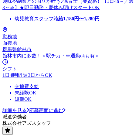
趣味や副業との両立が叶う♪保育士（要資格）【1日4h～／週
3～ok】★即日勤務・夏休み明けスタートOK
幼児教育スタッフ
時給
1,180
円〜
1,280
円
勤務地
面接地
群馬県館林市
館林市内に多数！＜駅チカ・車通勤okも有＞
シフト
1日4時間 週3日からOK
交通費支給
未経験OK
短期OK
詳細を見る
応募画面に進む
派遣労働者
株式会社アズスタッフ