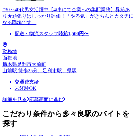
#30～40代男女活躍中【4t車にて企業への集配業務】昇給あ
り★頑張りはしっかり評価！「やる気」がきちんとカタチに
なる職場です！
配送・物流スタッフ
時給
1,500
円〜
勤務地
面接地
栃木県足利市大前町
山前駅 徒歩25分、足利市駅、県駅
交通費支給
未経験OK
詳細を見る
応募画面に進む
こだわり条件から多々良駅のバイトを
探す