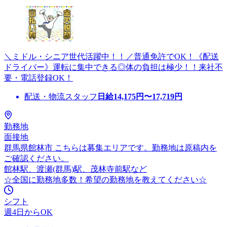
＼ミドル・シニア世代活躍中！！／普通免許でOK！《配送
ドライバー》運転に集中できる◎体の負担は極少！！来社不
要・電話登録OK！
配送・物流スタッフ
日給
14,175
円〜
17,719
円
勤務地
面接地
群馬県館林市 こちらは募集エリアです。勤務地は原稿内を
ご確認ください。
館林駅、渡瀬(群馬)駅、茂林寺前駅など
☆全国に勤務地多数！希望の勤務地を教えてください☆
シフト
週4日からOK