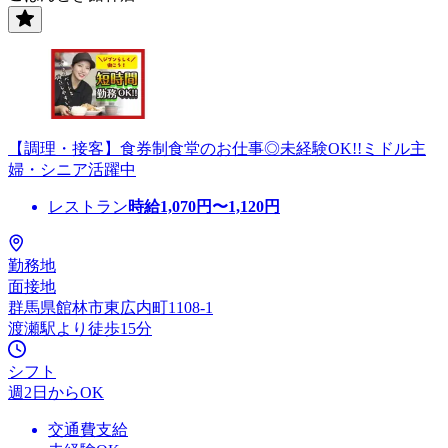
【調理・接客】食券制食堂のお仕事◎未経験OK!!ミドル主
婦・シニア活躍中
レストラン
時給
1,070
円〜
1,120
円
勤務地
面接地
群馬県館林市東広内町1108-1
渡瀬駅より徒歩15分
シフト
週2日からOK
交通費支給