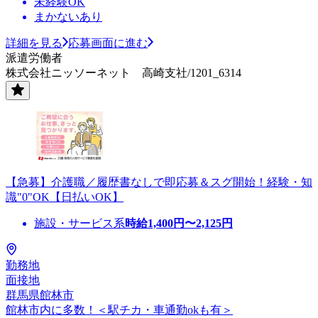
未経験OK
まかないあり
詳細を見る
応募画面に進む
派遣労働者
株式会社ニッソーネット 高崎支社/1201_6314
【急募】介護職／履歴書なしで即応募＆スグ開始！経験・知
識"0"OK【日払いOK】
施設・サービス系
時給
1,400
円〜
2,125
円
勤務地
面接地
群馬県館林市
館林市内に多数！＜駅チカ・車通勤okも有＞