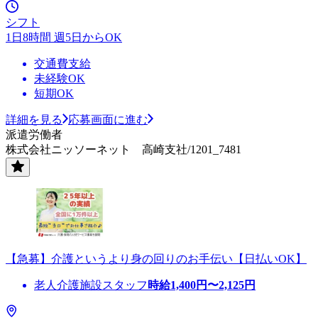
シフト
1日8時間 週5日からOK
交通費支給
未経験OK
短期OK
詳細を見る
応募画面に進む
派遣労働者
株式会社ニッソーネット 高崎支社/1201_7481
【急募】介護というより身の回りのお手伝い【日払いOK】
老人介護施設スタッフ
時給
1,400
円〜
2,125
円